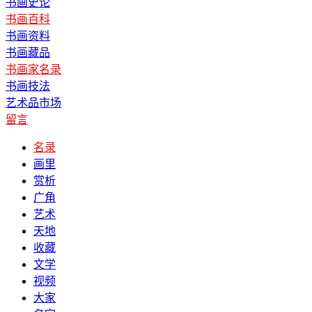
书画史论
书画百科
书画资料
书画藏品
书画家名录
书画技法
艺术品市场
留言
名录
画里
赏析
广角
艺术
天地
收藏
文学
视频
大家