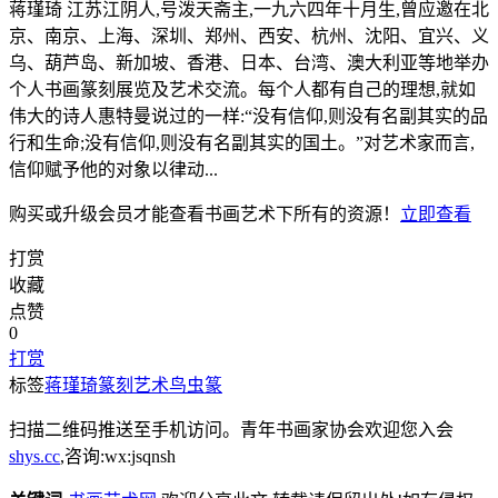
蒋瑾琦 江苏江阴人,号泼天斋主,一九六四年十月生,曾应邀在北
京、南京、上海、深圳、郑州、西安、杭州、沈阳、宜兴、义
乌、葫芦岛、新加坡、香港、日本、台湾、澳大利亚等地举办
个人书画篆刻展览及艺术交流。每个人都有自己的理想,就如
伟大的诗人惠特曼说过的一样:“没有信仰,则没有名副其实的品
行和生命;没有信仰,则没有名副其实的国土。”对艺术家而言,
信仰赋予他的对象以律动...
购买或升级会员才能查看
书画艺术
下所有的资源！
立即查看
打赏
收藏
点赞
0
打赏
标签
蒋瑾琦
篆刻艺术
鸟虫篆
扫描二维码推送至手机访问。青年书画家协会欢迎您入会
shys.cc
,咨询:wx:jsqnsh