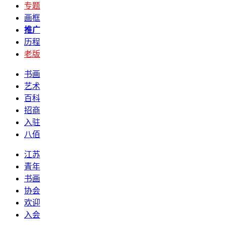
专题
画框
推广
历程
老版
书画
艺术
百科
招商
入驻
八佰
江苏
青年
书画
协会
欢迎
入会