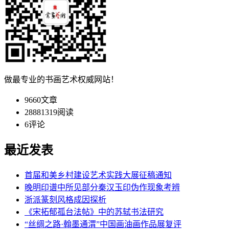
做最专业的书画艺术权威网站！
9660
文章
28881319
阅读
6
评论
最近发表
首届和美乡村建设艺术实践大展征稿通知
晚明印谱中所见部分秦汉玉印伪作现象考辨
浙派篆刻风格成因探析
《宋拓郁孤台法帖》中的苏轼书法研究
“丝绸之路·翰墨通渭”中国画油画作品展复评