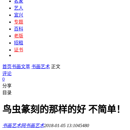
名家
艺人
宜兴
专题
百科
老版
招租
证书
首页
书画文萃
书画艺术
正文
评论
0
分享
目录
鸟虫篆刻的那样的好 不简单！
书画艺术网
书画艺术
2018-01-05 13:10
4548
0