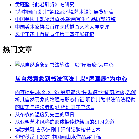
黄庭坚《此君轩诗》帖研究
“为中国而设计”第12届环境艺术设计展览征稿
中国美协丨观物澄象·水彩画写生作品展览征稿
中国美术家协会首届现代插画艺术大展复评
风华正茂丨首届青年版画双年展征稿
热门文章
从自然意象到书法笔法丨以“屋漏痕”为中心
内容提要:本文以书法经典笔法“屋漏痕”为研究对象,先解
析其自然现象的物理与形态特征,明确其为书法笔法提供
的审美与技法参照;再梳理其在书法...
从布衣的温度到先生的风骨
从亚明艺术风格的形成探传统绘画的研习之道
博涉兼融 古秀清刚丨评付记鹏楷书艺术
仰望秋岳丨2027·中国画山水作品展征稿