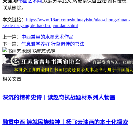
关键词:
书画艺术网
,欢迎分享此文,转载请保留出处!
如有侵权,
联系删除。
本文链接：
https://www.18art.com/shuhuayishu/niao-chong-zhuan-
ke-de-na-yang-de-hao-bu-jian-dan.shtml
上一篇：
中西兼容的水墨艺术作品
下一篇：
气息雅学养好 行草俱佳的书法
书画艺术网
相关文章
深沉的精神史诗丨读赵奇抗战题材系列人物画
融贯中西 铸就民族精神丨杨飞云油画的本土化探索