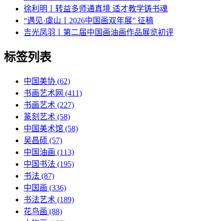
徐利明丨转益多师通真境 适才教学铸书魂
“遇见·虞山丨2026中国画双年展” 征稿
吉光凤羽丨第二届中国画油画作品展览初评
标签列表
中国美协
(62)
书画艺术网
(411)
书画艺术
(227)
篆刻艺术
(58)
中国美术馆
(58)
吴昌硕
(57)
中国油画
(113)
中国书法
(195)
书法
(87)
中国画
(336)
书法艺术
(189)
花鸟画
(88)