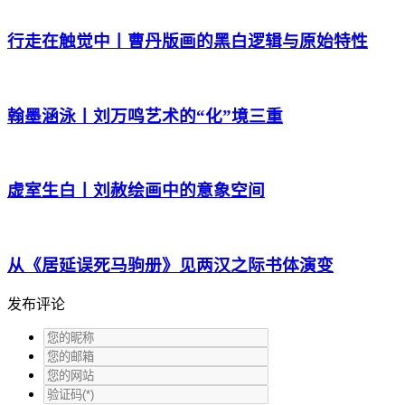
行走在触觉中丨曹丹版画的黑白逻辑与原始特性
翰墨涵泳丨刘万鸣艺术的“化”境三重
虚室生白丨刘赦绘画中的意象空间
从《居延误死马驹册》见两汉之际书体演变
发布评论