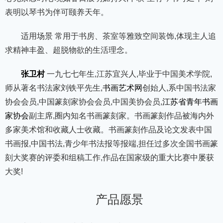
表明以琴书为伴可颐养天年。 ‌
适用场景 常用于书房、茶室等雅致空间装饰,体现主人追
求精神丰盈、超脱物欲的生活理念。 ‌
张卫村
一九七七年生,江苏宜兴人,毕业于中国美术学院,
师从著名书法家刘铁平先生,
书画艺术网
创始人,系中国书法家
协会会员,中国篆刻家协会会员,中国美协会员,
江苏省青年书画
家协会
副主席,圈内知名书画篆刻家。书画篆刻作品被海内外
多家美术馆和收藏人士收藏。书画篆刻作品及论文发表中国
书画报,中国书法,青少年书法报等报端,担任过多次全国书画篆
刻大奖赛的评委和组稿工作,作品在国家级的重大比赛中屡获
大奖!
产品愿景