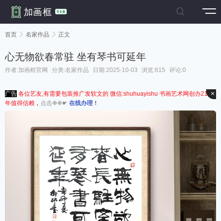

首页

名家作品

正文
心无物欲春常驻 坐有琴书可延年
作者:加画框官网
分类:
名家作品
日期:2025-10-03
浏览:615
评论:0
×
广告
各位艺友,有需要包装推广发软文的 微信:shuhuayishu 书画艺术网创办21周
年值得信赖
，
点击❉❉☛
在线办理
！