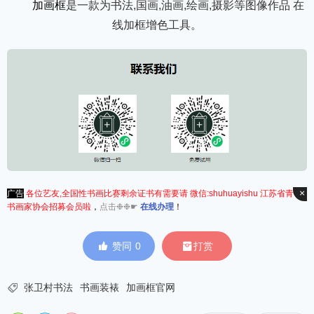
加画框
是一款为书法,国画,油画,绘画,摄影等图像作品 在
线加框增色工具。
×
广告
各位艺友,全国性书画比赛剩余证书有需要请 微信:shuhuayishu 江苏省青年
书画家协会招募会员啦
，
点击❉❉☛
在线办理
！


赞同
0
打赏

张卫村书法
书画装裱
加画框官网