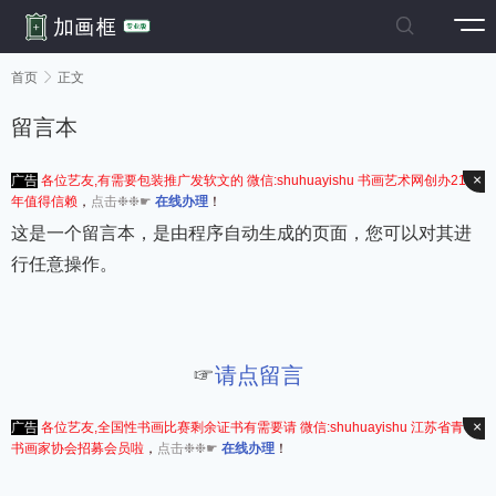

首页

正文
留言本
×
广告
各位艺友,有需要包装推广发软文的 微信:shuhuayishu 书画艺术网创办21周
年值得信赖
，
点击❉❉☛
在线办理
！
这是一个留言本，是由程序自动生成的页面，您可以对其进
行任意操作。
☞
请点留言
×
广告
各位艺友,全国性书画比赛剩余证书有需要请 微信:shuhuayishu 江苏省青年
书画家协会招募会员啦
，
点击❉❉☛
在线办理
！