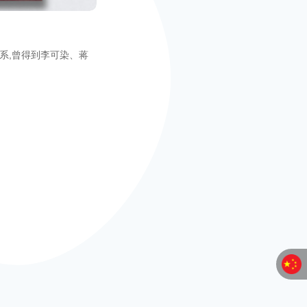
画系,曾得到李可染、蒋