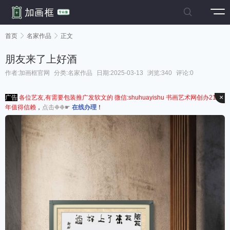

首页

名家作品

正文
朋友来了上好酒
作者:加画框官网
分类:
名家作品
日期:2025-03-13
浏览:340
评论:0
×
广告
各位艺友,有需要包装推广发软文的 微信:shuhuayishu 书画艺术网创办21周
年值得信赖
，
点击❉❉☛
在线办理
！