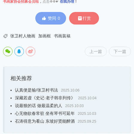
书画家协会招募会员啦
，
点击❉❉☛
在线办理
！


赞同
0
打赏

张卫村人物画
加画框
书画装裱
上一篇
下一篇
相关推荐
认真便是输/张卫村书法
2025.10.06
深藏若虚《史记·老子韩非列传》
2025.10.04
说最狠的话 做最温柔的人
2025.10.03
心无物欲春常驻 坐有琴书可延年
2025.10.03
石涛得意为看山 东坡好贤能醉酒
2025.09.25