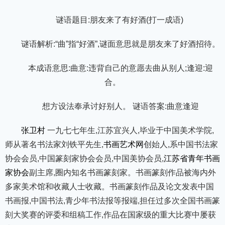
谜语题目:朋友来了有好酒(打一成语)
谜语解析:“曲”指“好酒”,谜面意思就是朋友来了好酒招待。
本成语意思:曲意:违背自己的意愿去曲从别人;逢迎:迎
合。
想方设法奉承讨好别人。 谜语答案:曲意逢迎
张卫村
一九七七年生,江苏宜兴人,毕业于中国美术学院,
师从著名书法家刘铁平先生,
书画艺术网
创始人,系中国书法家
协会会员,中国篆刻家协会会员,中国美协会员,
江苏省青年书画
家协会
副主席,圈内知名书画篆刻家。书画篆刻作品被海内外
多家美术馆和收藏人士收藏。书画篆刻作品及论文发表中国
书画报,中国书法,青少年书法报等报端,担任过多次全国书画篆
刻大奖赛的评委和组稿工作,作品在国家级的重大比赛中屡获