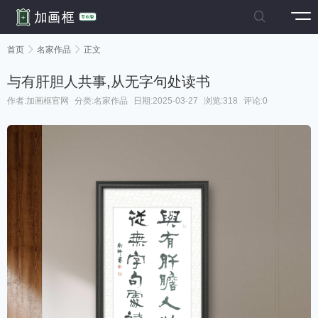

首页

名家作品

正文
与有肝胆人共事,从无字句处读书
作者:加画框官网
分类:
名家作品
日期:2025-03-27
浏览:318
评论:0