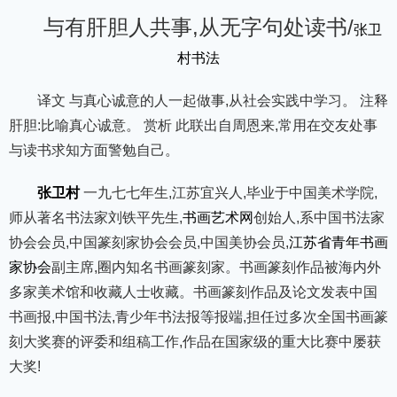
与有肝胆人共事,从无字句处读书/
张卫
村书法
译文 与真心诚意的人一起做事,从社会实践中学习。 注释
肝胆:比喻真心诚意。 赏析 此联出自周恩来,常用在交友处事
与读书求知方面警勉自己。
张卫村
一九七七年生,江苏宜兴人,毕业于中国美术学院,
师从著名书法家刘铁平先生,
书画艺术网
创始人,系中国书法家
协会会员,中国篆刻家协会会员,中国美协会员,
江苏省青年书画
家协会
副主席,圈内知名书画篆刻家。书画篆刻作品被海内外
多家美术馆和收藏人士收藏。书画篆刻作品及论文发表中国
书画报,中国书法,青少年书法报等报端,担任过多次全国书画篆
刻大奖赛的评委和组稿工作,作品在国家级的重大比赛中屡获
大奖!