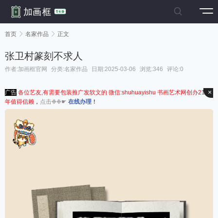

首页

名家作品

正文
张卫村篆刻不求人
作者:加画框官网
分类:
名家作品
日期:2025-03-06
浏览:346
评论:0
×
广告
各位艺友,有需要包装推广发软文的 微信:shuhuayishu 书画艺术网创办21周
年值得信赖
，
点击❉❉☛
在线办理
！