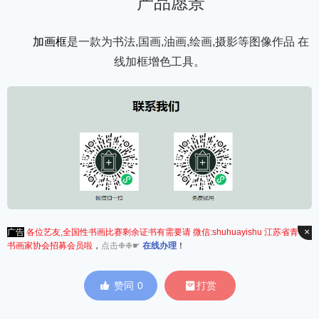
产品愿景
加画框
是一款为书法,国画,油画,绘画,摄影等图像作品 在
线加框增色工具。
×
广告
各位艺友,全国性书画比赛剩余证书有需要请 微信:shuhuayishu 江苏省青年
书画家协会招募会员啦
，
点击❉❉☛
在线办理
！


赞同
0
打赏