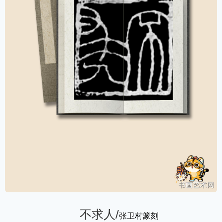
不求人/
张卫村篆刻