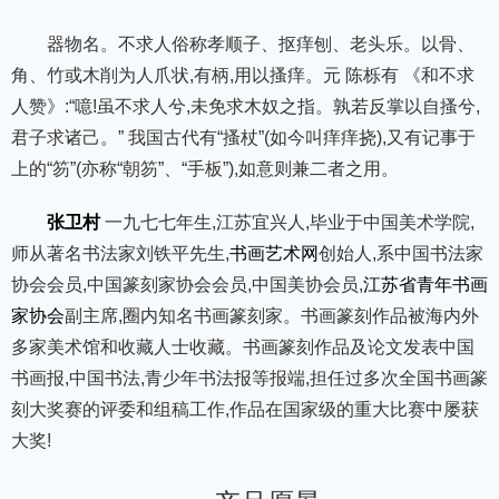
器物名。不求人俗称孝顺子、抠痒刨、老头乐。以骨、
角、竹或木削为人爪状,有柄,用以搔痒。元 陈栎有 《和不求
人赞》:“噫!虽不求人兮,未免求木奴之指。孰若反掌以自搔兮,
君子求诸己。” 我国古代有“搔杖”(如今叫痒痒挠),又有记事于
上的“笏”(亦称“朝笏”、“手板”),如意则兼二者之用。
张卫村
一九七七年生,江苏宜兴人,毕业于中国美术学院,
师从著名书法家刘铁平先生,
书画艺术网
创始人,系中国书法家
协会会员,中国篆刻家协会会员,中国美协会员,
江苏省青年书画
家协会
副主席,圈内知名书画篆刻家。书画篆刻作品被海内外
多家美术馆和收藏人士收藏。书画篆刻作品及论文发表中国
书画报,中国书法,青少年书法报等报端,担任过多次全国书画篆
刻大奖赛的评委和组稿工作,作品在国家级的重大比赛中屡获
大奖!