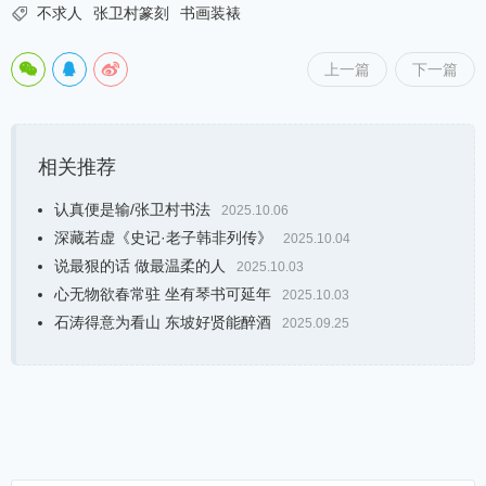

不求人
张卫村篆刻
书画装裱
上一篇
下一篇
相关推荐
认真便是输/张卫村书法
2025.10.06
深藏若虚《史记·老子韩非列传》
2025.10.04
说最狠的话 做最温柔的人
2025.10.03
心无物欲春常驻 坐有琴书可延年
2025.10.03
石涛得意为看山 东坡好贤能醉酒
2025.09.25