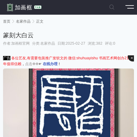

首页

名家作品

正文
篆刻大白云
作者:加画框官网
分类:
名家作品
日期:2025-02-27
浏览:382
评论:0
×
广告
各位艺友,有需要包装推广发软文的 微信:shuhuayishu 书画艺术网创办21周
年值得信赖
，
点击❉❉☛
在线办理
！