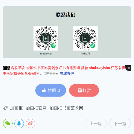
×
广告
各位艺友,全国性书画比赛剩余证书有需要请 微信:shuhuayishu 江苏省青年
书画家协会招募会员啦
，
点击❉❉☛
在线办理
！


赞同
0
打赏

加画框
加画框官网
加画框书画艺术网
上一篇
下一篇