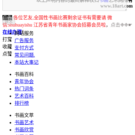
以上声明内容的最终解释权归
书画
艺术网所有
www.18art.com
广告
各位艺友,全国性书画比赛剩余证书有需要请 微
信:shuhuayishu 江苏省青年书画家协会招募会员啦
，
点击❉❉☛
在线办理
！
网站服务
打赏
广告服务
收藏
支付方式
点赞
常见问题
.
本站大事记
书画百科
青年协会
热门词条
艺术百科
排行榜
书画文萃
书画艺术
书画欣赏