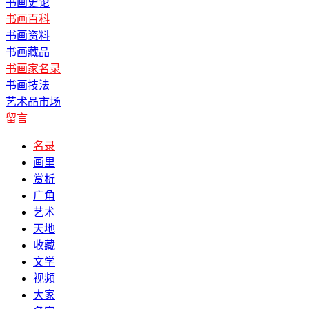
书画史论
书画百科
书画资料
书画藏品
书画家名录
书画技法
艺术品市场
留言
名录
画里
赏析
广角
艺术
天地
收藏
文学
视频
大家