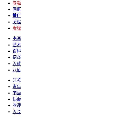
专题
画框
推广
历程
老版
书画
艺术
百科
招商
入驻
八佰
江苏
青年
书画
协会
欢迎
入会