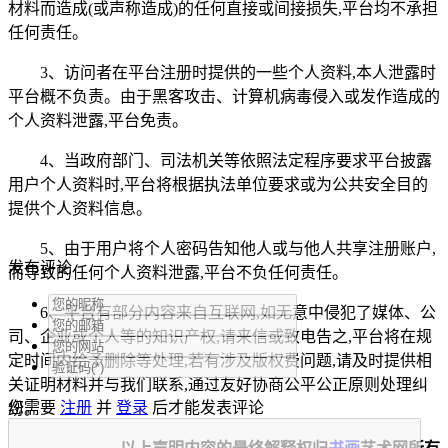
材料而造成(或声称造成)的任何直接或间接损失,平台均不承担
任何责任。
3、访问者在平台注册时提供的一些个人资料,本人泄露时
平台概不负责。由于黑客攻击、计算机病毒侵入或发作造成的
个人资料泄露,平台免责。
4、当政府部门、司法机关等依照法定程序要求平台披露
用户个人资料时,平台将根据执法单位要求或为公共安全目的
提供个人资料信息。
5、由于用户将个人密码告知他人或与他人共享注册账户,
发布评论
而导致的任何个人资料泄露,平台不负任何责任。
6、平台有部分内容来自互联网,如无意中侵犯了媒体、公
司、企业或个人等的知识产权,请来信或致电告之,平台将在规
定时间内给予删除等处理,若有涉及版权费问题,请及时提供相
关证明材料并与我们联系,通过友好协商公平公正原则处理纠
您需要
注册
并
登录
后才能发表评论
纷。