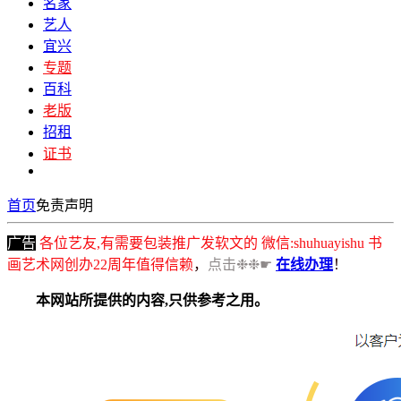
名家
艺人
宜兴
专题
百科
老版
招租
证书
首页
免责声明
广告
各位艺友,有需要包装推广发软文的 微信:shuhuayishu 书
画艺术网创办22周年值得信赖
，
点击❉❉☛
在线办理
！
本网站所提供的内容,只供参考之用。