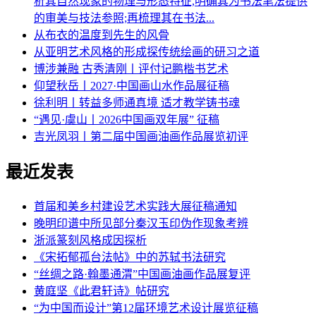
析其自然现象的物理与形态特征,明确其为书法笔法提供
的审美与技法参照;再梳理其在书法...
从布衣的温度到先生的风骨
从亚明艺术风格的形成探传统绘画的研习之道
博涉兼融 古秀清刚丨评付记鹏楷书艺术
仰望秋岳丨2027·中国画山水作品展征稿
徐利明丨转益多师通真境 适才教学铸书魂
“遇见·虞山丨2026中国画双年展” 征稿
吉光凤羽丨第二届中国画油画作品展览初评
最近发表
首届和美乡村建设艺术实践大展征稿通知
晚明印谱中所见部分秦汉玉印伪作现象考辨
浙派篆刻风格成因探析
《宋拓郁孤台法帖》中的苏轼书法研究
“丝绸之路·翰墨通渭”中国画油画作品展复评
黄庭坚《此君轩诗》帖研究
“为中国而设计”第12届环境艺术设计展览征稿