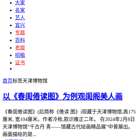
大家
名家
艺人
宜兴
专题
百科
老版
招租
证书
首页
标签
天津博物馆
以《春闺倦读图》为例观闺阁美人画
《春闺倦读图》(后简称《倦读 图》)现藏于天津博物馆,高175
厘米, 宽104厘米。作者冷枚,款识雍正二年。 在2024年2月8日
天津博物馆“千古丹 青——馆藏古代绘画精品展”中曾展出。
画面描绘的是...