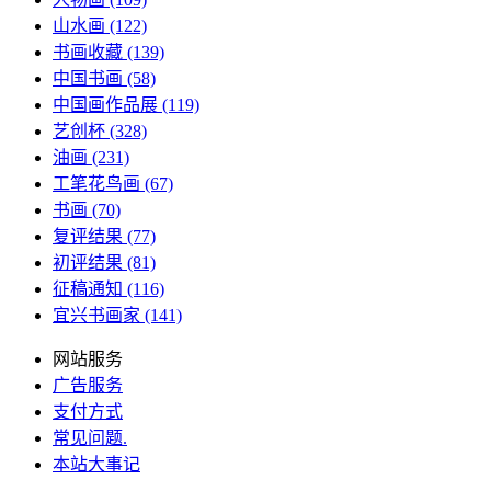
山水画
(122)
书画收藏
(139)
中国书画
(58)
中国画作品展
(119)
艺创杯
(328)
油画
(231)
工笔花鸟画
(67)
书画
(70)
复评结果
(77)
初评结果
(81)
征稿通知
(116)
宜兴书画家
(141)
网站服务
广告服务
支付方式
常见问题
.
本站大事记