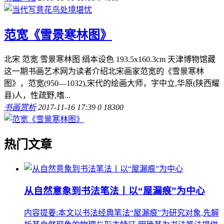
范宽《雪景寒林图》
北宋 范宽 雪景寒林图 绢本设色 193.5x160.3cm 天津博物馆藏
这一期书画艺术网为读者介绍北宋画家范宽的《雪景寒林
图》，范宽(950—1032),宋代的绘画大师，字中立,华原(陕西耀
县)人，性疏野,嗜...
书画赏析
2017-11-16 17:39
0
18300
热门文章
从自然意象到书法笔法丨以“屋漏痕”为中心
内容提要:本文以书法经典笔法“屋漏痕”为研究对象,先解