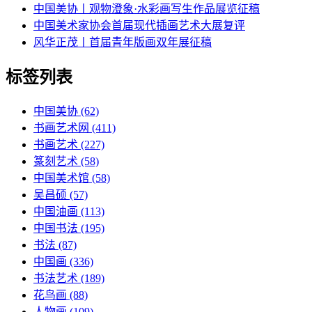
中国美协丨观物澄象·水彩画写生作品展览征稿
中国美术家协会首届现代插画艺术大展复评
风华正茂丨首届青年版画双年展征稿
标签列表
中国美协
(62)
书画艺术网
(411)
书画艺术
(227)
篆刻艺术
(58)
中国美术馆
(58)
吴昌硕
(57)
中国油画
(113)
中国书法
(195)
书法
(87)
中国画
(336)
书法艺术
(189)
花鸟画
(88)
人物画
(109)