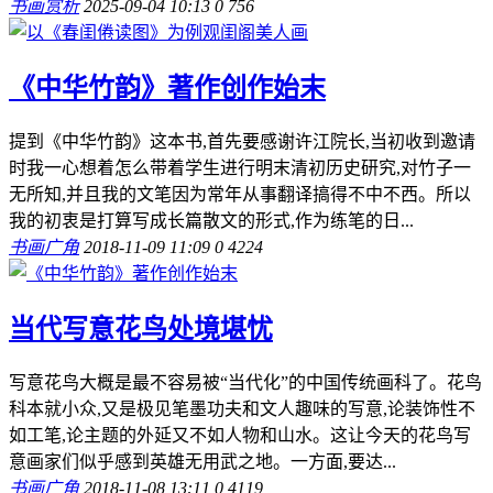
书画赏析
2025-09-04 10:13
0
756
《中华竹韵》著作创作始末
提到《中华竹韵》这本书,首先要感谢许江院长,当初收到邀请
时我一心想着怎么带着学生进行明末清初历史研究,对竹子一
无所知,并且我的文笔因为常年从事翻译搞得不中不西。所以
我的初衷是打算写成长篇散文的形式,作为练笔的日...
书画广角
2018-11-09 11:09
0
4224
当代写意花鸟处境堪忧
写意花鸟大概是最不容易被“当代化”的中国传统画科了。花鸟
科本就小众,又是极见笔墨功夫和文人趣味的写意,论装饰性不
如工笔,论主题的外延又不如人物和山水。这让今天的花鸟写
意画家们似乎感到英雄无用武之地。一方面,要达...
书画广角
2018-11-08 13:11
0
4119