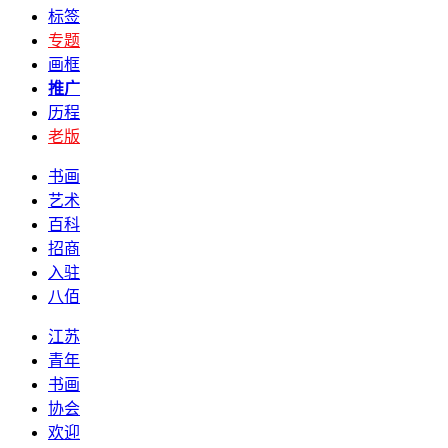
标签
专题
画框
推广
历程
老版
书画
艺术
百科
招商
入驻
八佰
江苏
青年
书画
协会
欢迎