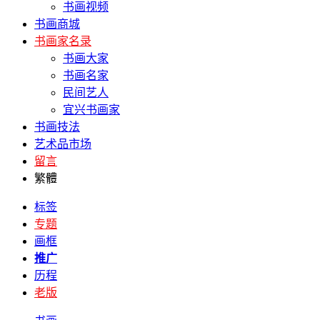
书画视频
书画商城
书画家名录
书画大家
书画名家
民间艺人
宜兴书画家
书画技法
艺术品市场
留言
繁體
标签
专题
画框
推广
历程
老版