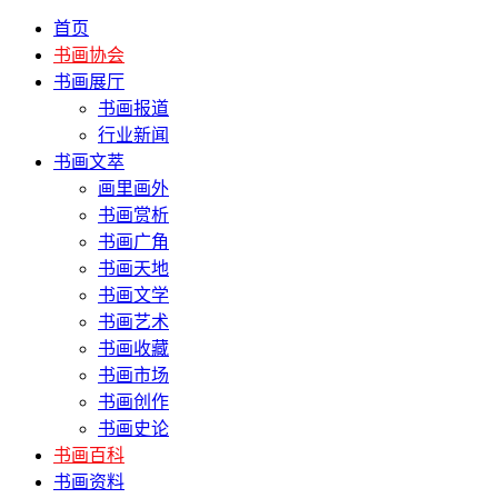
首页
书画协会
书画展厅
书画报道
行业新闻
书画文萃
画里画外
书画赏析
书画广角
书画天地
书画文学
书画艺术
书画收藏
书画市场
书画创作
书画史论
书画百科
书画资料