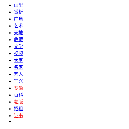
画里
赏析
广角
艺术
天地
收藏
文学
视频
大家
名家
艺人
宜兴
专题
百科
老版
招租
证书