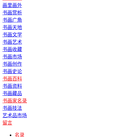
画里画外
书画赏析
书画广角
书画天地
书画文学
书画艺术
书画收藏
书画市场
书画创作
书画史论
书画百科
书画资料
书画藏品
书画家名录
书画技法
艺术品市场
留言
名录