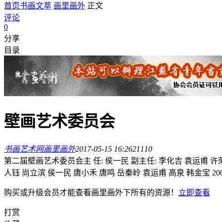
首页
书画文萃
画里画外
正文
评论
0
分享
目录
壁画艺术委员会
书画艺术网
画里画外
2017-05-15 16:26
2111
0
第二届壁画艺术委员会主 任: 侯一民 副主任: 李化吉 袁运甫 许荣
人钰 尚立滨 侯一民 唐小禾 唐鸣 岳秦岭 袁运甫 高泉 韩金宝 200
购买或升级会员才能查看
画里画外
下所有的资源！
立即查看
打赏