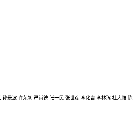
江 孙景波 许荣初 严尚德 张一民 张世彦 李化吉 李林琢 杜大恺 陈