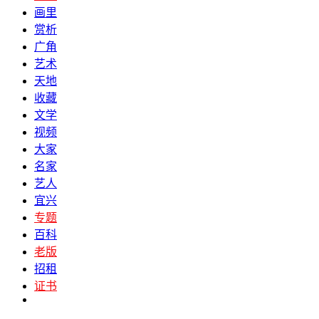
画里
赏析
广角
艺术
天地
收藏
文学
视频
大家
名家
艺人
宜兴
专题
百科
老版
招租
证书