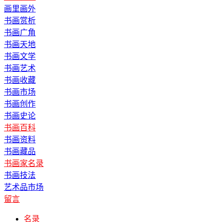
画里画外
书画赏析
书画广角
书画天地
书画文学
书画艺术
书画收藏
书画市场
书画创作
书画史论
书画百科
书画资料
书画藏品
书画家名录
书画技法
艺术品市场
留言
名录