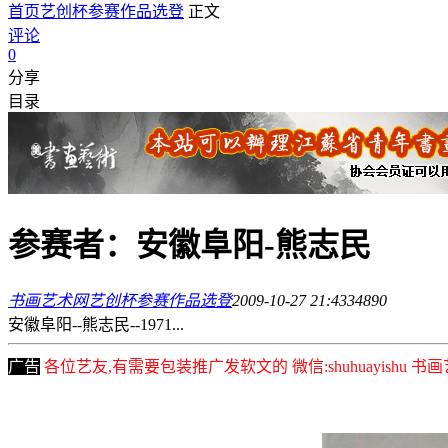
首页
艺创杯参赛作品选登
正文
评论
0
分享
目录
参赛者：安徽阜阳-熊志民
书画艺术网
艺创杯参赛作品选登
2009-10-27 21:43
3489
0
安徽阜阳--熊志民--1971...
广告
各位艺友,有需要包装推广发软文的 微信:shuhuayishu 