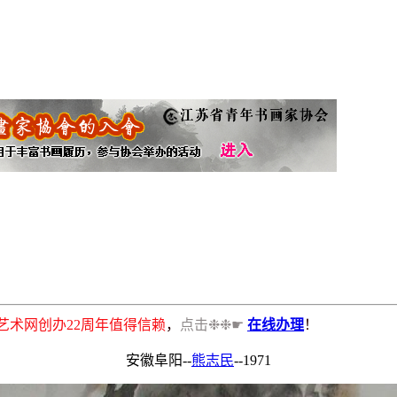
书画艺术网创办22周年值得信赖
，
点击❉❉☛
在线办理
！
安徽阜阳--
熊志民
--1971