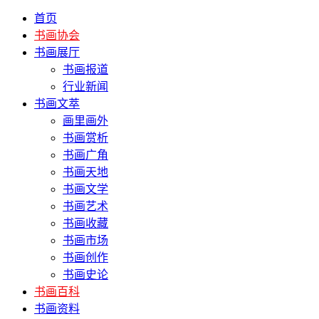
首页
书画协会
书画展厅
书画报道
行业新闻
书画文萃
画里画外
书画赏析
书画广角
书画天地
书画文学
书画艺术
书画收藏
书画市场
书画创作
书画史论
书画百科
书画资料