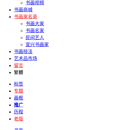
书画视频
书画商城
书画家名录
书画大家
书画名家
民间艺人
宜兴书画家
书画技法
艺术品市场
留言
繁體
标签
专题
画框
推广
历程
老版