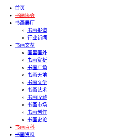
首页
书画协会
书画展厅
书画报道
行业新闻
书画文萃
画里画外
书画赏析
书画广角
书画天地
书画文学
书画艺术
书画收藏
书画市场
书画创作
书画史论
书画百科
书画资料