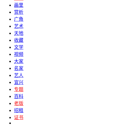
画里
赏析
广角
艺术
天地
收藏
文学
视频
大家
名家
艺人
宜兴
专题
百科
老版
招租
证书