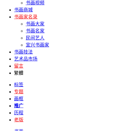
书画视频
书画商城
书画家名录
书画大家
书画名家
民间艺人
宜兴书画家
书画技法
艺术品市场
留言
繁體
标签
专题
画框
推广
历程
老版