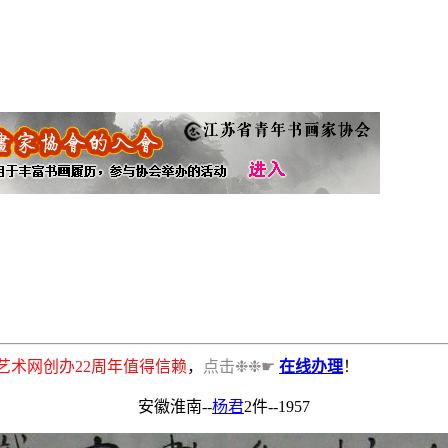
书画艺术网创办22周年值得信赖
，
点击❉❉☛
在线办理
！
安徽淮南--
杨君
2件--1957