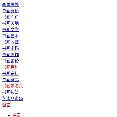
画里画外
书画赏析
书画广角
书画天地
书画文学
书画艺术
书画收藏
书画市场
书画创作
书画史论
书画百科
书画资料
书画藏品
书画家名录
书画技法
艺术品市场
留言
名录