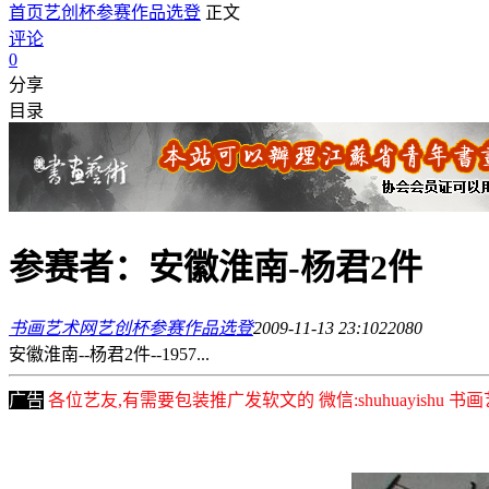
首页
艺创杯参赛作品选登
正文
评论
0
分享
目录
参赛者：安徽淮南-杨君2件
书画艺术网
艺创杯参赛作品选登
2009-11-13 23:10
2208
0
安徽淮南--杨君2件--1957...
广告
各位艺友,有需要包装推广发软文的 微信:shuhuayishu 