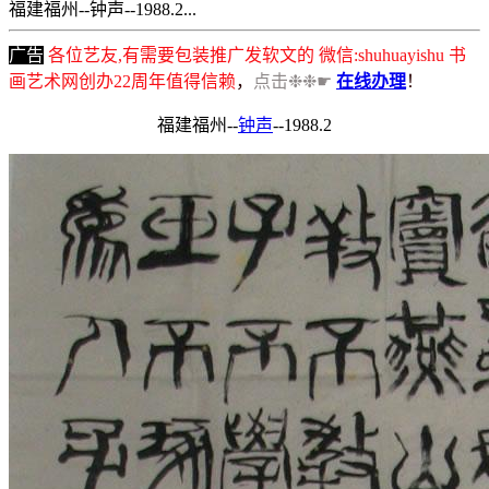
福建福州--钟声--1988.2...
广告
各位艺友,有需要包装推广发软文的 微信:shuhuayishu 书
画艺术网创办22周年值得信赖
，
点击❉❉☛
在线办理
！
福建福州--
钟声
--1988.2