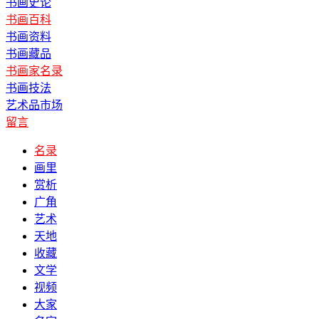
书画史论
书画百科
书画资料
书画藏品
书画家名录
书画技法
艺术品市场
留言
名录
画里
赏析
广角
艺术
天地
收藏
文学
视频
大家