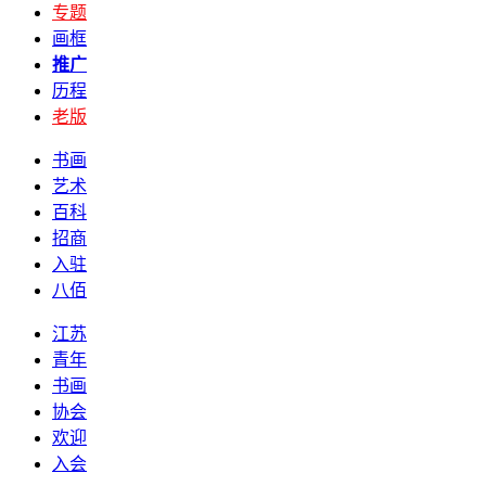
专题
画框
推广
历程
老版
书画
艺术
百科
招商
入驻
八佰
江苏
青年
书画
协会
欢迎
入会