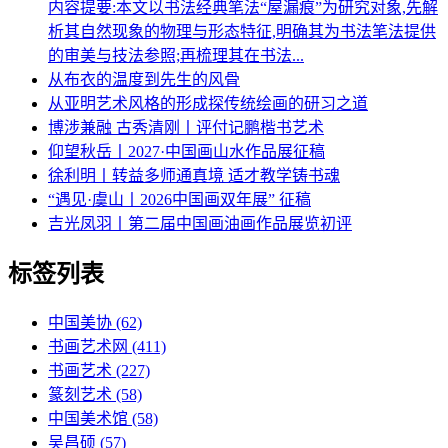
内容提要:本文以书法经典笔法“屋漏痕”为研究对象,先解
析其自然现象的物理与形态特征,明确其为书法笔法提供
的审美与技法参照;再梳理其在书法...
从布衣的温度到先生的风骨
从亚明艺术风格的形成探传统绘画的研习之道
博涉兼融 古秀清刚丨评付记鹏楷书艺术
仰望秋岳丨2027·中国画山水作品展征稿
徐利明丨转益多师通真境 适才教学铸书魂
“遇见·虞山丨2026中国画双年展” 征稿
吉光凤羽丨第二届中国画油画作品展览初评
标签列表
中国美协
(62)
书画艺术网
(411)
书画艺术
(227)
篆刻艺术
(58)
中国美术馆
(58)
吴昌硕
(57)