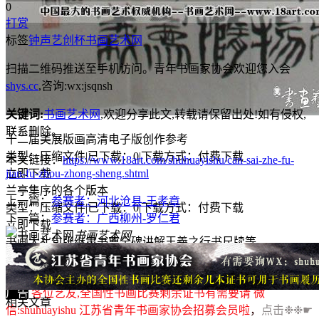
0
打赏
标签
钟声
艺创杯
书画艺术网
扫描二维码推送至手机访问。青年书画家协会欢迎您入会
shys.cc
,咨询:wx:jsqnsh
关键词:
书画艺术网
,欢迎分享此文,转载请保留出处!
如有侵权,
联系删除。
十二届美展版画高清电子版创作参考
类型：压缩文件
|
已下载：0
|
下载方式：付费下载
本文链接：
https://www.18art.com/shuhuayishu/can-sai-zhe-fu-
立即下载
jian-fu-zhou-zhong-sheng.shtml
兰亭集序的各个版本
上一篇：
参赛者：河北沧县-王孝章
类型：压缩文件
|
已下载：0
|
下载方式：付费下载
下一篇：
参赛者：广西柳州-罗仁君
立即下载
书画艺术网
书画大礼包张继隶书曹全碑讲解王羲之行书尺牍等
类型：压缩文件
|
已下载：0
|
下载方式：付费下载
立即下载
广告
各位艺友,全国性书画比赛剩余证书有需要请 微
相关文章
信:shuhuayishu 江苏省青年书画家协会招募会员啦
，
点击❉❉☛