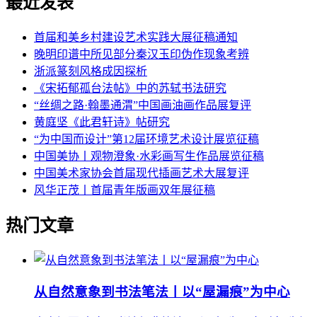
最近发表
首届和美乡村建设艺术实践大展征稿通知
晚明印谱中所见部分秦汉玉印伪作现象考辨
浙派篆刻风格成因探析
《宋拓郁孤台法帖》中的苏轼书法研究
“丝绸之路·翰墨通渭”中国画油画作品展复评
黄庭坚《此君轩诗》帖研究
“为中国而设计”第12届环境艺术设计展览征稿
中国美协丨观物澄象·水彩画写生作品展览征稿
中国美术家协会首届现代插画艺术大展复评
风华正茂丨首届青年版画双年展征稿
热门文章
从自然意象到书法笔法丨以“屋漏痕”为中心