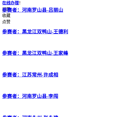
在线办理
！
打赏
参赛者：河南罗山县-吕丽山
收藏
点赞
参赛者：黑龙江双鸭山-王德利
参赛者：黑龙江双鸭山-王家峰
参赛者：江苏常州-许成相
参赛者：河南罗山县-李闯