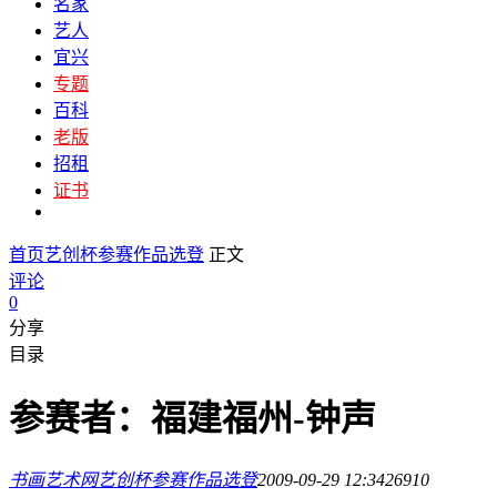
名家
艺人
宜兴
专题
百科
老版
招租
证书
首页
艺创杯参赛作品选登
正文
评论
0
分享
目录
参赛者：福建福州-钟声
书画艺术网
艺创杯参赛作品选登
2009-09-29 12:34
2691
0