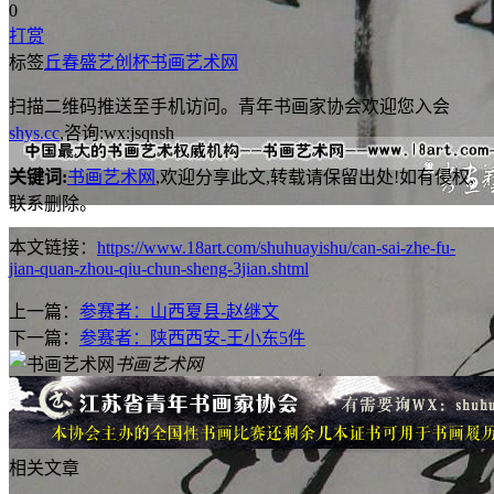
0
打赏
标签
丘春盛
艺创杯
书画艺术网
扫描二维码推送至手机访问。青年书画家协会欢迎您入会
shys.cc
,咨询:wx:jsqnsh
关键词:
书画艺术网
,欢迎分享此文,转载请保留出处!
如有侵权,
联系删除。
本文链接：
https://www.18art.com/shuhuayishu/can-sai-zhe-fu-
jian-quan-zhou-qiu-chun-sheng-3jian.shtml
上一篇：
参赛者：山西夏县-赵继文
下一篇：
参赛者：陕西西安-王小东5件
书画艺术网
相关文章