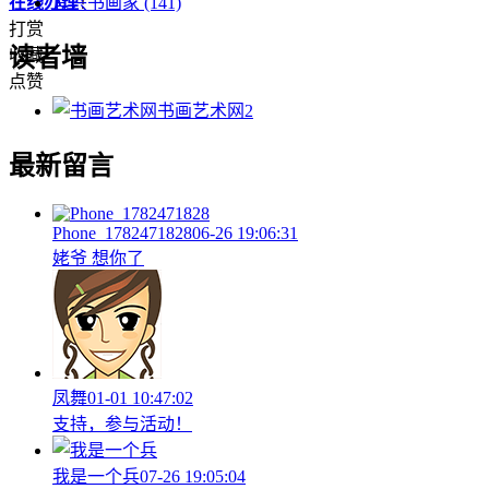
在线办理
！
宜兴书画家
(141)
打赏
读者墙
收藏
点赞
书画艺术网
2
最新留言
Phone_1782471828
06-26 19:06:31
姥爷 想你了
凤舞
01-01 10:47:02
支持，参与活动！
我是一个兵
07-26 19:05:04