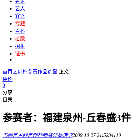
名家
艺人
宜兴
专题
百科
老版
招租
证书
首页
艺创杯参赛作品选登
正文
评论
0
分享
目录
参赛者：福建泉州-丘春盛3件
书画艺术网
艺创杯参赛作品选登
2009-10-27 21:52
3411
0