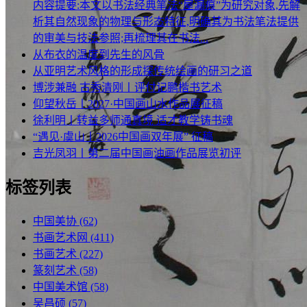
内容提要:本文以书法经典笔法“屋漏痕”为研究对象,先解
析其自然现象的物理与形态特征,明确其为书法笔法提供
的审美与技法参照;再梳理其在书法...
从布衣的温度到先生的风骨
从亚明艺术风格的形成探传统绘画的研习之道
博涉兼融 古秀清刚丨评付记鹏楷书艺术
仰望秋岳丨2027·中国画山水作品展征稿
徐利明丨转益多师通真境 适才教学铸书魂
“遇见·虞山丨2026中国画双年展” 征稿
吉光凤羽丨第二届中国画油画作品展览初评
标签列表
中国美协
(62)
书画艺术网
(411)
书画艺术
(227)
篆刻艺术
(58)
中国美术馆
(58)
吴昌硕
(57)