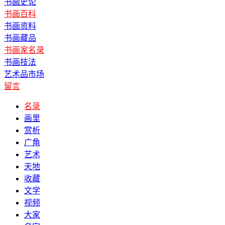
书画史论
书画百科
书画资料
书画藏品
书画家名录
书画技法
艺术品市场
留言
名录
画里
赏析
广角
艺术
天地
收藏
文学
视频
大家