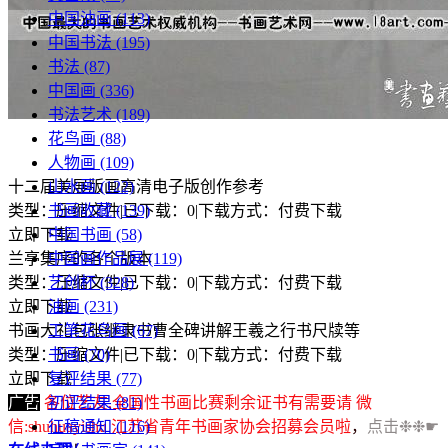
中国油画
(113)
中国书法
(195)
书法
(87)
中国画
(336)
书法艺术
(189)
花鸟画
(88)
人物画
(109)
十二届美展版画高清电子版创作参考
山水画
(122)
类型：压缩文件
|
已下载：0
|
下载方式：付费下载
书画收藏
(139)
立即下载
中国书画
(58)
兰亭集序的各个版本
中国画作品展
(119)
类型：压缩文件
|
已下载：0
|
下载方式：付费下载
艺创杯
(328)
立即下载
油画
(231)
书画大礼包张继隶书曹全碑讲解王羲之行书尺牍等
工笔花鸟画
(67)
类型：压缩文件
|
已下载：0
|
下载方式：付费下载
书画
(70)
立即下载
复评结果
(77)
广告
各位艺友,全国性书画比赛剩余证书有需要请 微
初评结果
(81)
信:shuhuayishu 江苏省青年书画家协会招募会员啦
，
点击❉❉☛
征稿通知
(116)