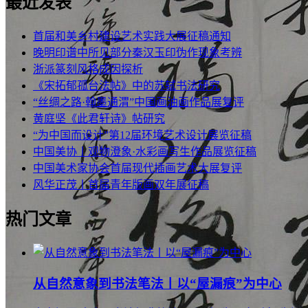
最近发表
首届和美乡村建设艺术实践大展征稿通知
晚明印谱中所见部分秦汉玉印伪作现象考辨
浙派篆刻风格成因探析
《宋拓郁孤台法帖》中的苏轼书法研究
“丝绸之路·翰墨通渭”中国画油画作品展复评
黄庭坚《此君轩诗》帖研究
“为中国而设计”第12届环境艺术设计展览征稿
中国美协丨观物澄象·水彩画写生作品展览征稿
中国美术家协会首届现代插画艺术大展复评
风华正茂丨首届青年版画双年展征稿
热门文章
从自然意象到书法笔法丨以“屋漏痕”为中心