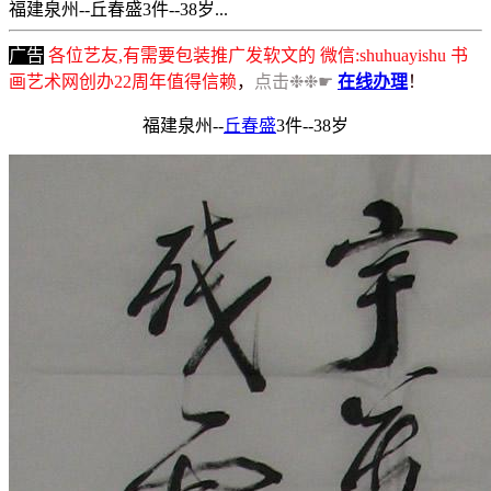
福建泉州--丘春盛3件--38岁...
广告
各位艺友,有需要包装推广发软文的 微信:shuhuayishu 书
画艺术网创办22周年值得信赖
，
点击❉❉☛
在线办理
！
福建泉州--
丘春盛
3件--38岁