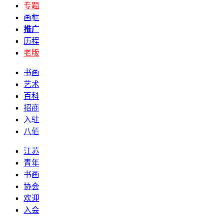
专题
画框
推广
历程
老版
书画
艺术
百科
招商
入驻
八佰
江苏
青年
书画
协会
欢迎
入会