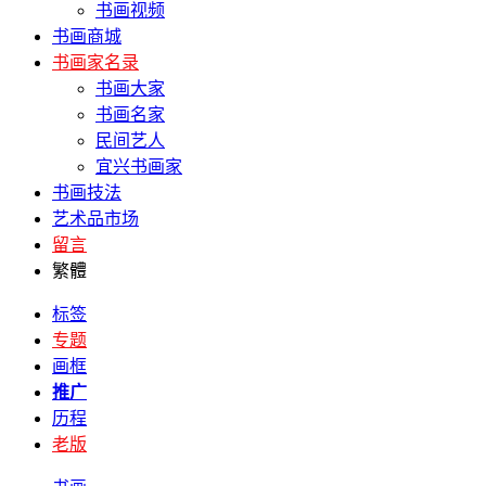
书画视频
书画商城
书画家名录
书画大家
书画名家
民间艺人
宜兴书画家
书画技法
艺术品市场
留言
繁體
标签
专题
画框
推广
历程
老版