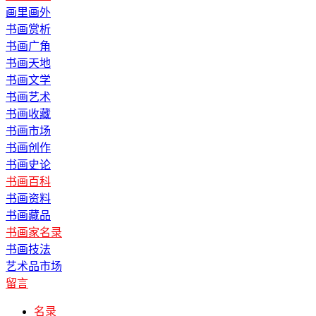
画里画外
书画赏析
书画广角
书画天地
书画文学
书画艺术
书画收藏
书画市场
书画创作
书画史论
书画百科
书画资料
书画藏品
书画家名录
书画技法
艺术品市场
留言
名录