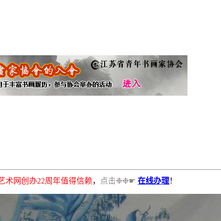
书画艺术网创办22周年值得信赖
，
点击❉❉☛
在线办理
！