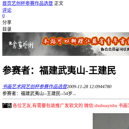
首页
艺创杯参赛作品选登
正文
评论
0
分享
目录
参赛者：福建武夷山-王建民
书画艺术网
艺创杯参赛作品选登
2009-11-28 12:09
4478
0
参赛者：福建武夷山--王建民--54岁...
广告
各位艺友,有需要包装推广发软文的 微信:shuhuayishu 