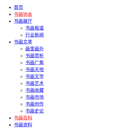
首页
书画协会
书画展厅
书画报道
行业新闻
书画文萃
画里画外
书画赏析
书画广角
书画天地
书画文学
书画艺术
书画收藏
书画市场
书画创作
书画史论
书画百科
书画资料