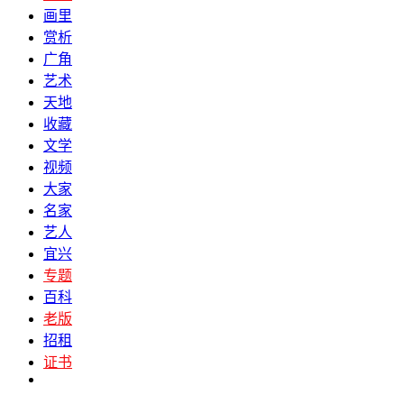
画里
赏析
广角
艺术
天地
收藏
文学
视频
大家
名家
艺人
宜兴
专题
百科
老版
招租
证书