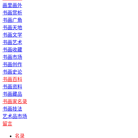
画里画外
书画赏析
书画广角
书画天地
书画文学
书画艺术
书画收藏
书画市场
书画创作
书画史论
书画百科
书画资料
书画藏品
书画家名录
书画技法
艺术品市场
留言
名录