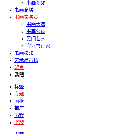
书画视频
书画商城
书画家名录
书画大家
书画名家
民间艺人
宜兴书画家
书画技法
艺术品市场
留言
繁體
标签
专题
画框
推广
历程
老版