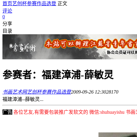
首页
艺创杯参赛作品选登
正文
评论
0
分享
目录
参赛者：福建漳浦-薛敏灵
书画艺术网
艺创杯参赛作品选登
2009-09-26 12:30
2817
0
福建漳浦--薛敏灵...
广告
各位艺友,有需要包装推广发软文的 微信:shuhuayishu 