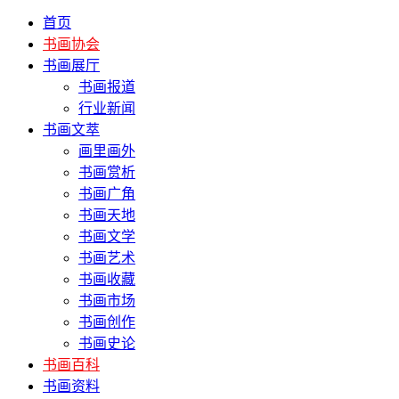
首页
书画协会
书画展厅
书画报道
行业新闻
书画文萃
画里画外
书画赏析
书画广角
书画天地
书画文学
书画艺术
书画收藏
书画市场
书画创作
书画史论
书画百科
书画资料