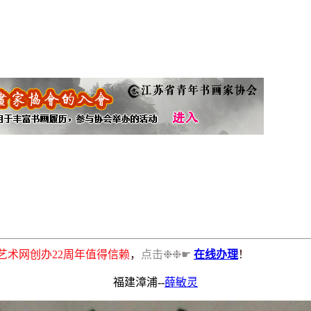
书画艺术网创办22周年值得信赖
，
点击❉❉☛
在线办理
！
福建漳浦--
薛敏灵