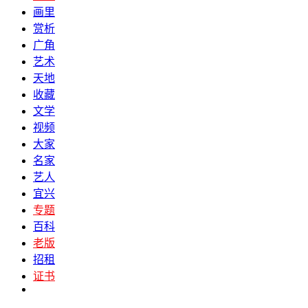
画里
赏析
广角
艺术
天地
收藏
文学
视频
大家
名家
艺人
宜兴
专题
百科
老版
招租
证书