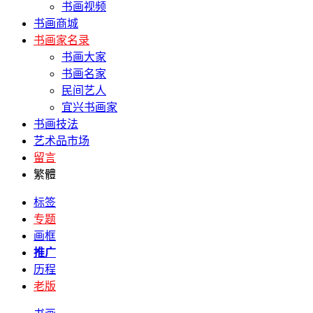
书画视频
书画商城
书画家名录
书画大家
书画名家
民间艺人
宜兴书画家
书画技法
艺术品市场
留言
繁體
标签
专题
画框
推广
历程
老版