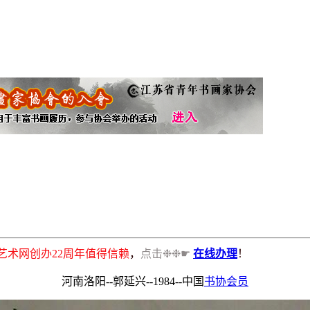
书画艺术网创办22周年值得信赖
，
点击❉❉☛
在线办理
！
河南洛阳--郭延兴--1984--中国
书协会员