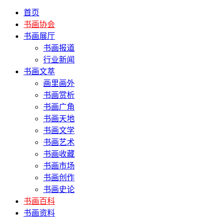
首页
书画协会
书画展厅
书画报道
行业新闻
书画文萃
画里画外
书画赏析
书画广角
书画天地
书画文学
书画艺术
书画收藏
书画市场
书画创作
书画史论
书画百科
书画资料