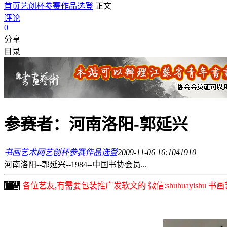
首页
艺创杯参赛作品选登
正文
评论
0
分享
目录
参赛者：河南洛阳-郭延兴
书画艺术网
艺创杯参赛作品选登
2009-11-06 16:10
4191
0
河南洛阳--郭延兴--1984--中国书协会员...
广告
各位艺友,有需要包装推广发软文的 微信:shuhuayishu 