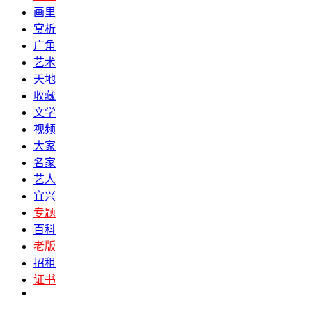
画里
赏析
广角
艺术
天地
收藏
文学
视频
大家
名家
艺人
宜兴
专题
百科
老版
招租
证书