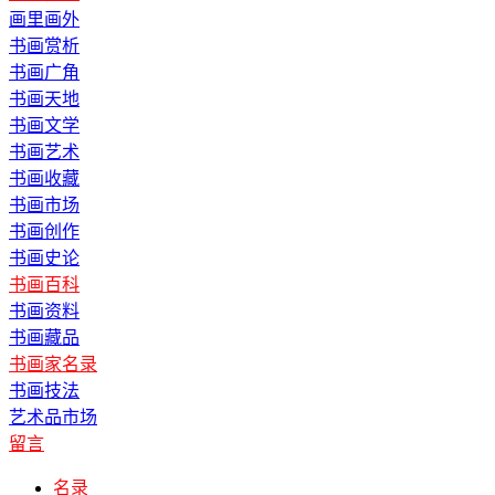
画里画外
书画赏析
书画广角
书画天地
书画文学
书画艺术
书画收藏
书画市场
书画创作
书画史论
书画百科
书画资料
书画藏品
书画家名录
书画技法
艺术品市场
留言
名录