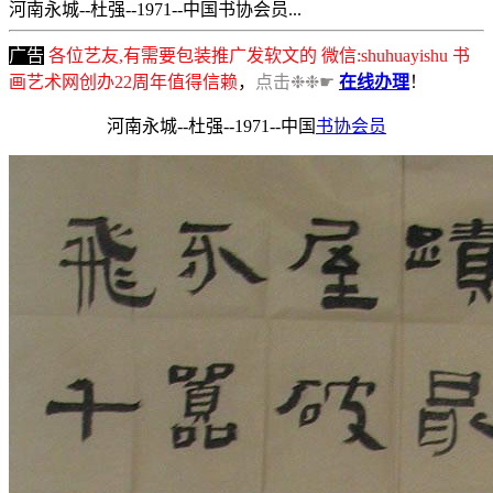
河南永城--杜强--1971--中国书协会员...
广告
各位艺友,有需要包装推广发软文的 微信:shuhuayishu 书
画艺术网创办22周年值得信赖
，
点击❉❉☛
在线办理
！
河南永城--杜强--1971--中国
书协会员