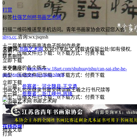
0
打赏
标签
杜强
艺创杯
书画艺术网
扫描二维码推送至手机访问。青年书画家协会欢迎您入会
shys.cc
,咨询:wx:jsqnsh
十二届美展版画高清电子版创作参考
关键词:
书画艺术网
,欢迎分享此文,转载请保留出处!
如有侵权,
类型：压缩文件
|
已下载：0
|
下载方式：付费下载
联系删除。
立即下载
兰亭集序的各个版本
本文链接：
https://www.18art.com/shuhuayishu/can-sai-zhe-he-
nan-yong-cheng-du-qiang.shtml
类型：压缩文件
|
已下载：0
|
下载方式：付费下载
立即下载
上一篇：
参赛者：河北魏县-王文勇
书画大礼包张继隶书曹全碑讲解王羲之行书尺牍等
下一篇：
参赛者：浙江嵊州-周锋
类型：压缩文件
|
已下载：0
|
下载方式：付费下载
书画艺术网
立即下载
广告
各位艺友,全国性书画比赛剩余证书有需要请 微
信:shuhuayishu 江苏省青年书画家协会招募会员啦
，
点击❉❉☛
在线办理
！
相关文章
打赏