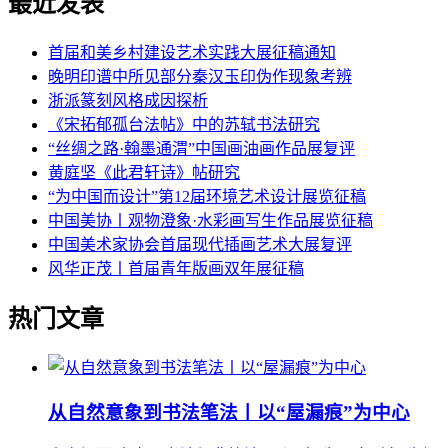
最近发表
首届和美乡村建设艺术实践大展征稿通知
晚明印谱中所见部分秦汉玉印伪作现象考辨
浙派篆刻风格成因探析
《宋拓郁孤台法帖》中的苏轼书法研究
“丝绸之路·翰墨通渭”中国画油画作品展复评
黄庭坚《此君轩诗》帖研究
“为中国而设计”第12届环境艺术设计展览征稿
中国美协丨观物澄象·水彩画写生作品展览征稿
中国美术家协会首届现代插画艺术大展复评
风华正茂丨首届青年版画双年展征稿
热门文章
从自然意象到书法笔法丨以“屋漏痕”为中心