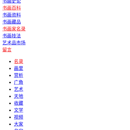
书画史论
书画百科
书画资料
书画藏品
书画家名录
书画技法
艺术品市场
留言
名录
画里
赏析
广角
艺术
天地
收藏
文学
视频
大家