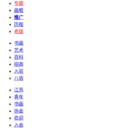
专题
画框
推广
历程
老版
书画
艺术
百科
招商
入驻
八佰
江苏
青年
书画
协会
欢迎
入会