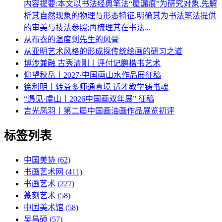
内容提要:本文以书法经典笔法“屋漏痕”为研究对象,先解
析其自然现象的物理与形态特征,明确其为书法笔法提供
的审美与技法参照;再梳理其在书法...
从布衣的温度到先生的风骨
从亚明艺术风格的形成探传统绘画的研习之道
博涉兼融 古秀清刚丨评付记鹏楷书艺术
仰望秋岳丨2027·中国画山水作品展征稿
徐利明丨转益多师通真境 适才教学铸书魂
“遇见·虞山丨2026中国画双年展” 征稿
吉光凤羽丨第二届中国画油画作品展览初评
标签列表
中国美协
(62)
书画艺术网
(411)
书画艺术
(227)
篆刻艺术
(58)
中国美术馆
(58)
吴昌硕
(57)