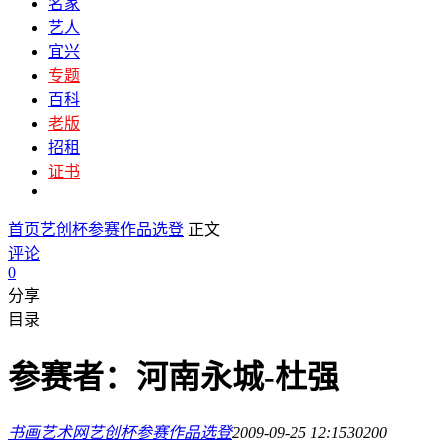
名家
艺人
宜兴
专题
百科
老版
招租
证书
首页
艺创杯参赛作品选登
正文
评论
0
分享
目录
参赛者：河南永城-杜强
书画艺术网
艺创杯参赛作品选登
2009-09-25 12:15
3020
0