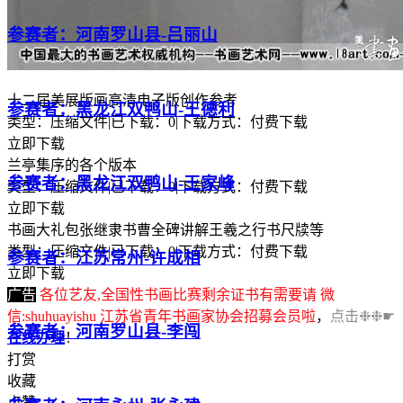
参赛者：河南罗山县-吕丽山
十二届美展版画高清电子版创作参考
参赛者：黑龙江双鸭山-王德利
类型：压缩文件
|
已下载：0
|
下载方式：付费下载
立即下载
兰亭集序的各个版本
参赛者：黑龙江双鸭山-王家峰
类型：压缩文件
|
已下载：0
|
下载方式：付费下载
立即下载
书画大礼包张继隶书曹全碑讲解王羲之行书尺牍等
类型：压缩文件
|
已下载：0
|
下载方式：付费下载
参赛者：江苏常州-许成相
立即下载
广告
各位艺友,全国性书画比赛剩余证书有需要请 微
信:shuhuayishu 江苏省青年书画家协会招募会员啦
，
点击❉❉☛
参赛者：河南罗山县-李闯
在线办理
！
打赏
收藏
点赞