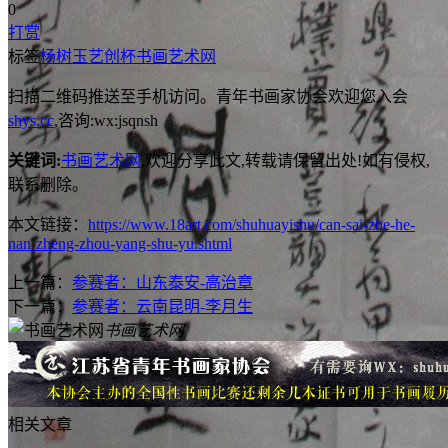
0
打赏
标签
杨树玉
艺创杯
书画艺术网
扫描二维码推送至手机访问。青年书画家协会欢迎您入会
shys.cc
,咨询:wx:jsqnsh
关键词:
书画艺术网
,欢迎分享此文,转载请保留出处!
如有侵权,
联系删除。
本文链接：
https://www.18art.com/shuhuayishu/can-sai-zhe-he-
nan-zheng-zhou-yang-shu-yu.shtml
上一篇：
参赛者：山东泰安-高治章
下一篇：
参赛者：云南昆明-李月生
书画艺术网
相关文章