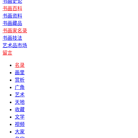
书画史论
书画百科
书画资料
书画藏品
书画家名录
书画技法
艺术品市场
留言
名录
画里
赏析
广角
艺术
天地
收藏
文学
视频
大家