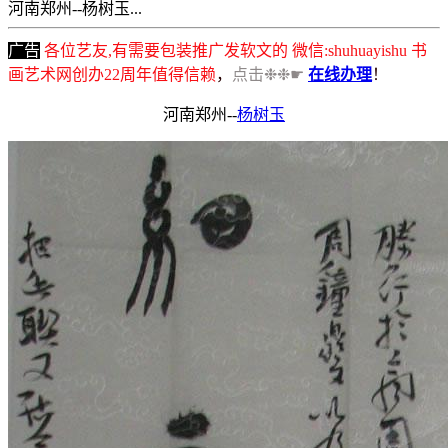
河南郑州--杨树玉...
广告
各位艺友,有需要包装推广发软文的 微信:shuhuayishu 书
画艺术网创办22周年值得信赖
，
点击❉❉☛
在线办理
！
河南郑州--
杨树玉