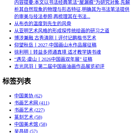
内容提要:本文以书法经典笔法“屋漏痕”为研究对象,先解
析其自然现象的物理与形态特征,明确其为书法笔法提供
的审美与技法参照;再梳理其在书法...
从布衣的温度到先生的风骨
从亚明艺术风格的形成探传统绘画的研习之道
博涉兼融 古秀清刚丨评付记鹏楷书艺术
仰望秋岳丨2027·中国画山水作品展征稿
徐利明丨转益多师通真境 适才教学铸书魂
“遇见·虞山丨2026中国画双年展” 征稿
吉光凤羽丨第二届中国画油画作品展览初评
标签列表
中国美协
(62)
书画艺术网
(411)
书画艺术
(227)
篆刻艺术
(58)
中国美术馆
(58)
吴昌硕
(57)