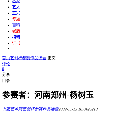
名家
艺人
宜兴
专题
百科
老版
招租
证书
首页
艺创杯参赛作品选登
正文
评论
0
分享
目录
参赛者：河南郑州-杨树玉
书画艺术网
艺创杯参赛作品选登
2009-11-13 18:04
2621
0