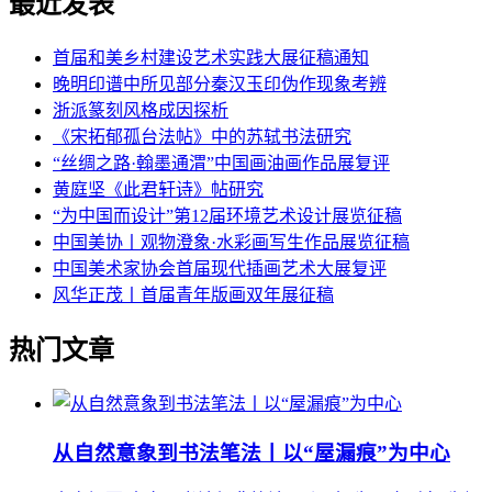
最近发表
首届和美乡村建设艺术实践大展征稿通知
晚明印谱中所见部分秦汉玉印伪作现象考辨
浙派篆刻风格成因探析
《宋拓郁孤台法帖》中的苏轼书法研究
“丝绸之路·翰墨通渭”中国画油画作品展复评
黄庭坚《此君轩诗》帖研究
“为中国而设计”第12届环境艺术设计展览征稿
中国美协丨观物澄象·水彩画写生作品展览征稿
中国美术家协会首届现代插画艺术大展复评
风华正茂丨首届青年版画双年展征稿
热门文章
从自然意象到书法笔法丨以“屋漏痕”为中心