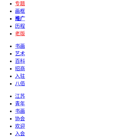
专题
画框
推广
历程
老版
书画
艺术
百科
招商
入驻
八佰
江苏
青年
书画
协会
欢迎
入会