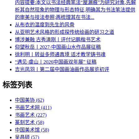
内容提要:本文以书法经典笔法“屋漏痕”为研究对象,先解
析其自然现象的物理与形态特征,明确其为书法笔法提供
的审美与技法参照;再梳理其在书法...
从布衣的温度到先生的风骨
从亚明艺术风格的形成探传统绘画的研习之道
博涉兼融 古秀清刚丨评付记鹏楷书艺术
仰望秋岳丨2027·中国画山水作品展征稿
徐利明丨转益多师通真境 适才教学铸书魂
“遇见·虞山丨2026中国画双年展” 征稿
吉光凤羽丨第二届中国画油画作品展览初评
标签列表
中国美协
(62)
书画艺术网
(411)
书画艺术
(227)
篆刻艺术
(58)
中国美术馆
(58)
吴昌硕
(57)