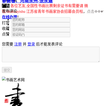
立即下载
参赛者：河南永州-张永建
广告
各位艺友,全国性书画比赛剩余证书有需要请 微
发布评论
信:shuhuayishu 江苏省青年书画家协会招募会员啦
，
点击❉❉☛
在线办理
！
打赏
收藏
点赞
您需要
注册
并
登录
后才能发表评论