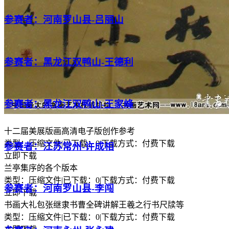
参赛者：河南罗山县-吕丽山
参赛者：黑龙江双鸭山-王德利
参赛者：黑龙江双鸭山-王家峰
十二届美展版画高清电子版创作参考
类型：压缩文件
|
已下载：0
|
下载方式：付费下载
参赛者：江苏常州-许成相
立即下载
兰亭集序的各个版本
类型：压缩文件
|
已下载：0
|
下载方式：付费下载
参赛者：河南罗山县-李闯
立即下载
书画大礼包张继隶书曹全碑讲解王羲之行书尺牍等
类型：压缩文件
|
已下载：0
|
下载方式：付费下载