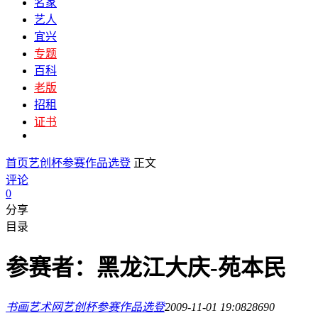
名家
艺人
宜兴
专题
百科
老版
招租
证书
首页
艺创杯参赛作品选登
正文
评论
0
分享
目录
参赛者：黑龙江大庆-苑本民
书画艺术网
艺创杯参赛作品选登
2009-11-01 19:08
2869
0