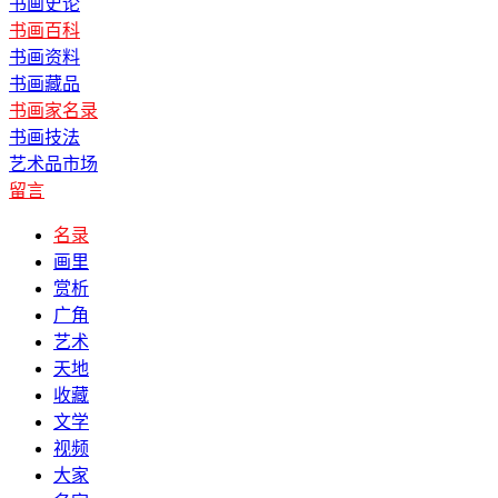
书画史论
书画百科
书画资料
书画藏品
书画家名录
书画技法
艺术品市场
留言
名录
画里
赏析
广角
艺术
天地
收藏
文学
视频
大家