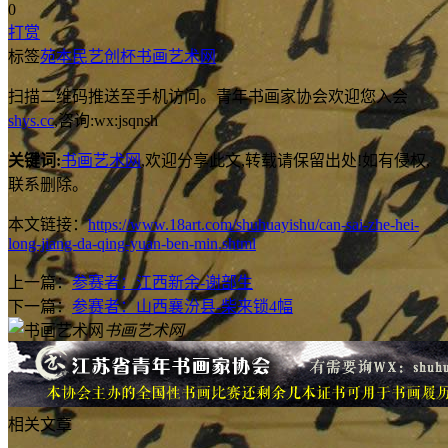
0
打赏
标签
苑本民
艺创杯
书画艺术网
扫描二维码推送至手机访问。青年书画家协会欢迎您入会
shys.cc
,咨询:wx:jsqnsh
关键词:
书画艺术网
,欢迎分享此文,转载请保留出处!
如有侵权,
联系删除。
本文链接：
https://www.18art.com/shuhuayishu/can-sai-zhe-hei-
long-jiang-da-qing-yuan-ben-min.shtml
上一篇：
参赛者：江西新余-谢部生
下一篇：
参赛者：山西襄汾县-柴来锁4幅
书画艺术网
相关文章