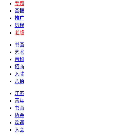
专题
画框
推广
历程
老版
书画
艺术
百科
招商
入驻
八佰
江苏
青年
书画
协会
欢迎
入会