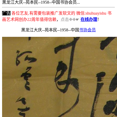
黑龙江大庆--苑本民--1958--中国书协会员...
广告
各位艺友,有需要包装推广发软文的 微信:shuhuayishu 书
画艺术网创办22周年值得信赖
，
点击❉❉☛
在线办理
！
黑龙江大庆--苑本民--1958--中国
书协会员