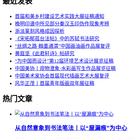
最近发表
首届和美乡村建设艺术实践大展征稿通知
晚明印谱中所见部分秦汉玉印伪作现象考辨
浙派篆刻风格成因探析
《宋拓郁孤台法帖》中的苏轼书法研究
“丝绸之路·翰墨通渭”中国画油画作品展复评
黄庭坚《此君轩诗》帖研究
“为中国而设计”第12届环境艺术设计展览征稿
中国美协丨观物澄象·水彩画写生作品展览征稿
中国美术家协会首届现代插画艺术大展复评
风华正茂丨首届青年版画双年展征稿
热门文章
从自然意象到书法笔法丨以“屋漏痕”为中心