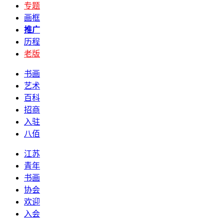
专题
画框
推广
历程
老版
书画
艺术
百科
招商
入驻
八佰
江苏
青年
书画
协会
欢迎
入会