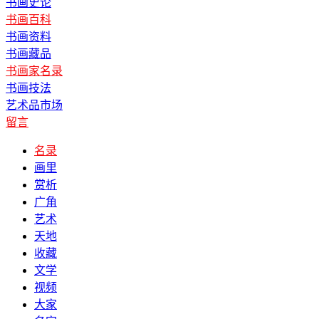
书画史论
书画百科
书画资料
书画藏品
书画家名录
书画技法
艺术品市场
留言
名录
画里
赏析
广角
艺术
天地
收藏
文学
视频
大家