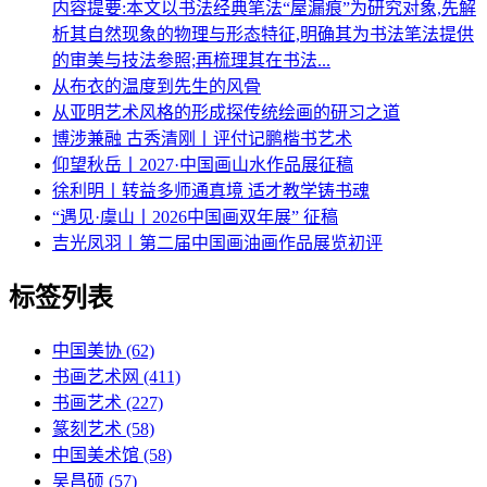
内容提要:本文以书法经典笔法“屋漏痕”为研究对象,先解
析其自然现象的物理与形态特征,明确其为书法笔法提供
的审美与技法参照;再梳理其在书法...
从布衣的温度到先生的风骨
从亚明艺术风格的形成探传统绘画的研习之道
博涉兼融 古秀清刚丨评付记鹏楷书艺术
仰望秋岳丨2027·中国画山水作品展征稿
徐利明丨转益多师通真境 适才教学铸书魂
“遇见·虞山丨2026中国画双年展” 征稿
吉光凤羽丨第二届中国画油画作品展览初评
标签列表
中国美协
(62)
书画艺术网
(411)
书画艺术
(227)
篆刻艺术
(58)
中国美术馆
(58)
吴昌硕
(57)