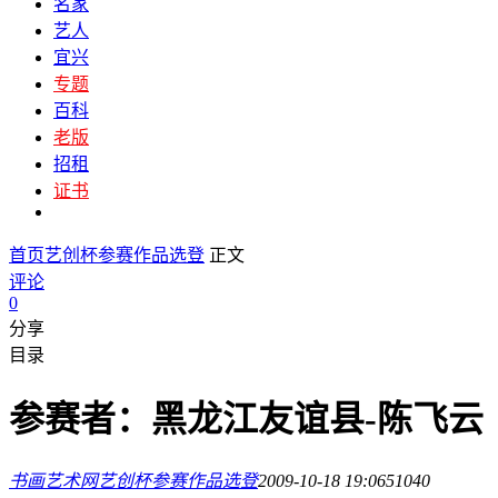
名家
艺人
宜兴
专题
百科
老版
招租
证书
首页
艺创杯参赛作品选登
正文
评论
0
分享
目录
参赛者：黑龙江友谊县-陈飞云
书画艺术网
艺创杯参赛作品选登
2009-10-18 19:06
5104
0