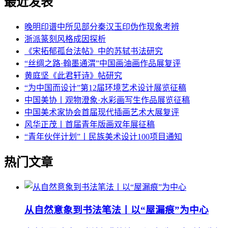
最近发表
晚明印谱中所见部分秦汉玉印伪作现象考辨
浙派篆刻风格成因探析
《宋拓郁孤台法帖》中的苏轼书法研究
“丝绸之路·翰墨通渭”中国画油画作品展复评
黄庭坚《此君轩诗》帖研究
“为中国而设计”第12届环境艺术设计展览征稿
中国美协丨观物澄象·水彩画写生作品展览征稿
中国美术家协会首届现代插画艺术大展复评
风华正茂丨首届青年版画双年展征稿
“青年伙伴计划”丨民族美术设计100项目通知
热门文章
从自然意象到书法笔法丨以“屋漏痕”为中心