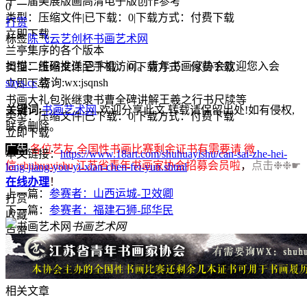
十二届美展版画高清电子版创作参考
0
类型：压缩文件
|
已下载：0
|
下载方式：付费下载
打赏
立即下载
标签
陈飞云
艺创杯
书画艺术网
兰亭集序的各个版本
扫描二维码推送至手机访问。青年书画家协会欢迎您入会
类型：压缩文件
|
已下载：0
|
下载方式：付费下载
shys.cc
,咨询:wx:jsqnsh
立即下载
书画大礼包张继隶书曹全碑讲解王羲之行书尺牍等
关键词:
书画艺术网
,欢迎分享此文,转载请保留出处!
如有侵权,
类型：压缩文件
|
已下载：0
|
下载方式：付费下载
联系删除。
立即下载
广告
各位艺友,全国性书画比赛剩余证书有需要请 微
本文链接：
https://www.18art.com/shuhuayishu/can-sai-zhe-hei-
信:shuhuayishu 江苏省青年书画家协会招募会员啦
，
点击❉❉☛
long-jiang-you-yi-xian-chen-fei-yun.shtml
在线办理
！
上一篇：
参赛者：山西运城-卫效卿
打赏
下一篇：
参赛者：福建石狮-邱华民
收藏
书画艺术网
点赞
相关文章