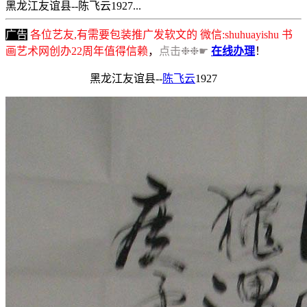
黑龙江友谊县--陈飞云1927...
广告
各位艺友,有需要包装推广发软文的 微信:shuhuayishu 书
画艺术网创办22周年值得信赖
，
点击❉❉☛
在线办理
！
黑龙江友谊县--
陈飞云
1927