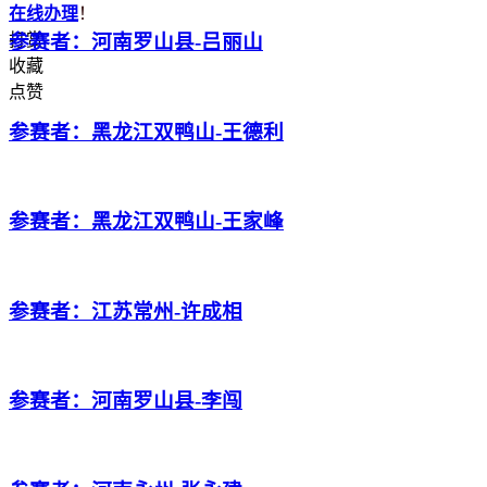
在线办理
！
打赏
参赛者：河南罗山县-吕丽山
收藏
点赞
参赛者：黑龙江双鸭山-王德利
参赛者：黑龙江双鸭山-王家峰
参赛者：江苏常州-许成相
参赛者：河南罗山县-李闯