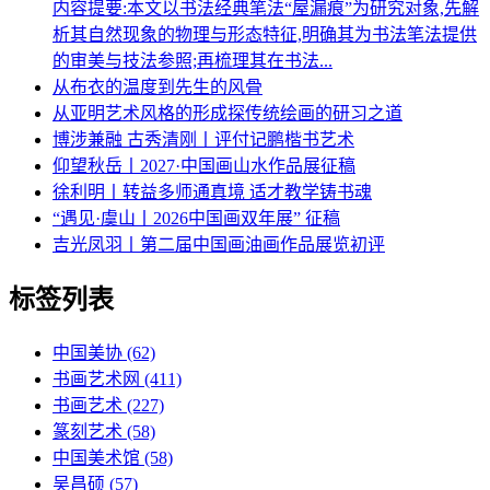
内容提要:本文以书法经典笔法“屋漏痕”为研究对象,先解
析其自然现象的物理与形态特征,明确其为书法笔法提供
的审美与技法参照;再梳理其在书法...
从布衣的温度到先生的风骨
从亚明艺术风格的形成探传统绘画的研习之道
博涉兼融 古秀清刚丨评付记鹏楷书艺术
仰望秋岳丨2027·中国画山水作品展征稿
徐利明丨转益多师通真境 适才教学铸书魂
“遇见·虞山丨2026中国画双年展” 征稿
吉光凤羽丨第二届中国画油画作品展览初评
标签列表
中国美协
(62)
书画艺术网
(411)
书画艺术
(227)
篆刻艺术
(58)
中国美术馆
(58)
吴昌硕
(57)