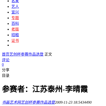
名家
艺人
宜兴
专题
百科
老版
招租
证书
首页
艺创杯参赛作品选登
正文
评论
0
分享
目录
参赛者：江苏泰州-李晴霞
书画艺术网
艺创杯参赛作品选登
2009-11-23 18:54
3449
0