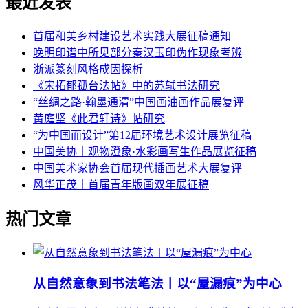
最近发表
首届和美乡村建设艺术实践大展征稿通知
晚明印谱中所见部分秦汉玉印伪作现象考辨
浙派篆刻风格成因探析
《宋拓郁孤台法帖》中的苏轼书法研究
“丝绸之路·翰墨通渭”中国画油画作品展复评
黄庭坚《此君轩诗》帖研究
“为中国而设计”第12届环境艺术设计展览征稿
中国美协丨观物澄象·水彩画写生作品展览征稿
中国美术家协会首届现代插画艺术大展复评
风华正茂丨首届青年版画双年展征稿
热门文章
从自然意象到书法笔法丨以“屋漏痕”为中心