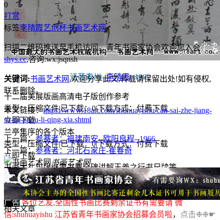
0
打赏
标签
李晴霞
艺创杯
书画艺术网
扫描二维码推送至手机访问。青年书画家协会欢迎您入会
shys.cc
,咨询:wx:jsqnsh
江苏泰州--
李晴霞
--1962
关键词:
书画艺术网
,欢迎分享此文,转载请保留出处!
如有侵权,
联系删除。
十二届美展版画高清电子版创作参考
类型：压缩文件
|
已下载：0
|
下载方式：付费下载
本文链接：
https://www.18art.com/shuhuayishu/can-sai-zhe-jiang-
su-tai-zhou-li-qing-xia.shtml
立即下载
兰亭集序的各个版本
上一篇：
参赛者：福建南安--欧阳良程--1966
类型：压缩文件
|
已下载：0
|
下载方式：付费下载
下一篇：
参赛者：河北石家庄-崔春奇
立即下载
书画艺术网
书画大礼包张继隶书曹全碑讲解王羲之行书尺牍等
类型：压缩文件
|
已下载：0
|
下载方式：付费下载
立即下载
广告
各位艺友,全国性书画比赛剩余证书有需要请 微
相关文章
信:shuhuayishu 江苏省青年书画家协会招募会员啦
，
点击❉❉☛