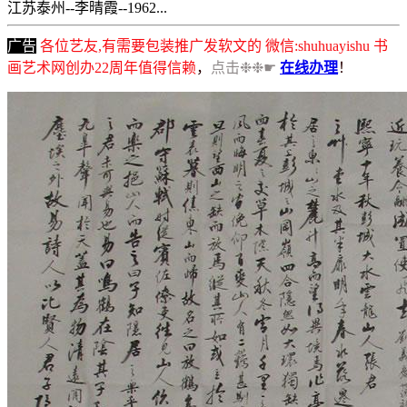
江苏泰州--李晴霞--1962...
广告
各位艺友,有需要包装推广发软文的 微信:shuhuayishu 书
画艺术网创办22周年值得信赖
，
点击❉❉☛
在线办理
！