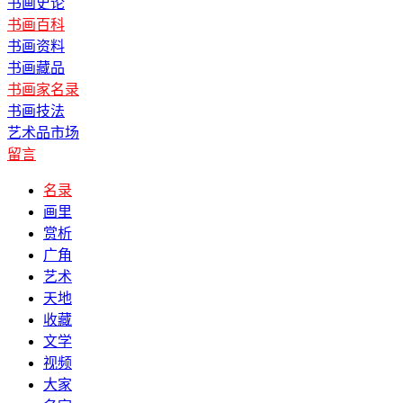
书画史论
书画百科
书画资料
书画藏品
书画家名录
书画技法
艺术品市场
留言
名录
画里
赏析
广角
艺术
天地
收藏
文学
视频
大家