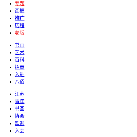
专题
画框
推广
历程
老版
书画
艺术
百科
招商
入驻
八佰
江苏
青年
书画
协会
欢迎
入会