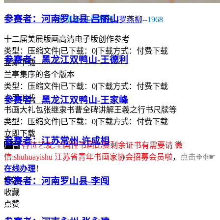
参赛者：河南罗山县-吕丽山
参赛者:江西都昌--
罗燕柳
--1968
十二届美展版画高清电子版创作参考
类型：压缩文件
|
已下载：0
|
下载方式：付费下载
参赛者：黑龙江双鸭山-王德利
立即下载
兰亭集序的各个版本
类型：压缩文件
|
已下载：0
|
下载方式：付费下载
立即下载
参赛者：黑龙江双鸭山-王家峰
书画大礼包张继隶书曹全碑讲解王羲之行书尺牍等
类型：压缩文件
|
已下载：0
|
下载方式：付费下载
立即下载
参赛者：江苏常州-许成相
广告
各位艺友,全国性书画比赛剩余证书有需要请 微
信:shuhuayishu 江苏省青年书画家协会招募会员啦
，
点击❉❉☛
在线办理
！
参赛者：河南罗山县-李闯
打赏
收藏
点赞