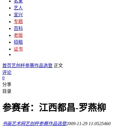
名家
艺人
宜兴
专题
百科
老版
招租
证书
首页
艺创杯参赛作品选登
正文
评论
0
分享
目录
参赛者：江西都昌-罗燕柳
书画艺术网
艺创杯参赛作品选登
2009-11-29 11:05
2546
0