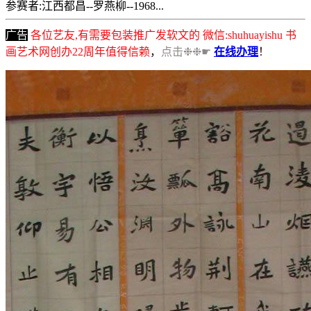
参赛者:江西都昌--罗燕柳--1968...
广告
各位艺友,有需要包装推广发软文的 微信:shuhuayishu 书
画艺术网创办22周年值得信赖
，
点击❉❉☛
在线办理
！