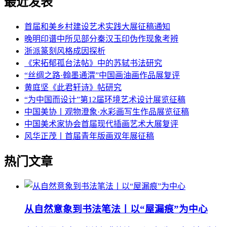
最近发表
首届和美乡村建设艺术实践大展征稿通知
晚明印谱中所见部分秦汉玉印伪作现象考辨
浙派篆刻风格成因探析
《宋拓郁孤台法帖》中的苏轼书法研究
“丝绸之路·翰墨通渭”中国画油画作品展复评
黄庭坚《此君轩诗》帖研究
“为中国而设计”第12届环境艺术设计展览征稿
中国美协丨观物澄象·水彩画写生作品展览征稿
中国美术家协会首届现代插画艺术大展复评
风华正茂丨首届青年版画双年展征稿
热门文章
从自然意象到书法笔法丨以“屋漏痕”为中心