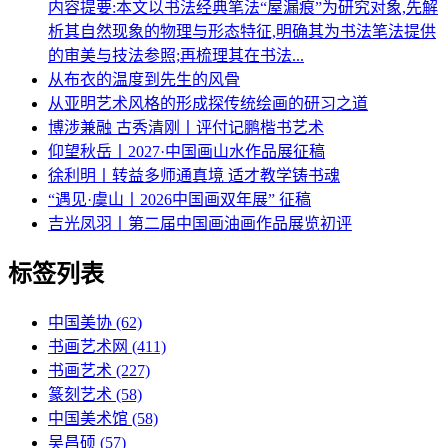
内容提要:本文以书法经典笔法“屋漏痕”为研究对象,先解
析其自然现象的物理与形态特征,明确其为书法笔法提供
的审美与技法参照;再梳理其在书法...
从布衣的温度到先生的风骨
从亚明艺术风格的形成探传统绘画的研习之道
博涉兼融 古秀清刚丨评付记鹏楷书艺术
仰望秋岳丨2027·中国画山水作品展征稿
徐利明丨转益多师通真境 适才教学铸书魂
“遇见·虞山丨2026中国画双年展” 征稿
吉光凤羽丨第二届中国画油画作品展览初评
标签列表
中国美协
(62)
书画艺术网
(411)
书画艺术
(227)
篆刻艺术
(58)
中国美术馆
(58)
吴昌硕
(57)