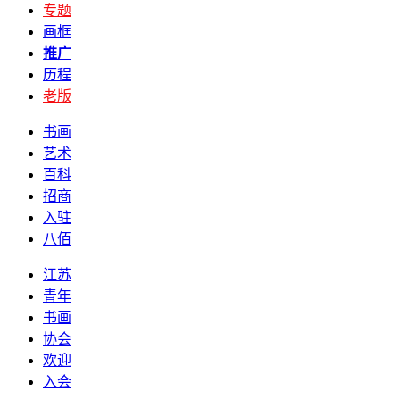
专题
画框
推广
历程
老版
书画
艺术
百科
招商
入驻
八佰
江苏
青年
书画
协会
欢迎
入会