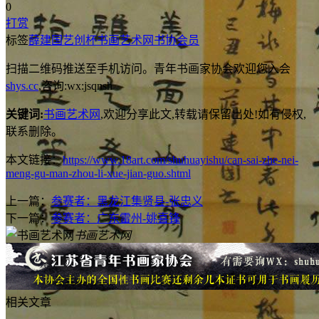
0
打赏
标签
薛建国
艺创杯
书画艺术网
书协会员
扫描二维码推送至手机访问。青年书画家协会欢迎您入会
shys.cc
,咨询:wx:jsqnsh
关键词:
书画艺术网
,欢迎分享此文,转载请保留出处!
如有侵权,
联系删除。
本文链接：
https://www.18art.com/shuhuayishu/can-sai-zhe-nei-
meng-gu-man-zhou-li-xue-jian-guo.shtml
上一篇：
参赛者：黑龙江集贤县-张忠义
下一篇：
参赛者：广东雷州-姚喜锋
书画艺术网
相关文章