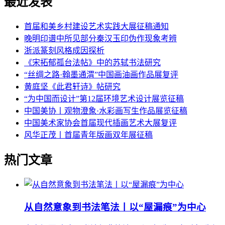
最近发表
首届和美乡村建设艺术实践大展征稿通知
晚明印谱中所见部分秦汉玉印伪作现象考辨
浙派篆刻风格成因探析
《宋拓郁孤台法帖》中的苏轼书法研究
“丝绸之路·翰墨通渭”中国画油画作品展复评
黄庭坚《此君轩诗》帖研究
“为中国而设计”第12届环境艺术设计展览征稿
中国美协丨观物澄象·水彩画写生作品展览征稿
中国美术家协会首届现代插画艺术大展复评
风华正茂丨首届青年版画双年展征稿
热门文章
从自然意象到书法笔法丨以“屋漏痕”为中心