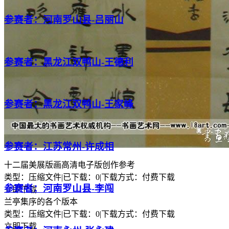
参赛者：河南罗山县-吕丽山
参赛者：黑龙江双鸭山-王德利
参赛者：黑龙江双鸭山-王家峰
参赛者：江苏常州-许成相
十二届美展版画高清电子版创作参考
类型：压缩文件
|
已下载：0
|
下载方式：付费下载
参赛者：河南罗山县-李闯
立即下载
兰亭集序的各个版本
类型：压缩文件
|
已下载：0
|
下载方式：付费下载
立即下载