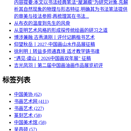
内容提要:本文以书法经典笔法“屋漏痕”为研究对象,先解
析其自然现象的物理与形态特征,明确其为书法笔法提供
的审美与技法参照;再梳理其在书法...
从布衣的温度到先生的风骨
从亚明艺术风格的形成探传统绘画的研习之道
博涉兼融 古秀清刚丨评付记鹏楷书艺术
仰望秋岳丨2027·中国画山水作品展征稿
徐利明丨转益多师通真境 适才教学铸书魂
“遇见·虞山丨2026中国画双年展” 征稿
吉光凤羽丨第二届中国画油画作品展览初评
标签列表
中国美协
(62)
书画艺术网
(411)
书画艺术
(227)
篆刻艺术
(58)
中国美术馆
(58)
吴昌硕
(57)