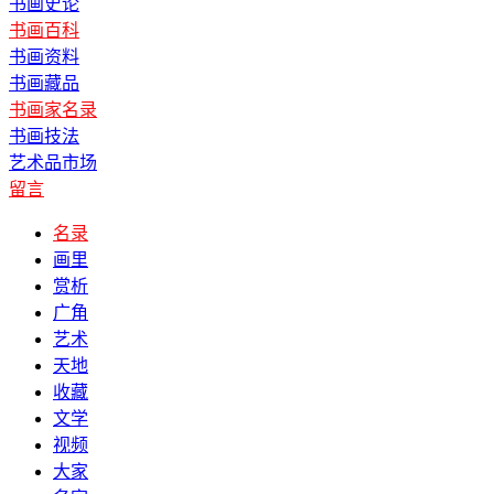
书画史论
书画百科
书画资料
书画藏品
书画家名录
书画技法
艺术品市场
留言
名录
画里
赏析
广角
艺术
天地
收藏
文学
视频
大家