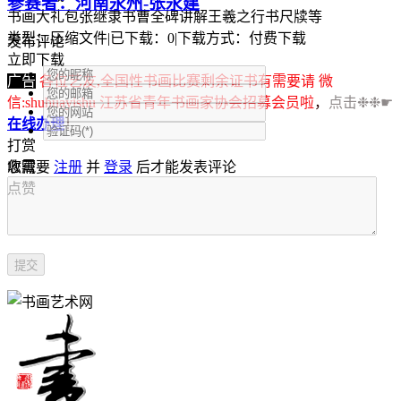
参赛者：河南永州-张永建
书画大礼包张继隶书曹全碑讲解王羲之行书尺牍等
类型：压缩文件
|
已下载：0
|
下载方式：付费下载
发布评论
立即下载
广告
各位艺友,全国性书画比赛剩余证书有需要请 微
信:shuhuayishu 江苏省青年书画家协会招募会员啦
，
点击❉❉☛
在线办理
！
打赏
收藏
您需要
注册
并
登录
后才能发表评论
点赞