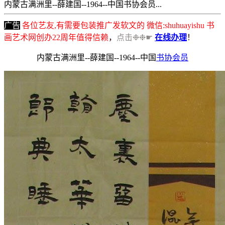
内蒙古满洲里--薛建国--1964--中国书协会员...
广告
各位艺友,有需要包装推广发软文的 微信:shuhuayishu 书
画艺术网创办22周年值得信赖
，
点击❉❉☛
在线办理
！
内蒙古满洲里--薛建国--1964--中国
书协会员