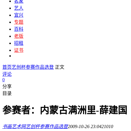
名家
艺人
宜兴
专题
百科
老版
招租
证书
首页
艺创杯参赛作品选登
正文
评论
0
分享
目录
参赛者：内蒙古满洲里-薛建国
书画艺术网
艺创杯参赛作品选登
2009-10-26 23:04
2101
0