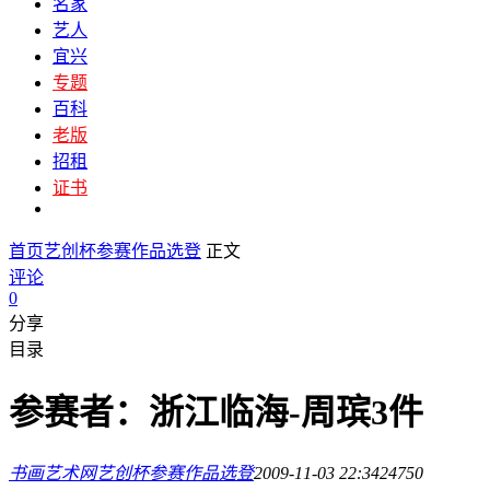
名家
艺人
宜兴
专题
百科
老版
招租
证书
首页
艺创杯参赛作品选登
正文
评论
0
分享
目录
参赛者：浙江临海-周瑸3件
书画艺术网
艺创杯参赛作品选登
2009-11-03 22:34
2475
0