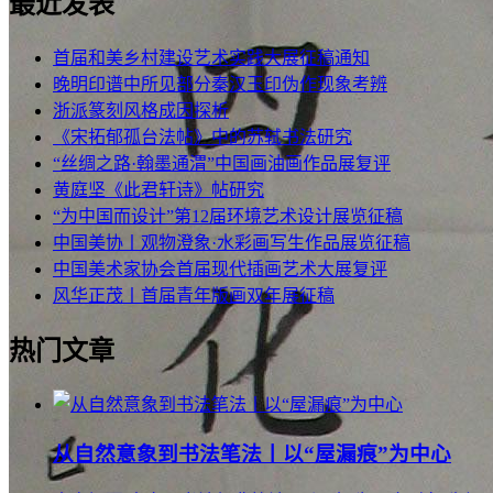
最近发表
首届和美乡村建设艺术实践大展征稿通知
晚明印谱中所见部分秦汉玉印伪作现象考辨
浙派篆刻风格成因探析
《宋拓郁孤台法帖》中的苏轼书法研究
“丝绸之路·翰墨通渭”中国画油画作品展复评
黄庭坚《此君轩诗》帖研究
“为中国而设计”第12届环境艺术设计展览征稿
中国美协丨观物澄象·水彩画写生作品展览征稿
中国美术家协会首届现代插画艺术大展复评
风华正茂丨首届青年版画双年展征稿
热门文章
从自然意象到书法笔法丨以“屋漏痕”为中心