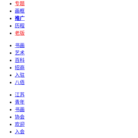
专题
画框
推广
历程
老版
书画
艺术
百科
招商
入驻
八佰
江苏
青年
书画
协会
欢迎
入会