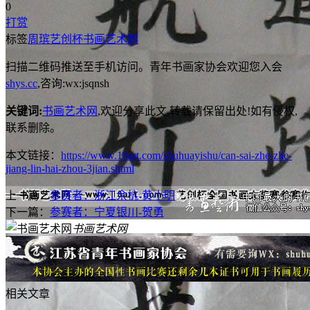
0
打赏
标签
周瑸
艺创杯
书画艺术网
扫描二维码推送至手机访问。青年书画家协会欢迎您入会
shys.cc
,咨询:wx:jsqnsh
关键词:
书画艺术网
,欢迎分享此文,转载请保留出处!
如有侵权,
联系删除。
本文链接：
https://www.18art.com/shuhuayishu/can-sai-zhe-zhe-
jiang-lin-hai-zhou-3jian.shtml
上一篇：
参赛者：浙江余杭-黄小明
下一篇：
参赛者：宁夏银川-贺勇
书画艺术网
相关文章