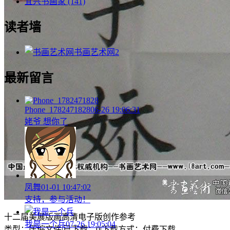
宜兴书画家
(141)
读者墙
书画艺术网
2
最新留言
Phone_1782471828
06-26 19:06:31
姥爷 想你了
凤舞
01-01 10:47:02
支持，参与活动！
十二届美展版画高清电子版创作参考
我是一个兵
07-26 19:05:04
类型：压缩文件
|
已下载：0
|
下载方式：付费下载