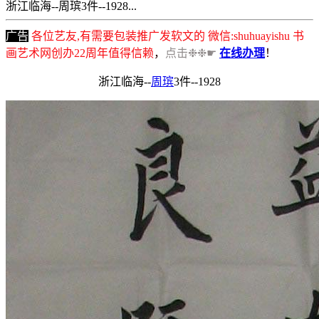
浙江临海--周瑸3件--1928...
广告
各位艺友,有需要包装推广发软文的 微信:shuhuayishu 书
画艺术网创办22周年值得信赖
，
点击❉❉☛
在线办理
！
浙江临海--
周瑸
3件--1928