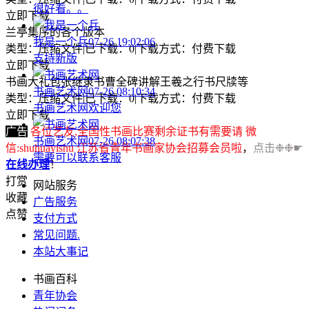
很好看。。
立即下载
兰亭集序的各个版本
我是一个兵
07-26 19:02:06
类型：压缩文件
|
已下载：0
|
下载方式：付费下载
支持新版
立即下载
书画大礼包张继隶书曹全碑讲解王羲之行书尺牍等
书画艺术网
07-26 08:10:34
类型：压缩文件
|
已下载：0
|
下载方式：付费下载
书画艺术网欢迎您
立即下载
广告
各位艺友,全国性书画比赛剩余证书有需要请 微
书画艺术网
07-26 08:07:38
信:shuhuayishu 江苏省青年书画家协会招募会员啦
，
点击❉❉☛
需要可以联系客服
在线办理
！
打赏
网站服务
收藏
广告服务
点赞
支付方式
常见问题
.
本站大事记
书画百科
青年协会