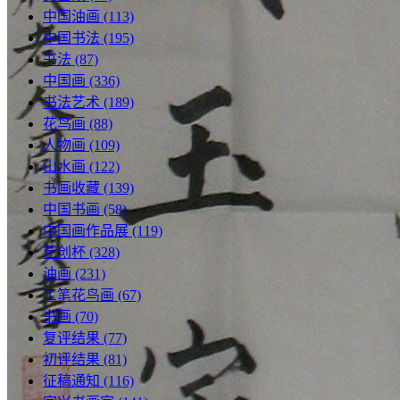
中国油画
(113)
中国书法
(195)
书法
(87)
中国画
(336)
书法艺术
(189)
花鸟画
(88)
人物画
(109)
山水画
(122)
书画收藏
(139)
中国书画
(58)
中国画作品展
(119)
艺创杯
(328)
油画
(231)
工笔花鸟画
(67)
书画
(70)
复评结果
(77)
初评结果
(81)
征稿通知
(116)