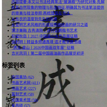
内容提要:本文以书法经典笔法“屋漏痕”为研究对象,先解
析其自然现象的物理与形态特征,明确其为书法笔法提供
的审美与技法参照;再梳理其在书法...
从布衣的温度到先生的风骨
从亚明艺术风格的形成探传统绘画的研习之道
博涉兼融 古秀清刚丨评付记鹏楷书艺术
仰望秋岳丨2027·中国画山水作品展征稿
徐利明丨转益多师通真境 适才教学铸书魂
“遇见·虞山丨2026中国画双年展” 征稿
吉光凤羽丨第二届中国画油画作品展览初评
标签列表
中国美协
(62)
书画艺术网
(411)
书画艺术
(227)
篆刻艺术
(58)
中国美术馆
(58)
吴昌硕
(57)