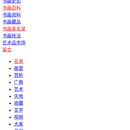
书画史论
书画百科
书画资料
书画藏品
书画家名录
书画技法
艺术品市场
留言
名录
画里
赏析
广角
艺术
天地
收藏
文学
视频
大家