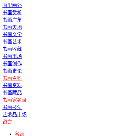
画里画外
书画赏析
书画广角
书画天地
书画文学
书画艺术
书画收藏
书画市场
书画创作
书画史论
书画百科
书画资料
书画藏品
书画家名录
书画技法
艺术品市场
留言
名录