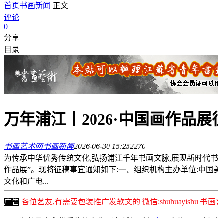
首页
书画新闻
正文
评论
0
分享
目录
万年浦江丨2026·中国画作品展
书画艺术网
书画新闻
2026-06-30 15:25
227
0
为传承中华优秀传统文化,弘扬浦江千年书画文脉,展现新时代书
作品展”。现将征稿事宜通知如下:一、组织机构主办单位:中
文化和广电...
广告
各位艺友,有需要包装推广发软文的 微信:shuhuayishu 