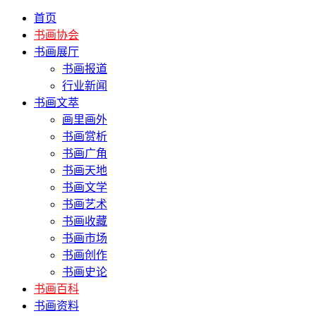
首页
书画协会
书画展厅
书画报道
行业新闻
书画文萃
画里画外
书画赏析
书画广角
书画天地
书画文学
书画艺术
书画收藏
书画市场
书画创作
书画史论
书画百科
书画资料