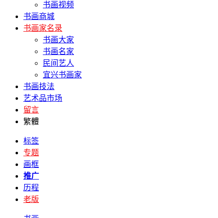
书画视频
书画商城
书画家名录
书画大家
书画名家
民间艺人
宜兴书画家
书画技法
艺术品市场
留言
繁體
标签
专题
画框
推广
历程
老版