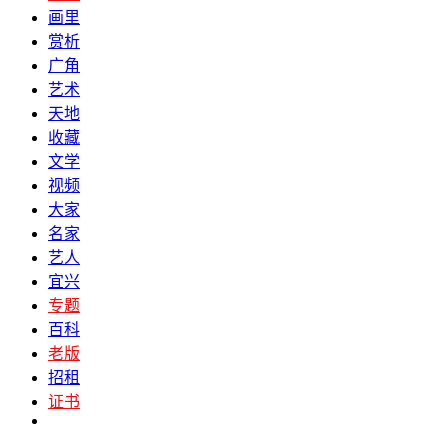
画里
赏析
广角
艺术
天地
收藏
文学
视频
大家
名家
艺人
宜兴
专题
百科
老版
招租
证书