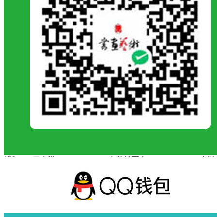
125
杨卫华
泊位未满
浙江
126
杨晓玲
沂蒙二姐
山东
127
叶倩
点亮“东方彗星”
湖北
128
尹智欣 陈大祥
胜利之援
辽宁
先生向北:中国理论化学奠
129
于博
吉林
基人唐敖庆
130
于泉滢
小英雄雨来
安徽
131
于绍宸
芦笙奔马节
辽宁
132
俞海天
西南联大
浙江