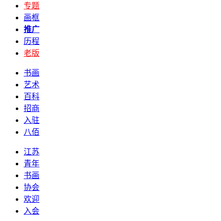
专题
画框
推广
历程
老版
书画
艺术
百科
招商
入驻
八佰
江苏
青年
书画
协会
欢迎
入会