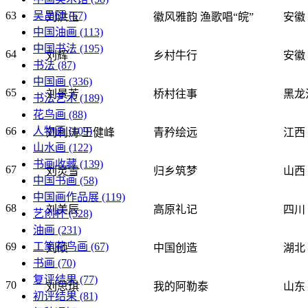
吴昌硕
(57)
63
刘洪玉
徽风雅韵 渔歌唱“皖”
安徽
中国油画
(113)
中国书法
(195)
64
刘辉
乡村牛行
安徽
书法
(87)
中国画
(336)
65
刘景芳
桥村往事
黑龙
书法艺术
(189)
花鸟画
(88)
人物画
(109)
66
刘利涛 王健峰
青矜绘远
江西
山水画
(122)
书画收藏
(139)
67
刘灵雪
归乡筑梦
山西
中国书画
(58)
中国画作品展
(119)
68
刘美辰
高原礼记
四川
艺创杯
(328)
油画
(231)
工笔花鸟画
(67)
69
刘硕
中国创造
湖北
书画
(70)
复评结果
(77)
70
刘思琪
我的阿勒泰
山东
初评结果
(81)