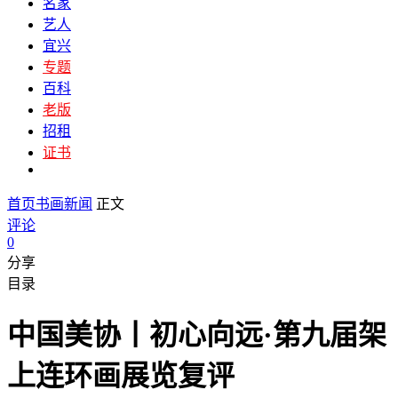
名家
艺人
宜兴
专题
百科
老版
招租
证书
首页
书画新闻
正文
评论
0
分享
目录
中国美协丨初心向远·第九届架
上连环画展览复评