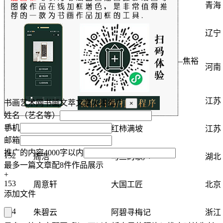
147
赵佳洁
那只猫去哪儿了
青海
148
赵天宇
额尔古纳河右岸
辽宁
县委书记的榜样——焦裕
149
郑浩
河南
禄
150
郑意
奶奶与机器人
江苏
书画艺术网书画文萃文章火爆推广
×
姓名（艺名等）
151
手机
周国南
红柿满坡
江苏
邮箱
推广的内容4000字以内
152
周浩
马兰的歌声
湖北
最多一篇文章配8件作品展示
+
153
周意轩
大国工匠
北京
添加文件
154
朱碧云
阿碧寻梅记
浙江