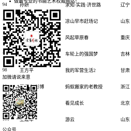
做最专业的书画艺术权威网站！
94
孙妍
求知·实践·济世路
辽宁
95
孙永利
凉山早市赶场记
山东
96
唐愚程
风起草原春
重庆
97
王大壮
车轮上的强国梦
吉林
98
王方平
我的军营生活2
甘肃
加微请说来意
99
王恒立 彭博
蚂蚁搬家的老教授
浙江
100
王洪兴
看见成长
北京
101
王建军
游云
山东
公众号