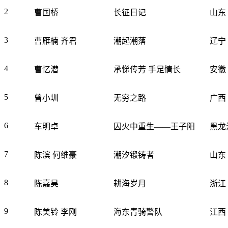
2
曹国桥
长征日记
山东
3
曹雁楠 齐君
潮起潮落
辽宁
4
曹忆潜
承悌传芳 手足情长
安徽
5
曾小圳
无穷之路
广西
6
车明卓
囚火中重生——王子阳
黑龙
7
陈滨 何维豪
潮汐锻铸者
山东
8
陈嘉昊
耕海岁月
浙江
9
陈美铃 李刚
海东青骑警队
江西