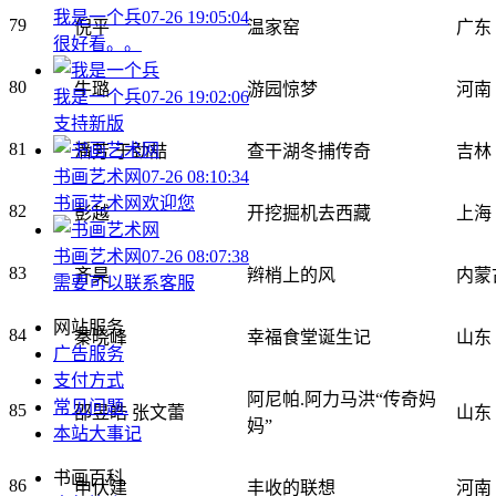
我是一个兵
07-26 19:05:04
79
倪平
温家窑
广东
很好看。。
80
牛璐
游园惊梦
河南
我是一个兵
07-26 19:02:06
支持新版
81
潘芳 于劲喆
查干湖冬捕传奇
吉林
书画艺术网
07-26 08:10:34
书画艺术网欢迎您
82
彭越
开挖掘机去西藏
上海
书画艺术网
07-26 08:07:38
83
齐昊
辫梢上的风
内蒙
需要可以联系客服
网站服务
84
秦晓峰
幸福食堂诞生记
山东
广告服务
支付方式
阿尼帕.阿力马洪“传奇妈
常见问题
.
85
邵昱皓 张文蕾
山东
妈”
本站大事记
书画百科
86
申伏建
丰收的联想
河南