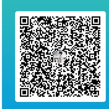
133
元馨
天河壮歌一红旗渠
河南
134
袁慧华
茶园
湖北
鲁艺窑火:冼星海《黄河大
135
臧美莹 胡宏鑫
辽宁
合唱》创作记
136
张朝翥
雄师少女
广东
最后的渔猎部落——查干
137
张嘉博
广东
湖冬捕
138
张妙丹
外婆的刨冰
浙江
139
张群
铁骨英魂杨靖宇
吉林