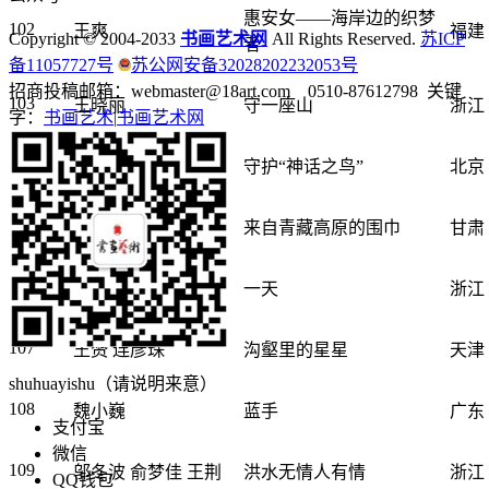
惠安女——海岸边的织梦
102
王爽
福建
Copyright © 2004-2033
书画艺术网
All Rights Reserved.
苏ICP
者
备11057727号
苏公网安备32028202232053号
招商投稿邮箱：webmaster@18art.com 0510-87612798 关键
103
王晓丽
守一座山
浙江
字：
书画艺术|
书画艺术网
104
王晓赟 陈序
守护“神话之鸟”
北京
105
王欣 韩帅帅
来自青藏高原的围巾
甘肃
106
王一茜
一天
浙江
107
王赟 连彦珠
沟壑里的星星
天津
shuhuayishu（请说明来意）
108
魏小巍
蓝手
广东
支付宝
微信
109
邬冬波 俞梦佳 王荆
洪水无情人有情
浙江
QQ钱包