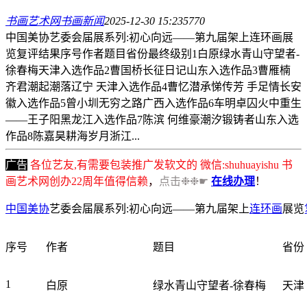
书画艺术网
书画新闻
2025-12-30 15:23
577
0
中国美协艺委会届展系列:初心向远——第九届架上连环画展
览复评结果序号作者题目省份最终级别1白原绿水青山守望者-
徐春梅天津入选作品2曹国桥长征日记山东入选作品3曹雁楠
齐君潮起潮落辽宁 天津入选作品4曹忆潜承悌传芳 手足情长安
徽入选作品5曾小圳无穷之路广西入选作品6车明卓囚火中重生
——王子阳黑龙江入选作品7陈滨 何维豪潮汐锻铸者山东入选
作品8陈嘉昊耕海岁月浙江...
广告
各位艺友,有需要包装推广发软文的 微信:shuhuayishu 书
画艺术网创办22周年值得信赖
，
点击❉❉☛
在线办理
！
中国美协
艺委会届展系列:初心向远——第九届架上
连环画
展览
序号
作者
题目
省份
1
白原
绿水青山守望者-徐春梅
天津