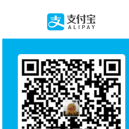
110
吴珂 彭苑
生生不息
河南
111
吴穷
寻星
天津
112
吴若愔 王少奇
情暖桑榆
湖北
铁血战旗:演马庄英雄连
113
夏广怡 张洪建
江苏
1944
114
夏克梁 陆盈睿
土楼捉贼记
浙江
115
夏立宁
老街
河北
与大地对话的人——杨拯
116
熊秀丽
新疆
陆