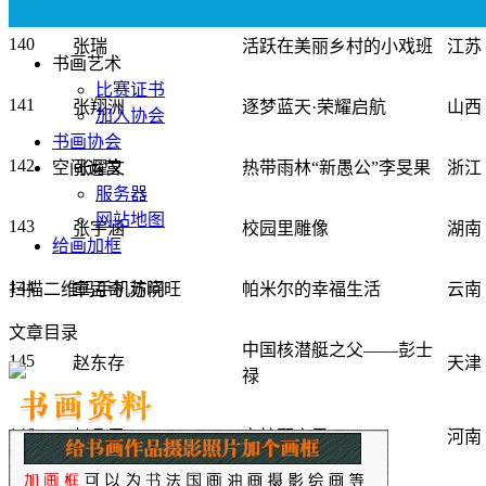
140
张瑞
活跃在美丽乡村的小戏班
江苏
书画艺术
比赛证书
141
张翔洲
逐梦蓝天·荣耀启航
山西
加入协会
书画协会
142
张耀文
热带雨林“新愚公”李旻果
浙江
空间运营
服务器
网站地图
143
张宇涵
校园里雕像
湖南
给画加框
144
章孟奇 苏晓旺
帕米尔的幸福生活
云南
扫描二维码手机访问
文章目录
中国核潜艇之父——彭士
145
赵东存
天津
禄
146
赵凡雷
守护野之灵
河南