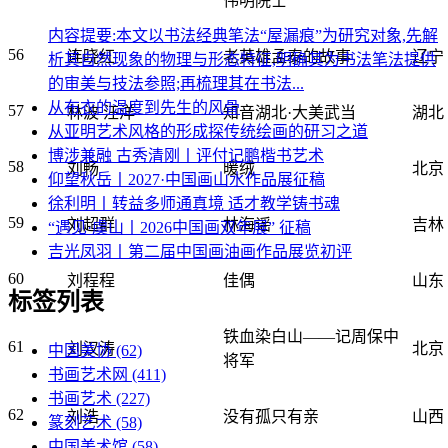
伟明院士
内容提要:本文以书法经典笔法“屋漏痕”为研究对象,先解
56
连晓红
老英雄孟泰的故事
辽宁
析其自然现象的物理与形态特征,明确其为书法笔法提供
的审美与技法参照;再梳理其在书法...
从布衣的温度到先生的风骨
57
林波 汪洋
知音湖北·大美武当
湖北
从亚明艺术风格的形成探传统绘画的研习之道
博涉兼融 古秀清刚丨评付记鹏楷书艺术
58
刘畅
暖绒
北京
仰望秋岳丨2027·中国画山水作品展征稿
徐利明丨转益多师通真境 适才教学铸书魂
59
刘超群
林海谣
吉林
“遇见·虞山丨2026中国画双年展” 征稿
吉光凤羽丨第二届中国画油画作品展览初评
60
刘程程
佳偶
山东
标签列表
铁血染白山——记周保中
61
刘汉涛
北京
中国美协
(62)
将军
书画艺术网
(411)
书画艺术
(227)
62
刘浩
没有孤只有亲
山西
篆刻艺术
(58)
中国美术馆
(58)