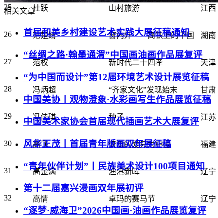
25
杜跃
山村旅游
江西
相关文章
首届和美乡村建设艺术实践大展征稿通知
26
范楚婧
窗内外——高铁上的中国
湖南
“丝绸之路·翰墨通渭”中国画油画作品展复评
27
范权
新时代二十四孝
天津
“为中国而设计”第12届环境艺术设计展览征稿
28
冯炳超
“齐家文化”发现始末
甘肃
中国美协丨观物澄象·水彩画写生作品展览征稿
29
冯佳琪
种子
江苏
中国美术家协会首届现代插画艺术大展复评
风华正茂丨首届青年版画双年展征稿
30
高飞
清澈的爱只为中国
福建
“青年伙伴计划”丨民族美术设计100项目通知
31
高金满
渔港新晖
辽宁
第十二届嘉兴漫画双年展初评
32
高情
卓玛的赛马节
辽宁
“逐梦·威海卫”2026中国画·油画作品展览复评