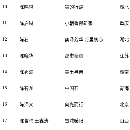
10
陈鸣鸣
猫的行踪
湖北
11
陈启琳
小朝鲁搬新家
重庆
12
陈石
鹤泽芳华 万里初心
湖北
13
陈晓华
都市新章
江苏
14
陈秀满
黄土寻亲
湖南
15
陈有龙
中国石
青海
16
陈泽文
向光而行
北京
17
陈哲玮 王鑫涛
雪域暖阳
山西