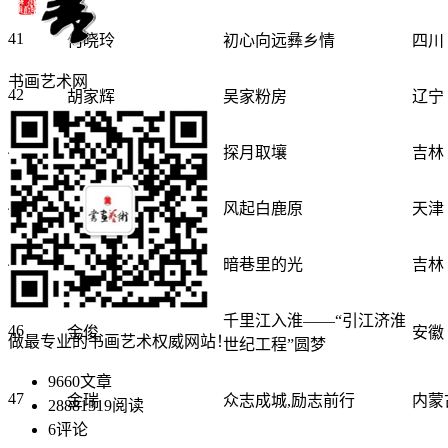
41
何晓玲
初心向远彝乡情
四川
书画艺术网
42
胡家辉
吴家粉房
辽宁
43
黄宇婷
探月取壤
吉林
44
霍书源
风起白鹿原
天津
45
贾润潭
暗巷里的光
吉林
千里江入淮——“引江济淮
46
金俊
安徽
做最专业的书画艺术权威网站！
世纪工程”圆梦
9660
文章
47
金瑞
众志成城,励志前行
内蒙
28881319
阅读
6
评论