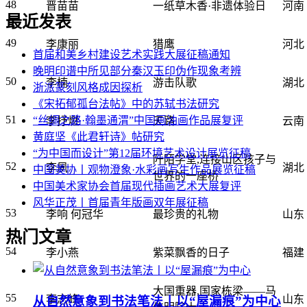
48
晋苗苗
一纸草木香·非遗体验日
河南
最近发表
49
李康丽
猎鹰
河北
首届和美乡村建设艺术实践大展征稿通知
晚明印谱中所见部分秦汉玉印伪作现象考辨
50
李楠
游击队歌
湖北
浙派篆刻风格成因探析
《宋拓郁孤台法帖》中的苏轼书法研究
51
“丝绸之路·翰墨通渭”中国画油画作品展复评
李抒燃
天路
云南
黄庭坚《此君轩诗》帖研究
“为中国而设计”第12届环境艺术设计展览征稿
阡陌学堂,连接山区孩子与
52
李夙
湖北
中国美协丨观物澄象·水彩画写生作品展览征稿
世界的一座桥
中国美术家协会首届现代插画艺术大展复评
风华正茂丨首届青年版画双年展征稿
53
李响 何冠华
最珍贵的礼物
山东
热门文章
54
李小燕
紫菜飘香的日子
福建
大国重器,国家栋梁——马
55
李志峰
山东
从自然意象到书法笔法丨以“屋漏痕”为中心