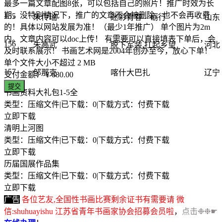
最多一篇文章配图8张，可以包括自己的照片！推广时效为长
期，没特别情况下，推广的文章不会被删除，也不会再收费
155
朱传瑞
迷彩青春—砺行
山东
的！具体以网站发展为准！（最少1年推广） 单个图片为2m
内。文章内容可以doc上传！ 有需要可以直接填表下单后，会
156
朱高武
脱下军装,扛起乡望
河北
及时联系展示！ 书画艺术网是2004年创办至今，放心下单！
单个文件大小不超过 2 MB
157
邹那克
喀什大巴扎
辽宁
支付金额：
¥ 680.00
提交
书画资料大礼包1-5全
类型：压缩文件
|
已下载：0
|
下载方式：付费下载
立即下载
清明上河图
类型：压缩文件
|
已下载：0
|
下载方式：付费下载
立即下载
历届国展作品集
类型：压缩文件
|
已下载：0
|
下载方式：付费下载
立即下载
广告
各位艺友,全国性书画比赛剩余证书有需要请 微
信:shuhuayishu 江苏省青年书画家协会招募会员啦
，
点击❉❉☛