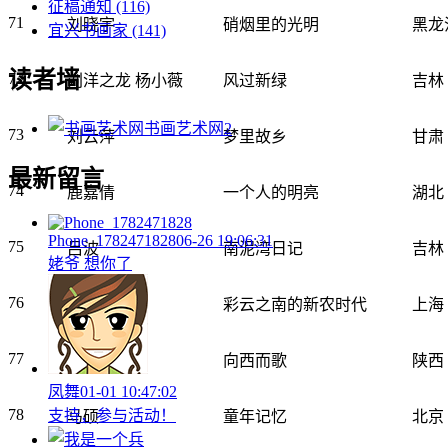
征稿通知
(116)
71
刘晓宇
硝烟里的光明
黑龙
宜兴书画家
(141)
读者墙
72
刘洋之龙 杨小薇
风过新绿
吉林
书画艺术网
2
73
刘云萍
梦里故乡
甘肃
最新留言
74
鹿嘉倩
一个人的明亮
湖北
Phone_1782471828
06-26 19:06:31
75
吕波
南泥湾日记
吉林
姥爷 想你了
76
吕梁
彩云之南的新农时代
上海
77
吕润东
向西而歌
陕西
凤舞
01-01 10:47:02
78
支持，参与活动！
马硕
童年记忆
北京