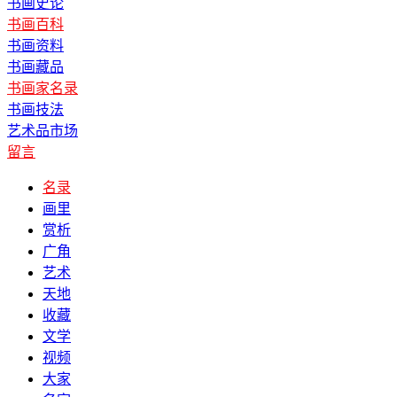
书画史论
书画百科
书画资料
书画藏品
书画家名录
书画技法
艺术品市场
留言
名录
画里
赏析
广角
艺术
天地
收藏
文学
视频
大家