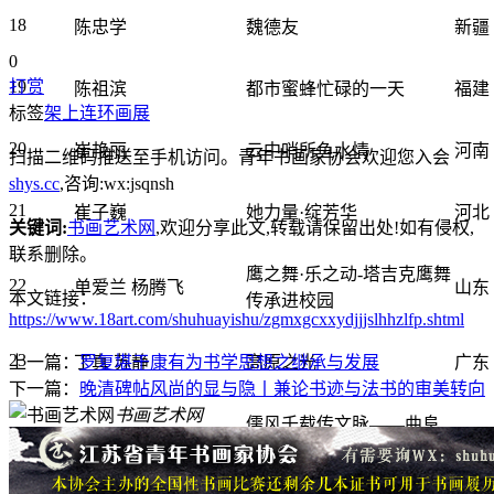
18
陈忠学
魏德友
新疆
0
19
打赏
陈祖滨
都市蜜蜂忙碌的一天
福建
标签
架上连环画展
20
崔艳丽
云中哨所鱼水情
河南
扫描二维码推送至手机访问。青年书画家协会欢迎您入会
shys.cc
,咨询:wx:jsqnsh
21
崔子巍
她力量·绽芳华
河北
关键词:
书画艺术网
,欢迎分享此文,转载请保留出处!
如有侵权,
联系删除。
鹰之舞·乐之动-塔吉克鹰舞
22
单爱兰 杨腾飞
山东
本文链接：
传承进校园
https://www.18art.com/shuhuayishu/zgmxgcxxydjjjslhhzlfp.shtml
23
上一篇：
丁真 苏静
罗复堪于康有为书学思想之继承与发展
高原之光
广东
下一篇：
晚清碑帖风尚的显与隐丨兼论书迹与法书的审美转向
书画艺术网
儒风千载传文脉——曲阜
24
杜萌
山东
三孔