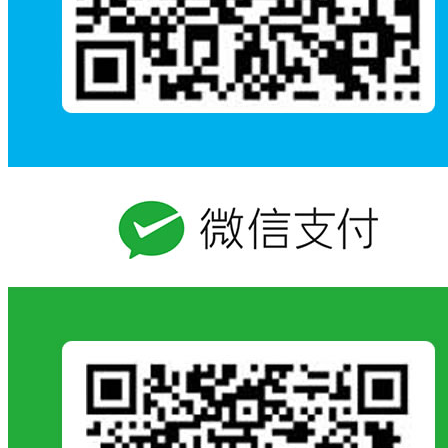
117
胥方睿 董瑀强
深山信使——王友顺
四川
118
徐佳莹
村里的T台秀
上海
119
徐坚良
背山
辽宁
120
徐英德 徐源生
杂技皇后——夏菊花
安徽
121
徐子超
鹰击长空
甘肃
122
杨博文 韩如意
不一样的风景
江西
123
杨国瑞
团团的新年奇遇
江苏
124
杨鹏
烈焰中的守护
湖北