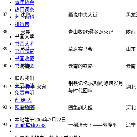
青年协会
热门词条
87
沈鹏
画说中央大街
黑龙
艺术百科
排行榜
88
宋昊
青山牧歌:彝乡烟火记
陕西
书画文萃
书画艺术
89
苏芬
草原赛马会
山东
书画欣赏
书画收藏
90
书画协会
苏捷
云南的铁路
云南
联系我们
钢铁记忆:武钢的峥嵘岁月
关于本站
91
孙佳童 宋宪
湖北
与时代回响
免责声明
创 始 人
92
网站地图
孙利新
圈集蒯大姐
河北
本站建于2004年7月22日
93
孙仁江
一稻济天下——袁隆平
辽宁
0510-87612798