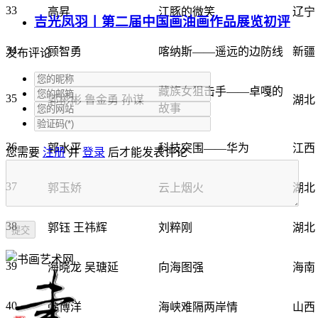
33
高昇
江豚的微笑
辽宁
吉光凤羽丨第二届中国画油画作品展览初评
34
顾智勇
喀纳斯——遥远的边防线
新疆
发布评论
藏族女狙击手——卓嘎的
35
郭彬彬 鲁金勇 孙谋
湖北
故事
36
郭水平
科技突围——华为
江西
您需要
注册
并
登录
后才能发表评论
37
郭玉娇
云上烟火
湖北
38
郭钰 王祎辉
刘粹刚
湖北
39
海晓龙 吴瑭延
向海图强
海南
40
韩博洋
海峡难隔两岸情
山西