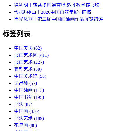
徐利明丨转益多师通真境 适才教学铸书魂
“遇见·虞山丨2026中国画双年展” 征稿
吉光凤羽丨第二届中国画油画作品展览初评
标签列表
中国美协
(62)
书画艺术网
(411)
书画艺术
(227)
篆刻艺术
(58)
中国美术馆
(58)
吴昌硕
(57)
中国油画
(113)
中国书法
(195)
书法
(87)
中国画
(336)
书法艺术
(189)
花鸟画
(88)