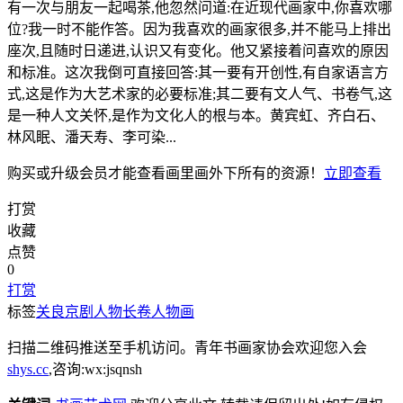
有一次与朋友一起喝茶,他忽然问道:在近现代画家中,你喜欢哪
位?我一时不能作答。因为我喜欢的画家很多,并不能马上排出
座次,且随时日递进,认识又有变化。他又紧接着问喜欢的原因
和标准。这次我倒可直接回答:其一要有开创性,有自家语言方
式,这是作为大艺术家的必要标准;其二要有文人气、书卷气,这
是一种人文关怀,是作为文化人的根与本。黄宾虹、齐白石、
林风眠、潘天寿、李可染...
购买或升级会员才能查看
画里画外
下所有的资源！
立即查看
打赏
收藏
点赞
0
打赏
标签
关良
京剧人物长卷
人物画
扫描二维码推送至手机访问。青年书画家协会欢迎您入会
shys.cc
,咨询:wx:jsqnsh