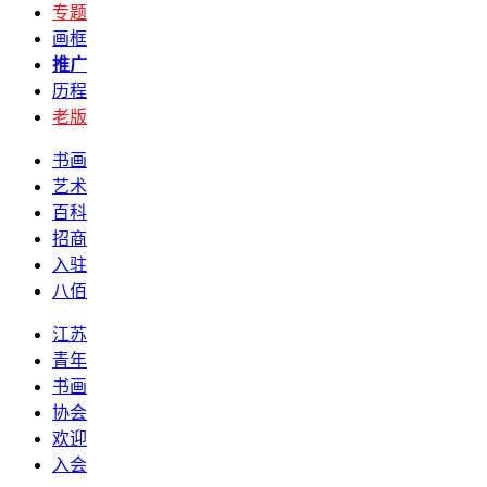
专题
画框
推广
历程
老版
书画
艺术
百科
招商
入驻
八佰
江苏
青年
书画
协会
欢迎
入会