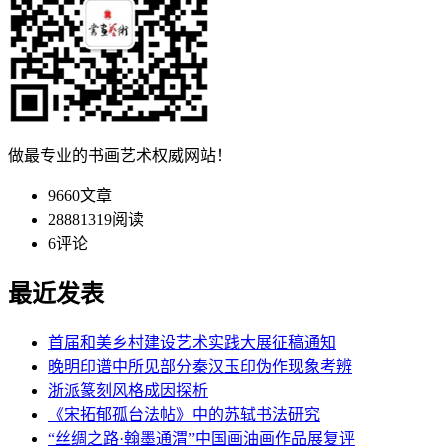
做最专业的书画艺术权威网站！
9660
文章
28881319
阅读
6
评论
最近发表
首届和美乡村建设艺术实践大展征稿通知
晚明印谱中所见部分秦汉玉印伪作现象考辨
浙派篆刻风格成因探析
《宋拓郁孤台法帖》中的苏轼书法研究
“丝绸之路·翰墨通渭”中国画油画作品展复评