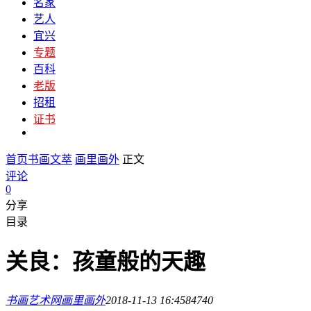
名家
艺人
宜兴
专题
百科
老版
招租
证书
首页
书画文萃
画里画外
正文
评论
0
分享
目录
关良：孩童般的天趣
书画艺术网
画里画外
2018-11-13 16:45
8474
0