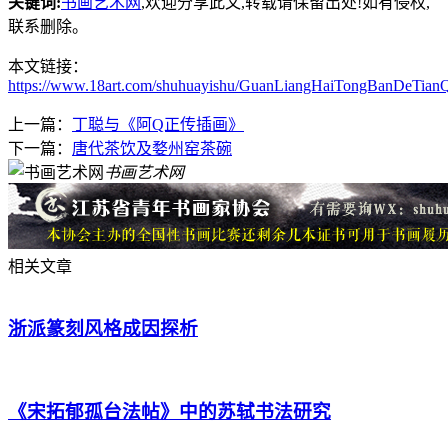
关键词:
书画艺术网
,欢迎分享此文,转载请保留出处!
如有侵权,
联系删除。
本文链接：
https://www.18art.com/shuhuayishu/GuanLiangHaiTongBanDeTianQ
上一篇：
丁聪与《阿Q正传插画》
下一篇：
唐代茶饮及婺州窑茶碗
书画艺术网
相关文章
浙派篆刻风格成因探析
《宋拓郁孤台法帖》中的苏轼书法研究