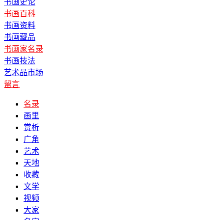
书画史论
书画百科
书画资料
书画藏品
书画家名录
书画技法
艺术品市场
留言
名录
画里
赏析
广角
艺术
天地
收藏
文学
视频
大家