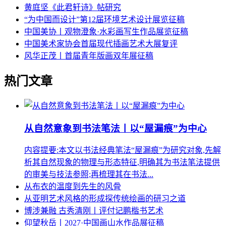
黄庭坚《此君轩诗》帖研究
“为中国而设计”第12届环境艺术设计展览征稿
中国美协丨观物澄象·水彩画写生作品展览征稿
中国美术家协会首届现代插画艺术大展复评
风华正茂丨首届青年版画双年展征稿
热门文章
从自然意象到书法笔法丨以“屋漏痕”为中心
内容提要:本文以书法经典笔法“屋漏痕”为研究对象,先解
析其自然现象的物理与形态特征,明确其为书法笔法提供
的审美与技法参照;再梳理其在书法...
从布衣的温度到先生的风骨
从亚明艺术风格的形成探传统绘画的研习之道
博涉兼融 古秀清刚丨评付记鹏楷书艺术
仰望秋岳丨2027·中国画山水作品展征稿