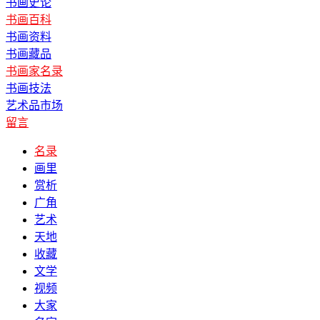
书画史论
书画百科
书画资料
书画藏品
书画家名录
书画技法
艺术品市场
留言
名录
画里
赏析
广角
艺术
天地
收藏
文学
视频
大家