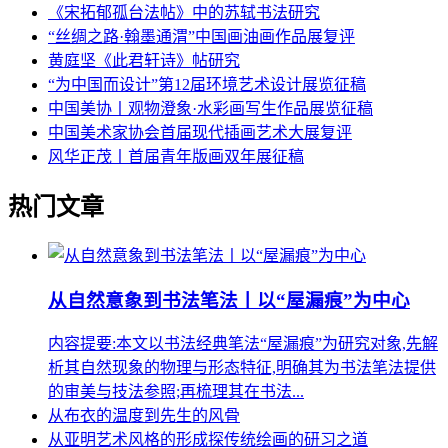
《宋拓郁孤台法帖》中的苏轼书法研究
“丝绸之路·翰墨通渭”中国画油画作品展复评
黄庭坚《此君轩诗》帖研究
“为中国而设计”第12届环境艺术设计展览征稿
中国美协丨观物澄象·水彩画写生作品展览征稿
中国美术家协会首届现代插画艺术大展复评
风华正茂丨首届青年版画双年展征稿
热门文章
从自然意象到书法笔法丨以“屋漏痕”为中心
内容提要:本文以书法经典笔法“屋漏痕”为研究对象,先解
析其自然现象的物理与形态特征,明确其为书法笔法提供
的审美与技法参照;再梳理其在书法...
从布衣的温度到先生的风骨
从亚明艺术风格的形成探传统绘画的研习之道