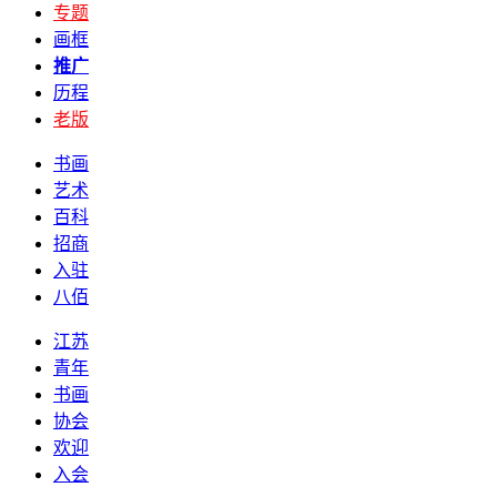
专题
画框
推广
历程
老版
书画
艺术
百科
招商
入驻
八佰
江苏
青年
书画
协会
欢迎
入会