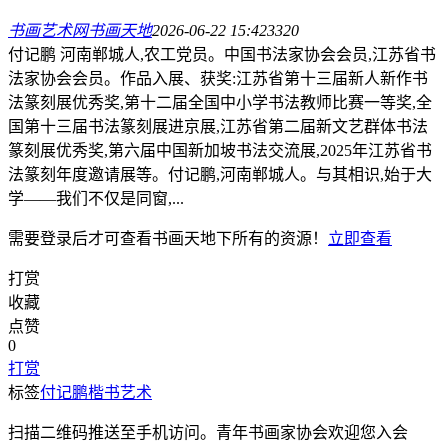
书画艺术网
书画天地
2026-06-22 15:42
332
0
付记鹏 河南郸城人,农工党员。中国书法家协会会员,江苏省书
法家协会会员。作品入展、获奖:江苏省第十三届新人新作书
法篆刻展优秀奖,第十二届全国中小学书法教师比赛一等奖,全
国第十三届书法篆刻展进京展,江苏省第二届新文艺群体书法
篆刻展优秀奖,第六届中国新加坡书法交流展,2025年江苏省书
法篆刻年度邀请展等。付记鹏,河南郸城人。与其相识,始于大
学——我们不仅是同窗,...
需要登录后才可查看
书画天地
下所有的资源！
立即查看
打赏
收藏
点赞
0
打赏
标签
付记鹏
楷书艺术
扫描二维码推送至手机访问。青年书画家协会欢迎您入会