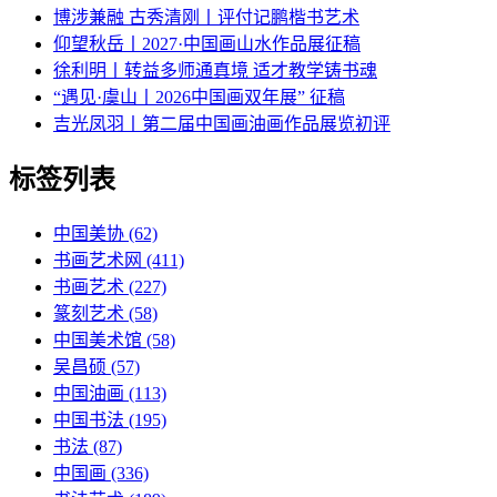
博涉兼融 古秀清刚丨评付记鹏楷书艺术
仰望秋岳丨2027·中国画山水作品展征稿
徐利明丨转益多师通真境 适才教学铸书魂
“遇见·虞山丨2026中国画双年展” 征稿
吉光凤羽丨第二届中国画油画作品展览初评
标签列表
中国美协
(62)
书画艺术网
(411)
书画艺术
(227)
篆刻艺术
(58)
中国美术馆
(58)
吴昌硕
(57)
中国油画
(113)
中国书法
(195)
书法
(87)
中国画
(336)