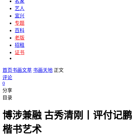
名家
艺人
宜兴
专题
百科
老版
招租
证书
首页
书画文萃
书画天地
正文
评论
0
分享
目录
博涉兼融 古秀清刚丨评付记鹏
楷书艺术