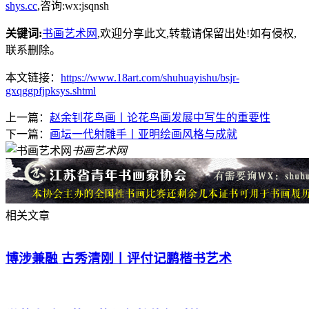
shys.cc
,咨询:wx:jsqnsh
关键词:
书画艺术网
,欢迎分享此文,转载请保留出处!
如有侵权,
联系删除。
本文链接：
https://www.18art.com/shuhuayishu/bsjr-
gxqggpfjpksys.shtml
上一篇：
赵余钊花鸟画丨论花鸟画发展中写生的重要性
下一篇：
画坛一代射雕手丨亚明绘画风格与成就
书画艺术网
相关文章
博涉兼融 古秀清刚丨评付记鹏楷书艺术