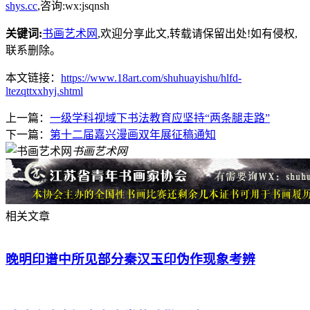
shys.cc
,咨询:wx:jsqnsh
关键词:
书画艺术网
,欢迎分享此文,转载请保留出处!
如有侵权,
联系删除。
本文链接：
https://www.18art.com/shuhuayishu/hlfd-
ltezqttxxhyj.shtml
上一篇：
一级学科视域下书法教育应坚持“两条腿走路”
下一篇：
第十二届嘉兴漫画双年展征稿通知
书画艺术网
相关文章
晚明印谱中所见部分秦汉玉印伪作现象考辨