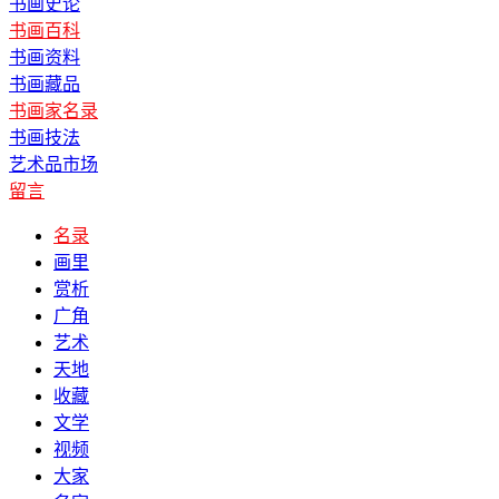
书画史论
书画百科
书画资料
书画藏品
书画家名录
书画技法
艺术品市场
留言
名录
画里
赏析
广角
艺术
天地
收藏
文学
视频
大家