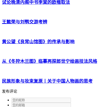
试论晚清内阁中书李棠的欧楷取法
王懿荣与刘鹗交游考辨
黄公望《良常山馆图》的传承与影响
从《冬狩木兰图》临摹再探郎世宁绘画技法风格
民族形象与妆束复原丨关于中国人物画的思考
发布评论