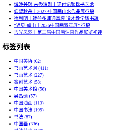
博涉兼融 古秀清刚丨评付记鹏楷书艺术
仰望秋岳丨2027·中国画山水作品展征稿
徐利明丨转益多师通真境 适才教学铸书魂
“遇见·虞山丨2026中国画双年展” 征稿
吉光凤羽丨第二届中国画油画作品展览初评
标签列表
中国美协
(62)
书画艺术网
(411)
书画艺术
(227)
篆刻艺术
(58)
中国美术馆
(58)
吴昌硕
(57)
中国油画
(113)
中国书法
(195)
书法
(87)
中国画
(336)