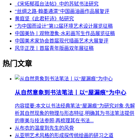
《宋拓郁孤台法帖》中的苏轼书法研究
“丝绸之路·翰墨通渭”中国画油画作品展复评
黄庭坚《此君轩诗》帖研究
“为中国而设计”第12届环境艺术设计展览征稿
中国美协丨观物澄象·水彩画写生作品展览征稿
中国美术家协会首届现代插画艺术大展复评
风华正茂丨首届青年版画双年展征稿
热门文章
从自然意象到书法笔法丨以“屋漏痕”为中心
内容提要:本文以书法经典笔法“屋漏痕”为研究对象,先解
析其自然现象的物理与形态特征,明确其为书法笔法提供
的审美与技法参照;再梳理其在书法...
从布衣的温度到先生的风骨
从亚明艺术风格的形成探传统绘画的研习之道