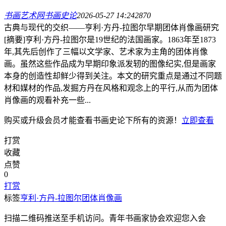
书画艺术网
书画史论
2026-05-27 14:24
287
0
古典与现代的交织——亨利·方丹-拉图尔早期团体肖像画研究
[摘要]亨利·方丹-拉图尔是19世纪的法国画家。1863年至1873
年,其先后创作了三幅以文学家、艺术家为主角的团体肖像
画。虽然这些作品成为早期印象派发轫的图像纪实,但是画家
本身的创造性却鲜少得到关注。本文的研究重点是通过不同题
材和媒材的作品,发掘方丹在风格和观念上的平行,从而为团体
肖像画的观看补充一些...
购买或升级会员才能查看
书画史论
下所有的资源！
立即查看
打赏
收藏
点赞
0
打赏
标签
亨利·方丹-拉图尔
团体肖像画
扫描二维码推送至手机访问。青年书画家协会欢迎您入会