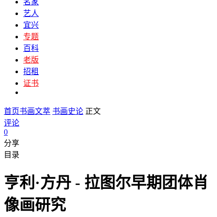
名家
艺人
宜兴
专题
百科
老版
招租
证书
首页
书画文萃
书画史论
正文
评论
0
分享
目录
亨利·方丹 - 拉图尔早期团体肖
像画研究