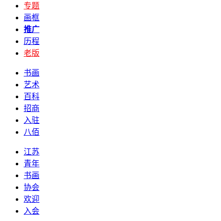
专题
画框
推广
历程
老版
书画
艺术
百科
招商
入驻
八佰
江苏
青年
书画
协会
欢迎
入会