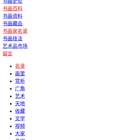
书画史论
书画百科
书画资料
书画藏品
书画家名录
书画技法
艺术品市场
留言
名录
画里
赏析
广角
艺术
天地
收藏
文学
视频
大家