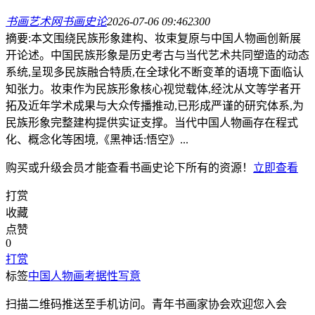
书画艺术网
书画史论
2026-07-06 09:46
230
0
摘要:本文围绕民族形象建构、妆束复原与中国人物画创新展
开论述。中国民族形象是历史考古与当代艺术共同塑造的动态
系统,呈现多民族融合特质,在全球化不断变革的语境下面临认
知张力。妆束作为民族形象核心视觉载体,经沈从文等学者开
拓及近年学术成果与大众传播推动,已形成严谨的研究体系,为
民族形象完整建构提供实证支撑。当代中国人物画存在程式
化、概念化等困境,《黑神话:悟空》...
购买或升级会员才能查看
书画史论
下所有的资源！
立即查看
打赏
收藏
点赞
0
打赏
标签
中国人物画
考据性写意
扫描二维码推送至手机访问。青年书画家协会欢迎您入会