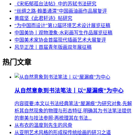
《宋拓郁孤台法帖》中的苏轼书法研究
“丝绸之路·翰墨通渭”中国画油画作品展复评
黄庭坚《此君轩诗》帖研究
“为中国而设计”第12届环境艺术设计展览征稿
中国美协丨观物澄象·水彩画写生作品展览征稿
中国美术家协会首届现代插画艺术大展复评
风华正茂丨首届青年版画双年展征稿
热门文章
从自然意象到书法笔法丨以“屋漏痕”为中心
内容提要:本文以书法经典笔法“屋漏痕”为研究对象,先解
析其自然现象的物理与形态特征,明确其为书法笔法提供
的审美与技法参照;再梳理其在书法...
从布衣的温度到先生的风骨
从亚明艺术风格的形成探传统绘画的研习之道