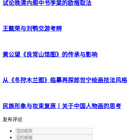
试论晚清内阁中书李棠的欧楷取法
王懿荣与刘鹗交游考辨
黄公望《良常山馆图》的传承与影响
从《冬狩木兰图》临摹再探郎世宁绘画技法风格
民族形象与妆束复原丨关于中国人物画的思考
发布评论