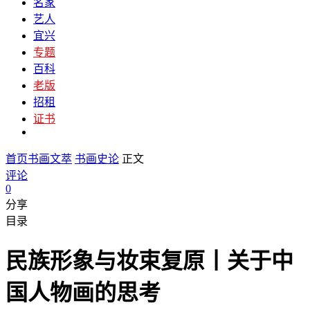
名家
艺人
宜兴
专题
百科
老版
招租
证书
首页
书画文萃
书画史论
正文
评论
0
分享
目录
民族形象与妆束复原丨关于中
国人物画的思考