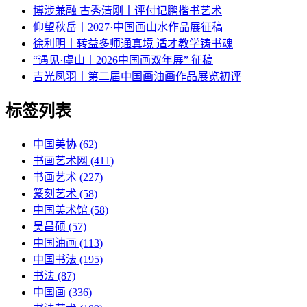
博涉兼融 古秀清刚丨评付记鹏楷书艺术
仰望秋岳丨2027·中国画山水作品展征稿
徐利明丨转益多师通真境 适才教学铸书魂
“遇见·虞山丨2026中国画双年展” 征稿
吉光凤羽丨第二届中国画油画作品展览初评
标签列表
中国美协
(62)
书画艺术网
(411)
书画艺术
(227)
篆刻艺术
(58)
中国美术馆
(58)
吴昌硕
(57)
中国油画
(113)
中国书法
(195)
书法
(87)
中国画
(336)