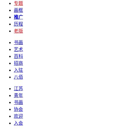
专题
画框
推广
历程
老版
书画
艺术
百科
招商
入驻
八佰
江苏
青年
书画
协会
欢迎
入会