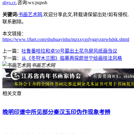
shys.cc
,咨询:wx:jsqnsh
关键词:
书画艺术网
,欢迎分享此文,转载请保留出处!
如有侵权,
联系删除。
本文链接：
https://www.18art.com/shuhuayishu/mzxxyzsfyggyzgrwhdsk.shtml
上一篇：
吐鲁番哈拉和卓50号墓出土花鸟屏风纸画刍议
下一篇：
从《冬狩木兰图》临摹再探郎世宁绘画技法风格
书画艺术网
相关文章
晚明印谱中所见部分秦汉玉印伪作现象考辨