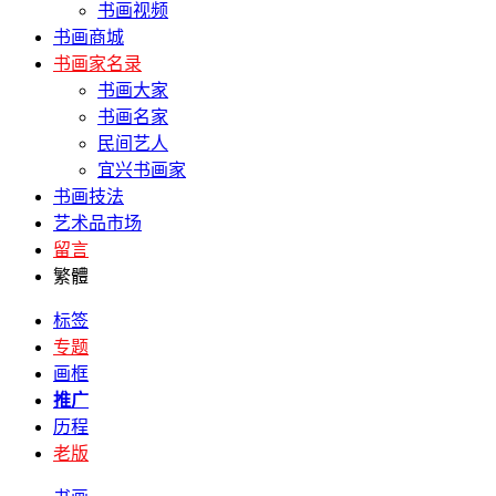
书画视频
书画商城
书画家名录
书画大家
书画名家
民间艺人
宜兴书画家
书画技法
艺术品市场
留言
繁體
标签
专题
画框
推广
历程
老版