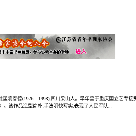
m 材质:铸铜雕塑凌春德(1926—1998),四川梁山人。早年曾于重
。该作品造型简朴,手法明快写实,表现了人民军队...