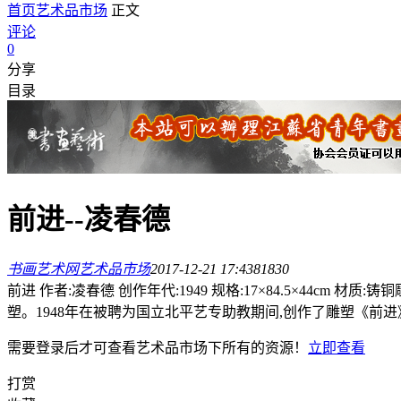
首页
艺术品市场
正文
评论
0
分享
目录
前进--凌春德
书画艺术网
艺术品市场
2017-12-21 17:43
8183
0
前进 作者:凌春德 创作年代:1949 规格:17×84.5×44c
塑。1948年在被聘为国立北平艺专助教期间,创作了雕塑《前进》
需要登录后才可查看
艺术品市场
下所有的资源！
立即查看
打赏