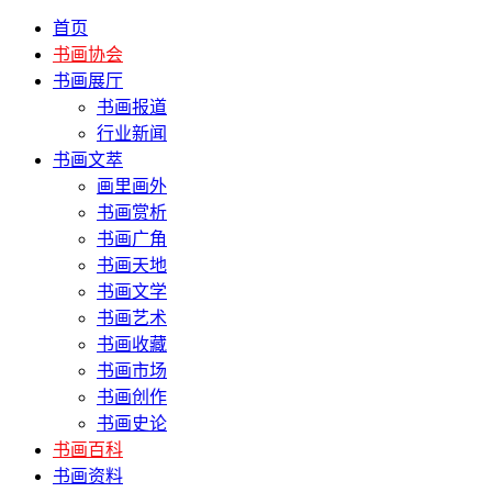
首页
书画协会
书画展厅
书画报道
行业新闻
书画文萃
画里画外
书画赏析
书画广角
书画天地
书画文学
书画艺术
书画收藏
书画市场
书画创作
书画史论
书画百科
书画资料