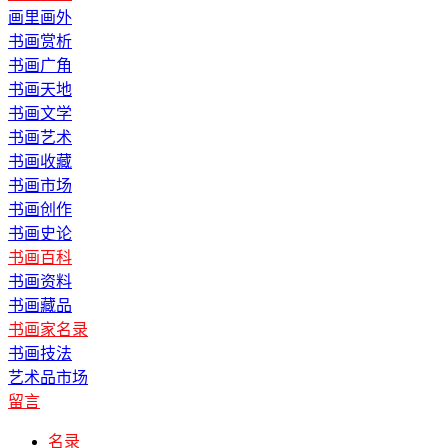
画里画外
书画赏析
书画广角
书画天地
书画文学
书画艺术
书画收藏
书画市场
书画创作
书画史论
书画百科
书画资料
书画藏品
书画家名录
书画技法
艺术品市场
留言
名录