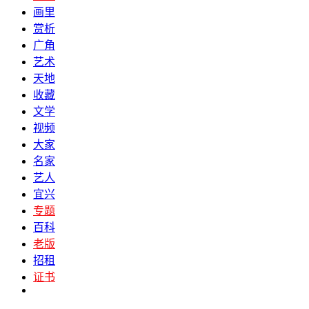
画里
赏析
广角
艺术
天地
收藏
文学
视频
大家
名家
艺人
宜兴
专题
百科
老版
招租
证书