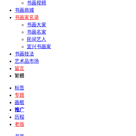
书画视频
书画商城
书画家名录
书画大家
书画名家
民间艺人
宜兴书画家
书画技法
艺术品市场
留言
繁體
标签
专题
画框
推广
历程
老版