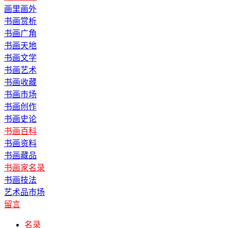
画里画外
书画赏析
书画广角
书画天地
书画文学
书画艺术
书画收藏
书画市场
书画创作
书画史论
书画百科
书画资料
书画藏品
书画家名录
书画技法
艺术品市场
留言
名录