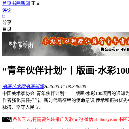
首页
书画新闻
正文
评论
0
分享
目录
“青年伙伴计划”丨版画·水彩10
书画艺术网
书画新闻
2026-05-11 08:34
850
0
中国美术家协会“青年伙伴计划”——版画·水彩100项目的通
作者强化责任担当、新时代新征程的使命意识,传承和振兴优秀
脉搏、坚守人民立...
广告
各位艺友,有需要包装推广发软文的 微信:shuhuayishu 