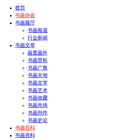
首页
书画协会
书画展厅
书画报道
行业新闻
书画文萃
画里画外
书画赏析
书画广角
书画天地
书画文学
书画艺术
书画收藏
书画市场
书画创作
书画史论
书画百科
书画资料