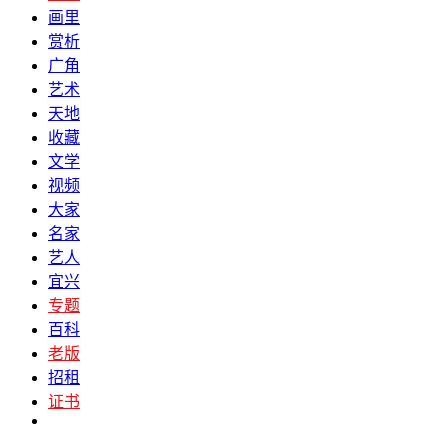
画里
赏析
广角
艺术
天地
收藏
文学
视频
大家
名家
艺人
宜兴
专题
百科
老版
招租
证书