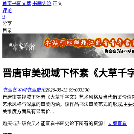
首页
书画文萃
书画史论
正文
评论
0
分享
目录
晋唐审美视域下怀素《大草千
书画艺术网
书画史论
2026-05-13 09:00
333
0
晋唐审美视域下怀素《大草千字文》艺术风格及当代借鉴价值内
艺术风格与深厚的审美内涵。该作品书法审美范式的形成,主要
美维度方面具有显著价...
购买或升级会员才能查看
书画史论
下所有的资源！
立即查看