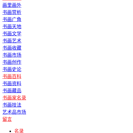
画里画外
书画赏析
书画广角
书画天地
书画文学
书画艺术
书画收藏
书画市场
书画创作
书画史论
书画百科
书画资料
书画藏品
书画家名录
书画技法
艺术品市场
留言
名录