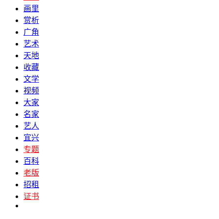
画里
赏析
广角
艺术
天地
收藏
文学
视频
大家
名家
艺人
宜兴
专题
百科
老版
招租
证书