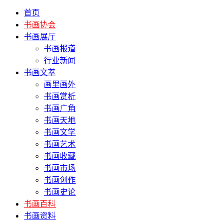
首页
书画协会
书画展厅
书画报道
行业新闻
书画文萃
画里画外
书画赏析
书画广角
书画天地
书画文学
书画艺术
书画收藏
书画市场
书画创作
书画史论
书画百科
书画资料