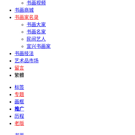
书画视频
书画商城
书画家名录
书画大家
书画名家
民间艺人
宜兴书画家
书画技法
艺术品市场
留言
繁體
标签
专题
画框
推广
历程
老版