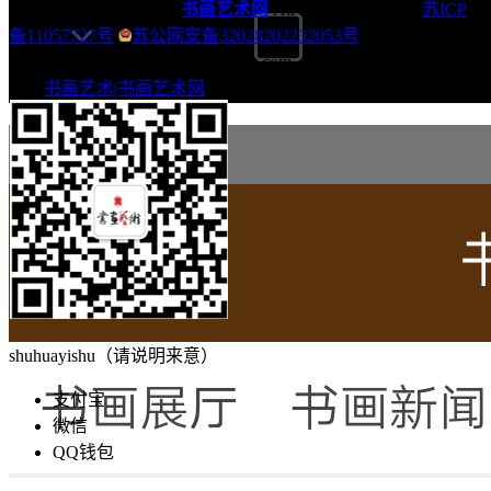
Copyright © 2004-2033
书画艺术网
All Rights Reserved.
苏ICP
备11057727号
苏公网安备32028202232053号
招商投稿邮箱：webmaster@18art.com 0510-87612798 关键
字：
书画艺术|
书画艺术网
shuhuayishu（请说明来意）
支付宝
微信
QQ钱包