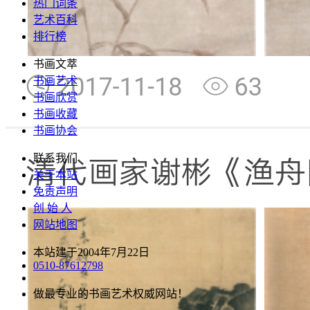
热门词条
艺术百科
排行榜
书画文萃
书画艺术
书画欣赏
书画收藏
书画协会
联系我们
关于本站
免责声明
创 始 人
网站地图
本站建于2004年7月22日
0510-87612798
做最专业的书画艺术权威网站！