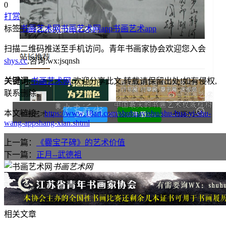
0
打赏
标签
书画艺术网
书画艺术网app
书画艺术app
扫描二维码推送至手机访问。青年书画家协会欢迎您入会
shys.cc
,咨询:wx:jsqnsh
关键词:
书画艺术网
,欢迎分享此文,转载请保留出处!
如有侵权,
联系删除。
本文链接：
https://www.18art.com/shuhuayishu/shu-hua-yi-shu-
wang-appshang-xian.shtml
上一篇：
《爨宝子碑》的艺术价值
下一篇：
正月--武德袓
书画艺术网
相关文章