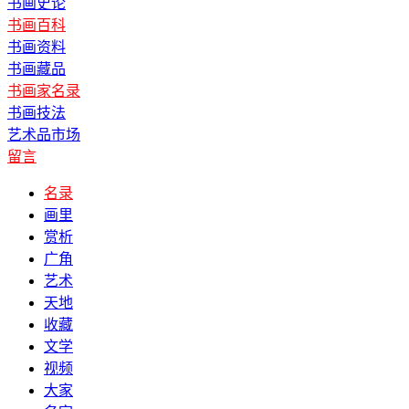
书画史论
书画百科
书画资料
书画藏品
书画家名录
书画技法
艺术品市场
留言
名录
画里
赏析
广角
艺术
天地
收藏
文学
视频
大家