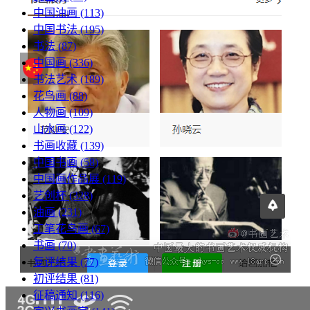
中国油画
(113)
中国书法
(195)
书法
(87)
中国画
(336)
书法艺术
(189)
花鸟画
(88)
人物画
(109)
山水画
(122)
书画收藏
(139)
中国书画
(58)
中国画作品展
(119)
艺创杯
(328)
油画
(231)
工笔花鸟画
(67)
书画
(70)
复评结果
(77)
初评结果
(81)
征稿通知
(116)