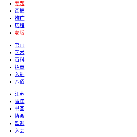
专题
画框
推广
历程
老版
书画
艺术
百科
招商
入驻
八佰
江苏
青年
书画
协会
欢迎
入会