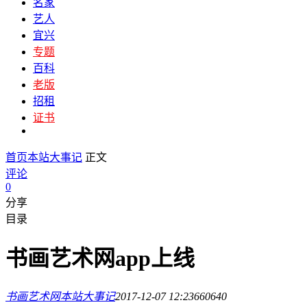
名家
艺人
宜兴
专题
百科
老版
招租
证书
首页
本站大事记
正文
评论
0
分享
目录
书画艺术网app上线
书画艺术网
本站大事记
2017-12-07 12:23
66064
0