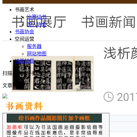
书画艺术
比赛证书
加入协会
书画协会
空间运营
服务器
网站地图
给画加框
扫描二维码手机访问
文章目录