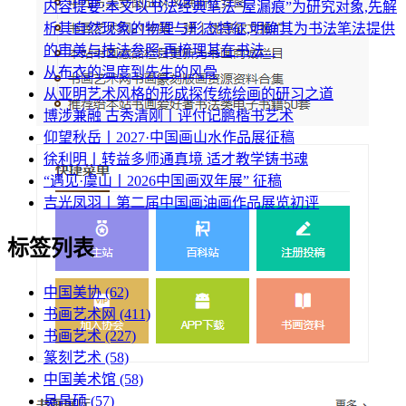
内容提要:本文以书法经典笔法“屋漏痕”为研究对象,先解
析其自然现象的物理与形态特征,明确其为书法笔法提供
的审美与技法参照;再梳理其在书法...
从布衣的温度到先生的风骨
从亚明艺术风格的形成探传统绘画的研习之道
博涉兼融 古秀清刚丨评付记鹏楷书艺术
仰望秋岳丨2027·中国画山水作品展征稿
徐利明丨转益多师通真境 适才教学铸书魂
“遇见·虞山丨2026中国画双年展” 征稿
吉光凤羽丨第二届中国画油画作品展览初评
标签列表
中国美协
(62)
书画艺术网
(411)
书画艺术
(227)
篆刻艺术
(58)
中国美术馆
(58)
吴昌硕
(57)