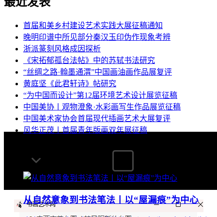
最近发表
首届和美乡村建设艺术实践大展征稿通知
晚明印谱中所见部分秦汉玉印伪作现象考辨
浙派篆刻风格成因探析
《宋拓郁孤台法帖》中的苏轼书法研究
“丝绸之路·翰墨通渭”中国画油画作品展复评
黄庭坚《此君轩诗》帖研究
“为中国而设计”第12届环境艺术设计展览征稿
中国美协丨观物澄象·水彩画写生作品展览征稿
中国美术家协会首届现代插画艺术大展复评
风华正茂丨首届青年版画双年展征稿
热门文章
从自然意象到书法笔法丨以“屋漏痕”为中心