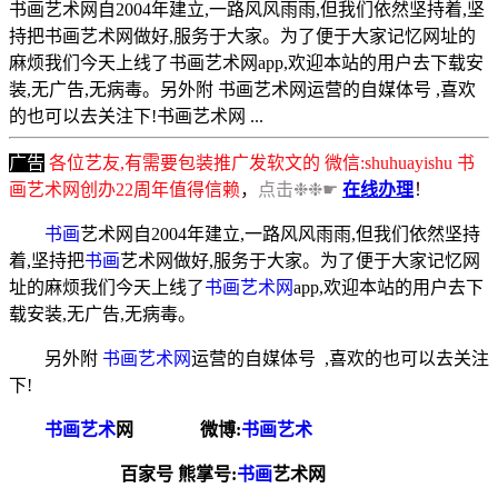
书画艺术网自2004年建立,一路风风雨雨,但我们依然坚持着,坚
持把书画艺术网做好,服务于大家。为了便于大家记忆网址的
麻烦我们今天上线了书画艺术网app,欢迎本站的用户去下载安
装,无广告,无病毒。另外附 书画艺术网运营的自媒体号 ,喜欢
的也可以去关注下!书画艺术网 ...
广告
各位艺友,有需要包装推广发软文的 微信:shuhuayishu 书
画艺术网创办22周年值得信赖
，
点击❉❉☛
在线办理
！
书画
艺术网自2004年建立,一路风风雨雨,但我们依然坚持
着,坚持把
书画
艺术网做好,服务于大家。为了便于大家记忆网
址的麻烦我们今天上线了
书画艺术网
app,欢迎本站的用户去下
载安装,无广告,无病毒。
另外附
书画艺术网
运营的自媒体号 ,喜欢的也可以去关注
下!
书画艺术
网 微博:
书画艺术
百家号 熊掌号:
书画
艺术网