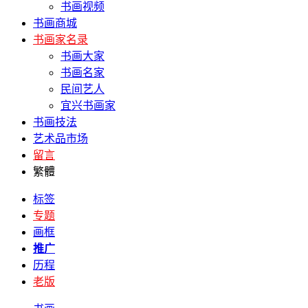
书画视频
书画商城
书画家名录
书画大家
书画名家
民间艺人
宜兴书画家
书画技法
艺术品市场
留言
繁體
标签
专题
画框
推广
历程
老版