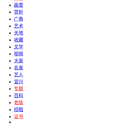
画里
赏析
广角
艺术
天地
收藏
文学
视频
大家
名家
艺人
宜兴
专题
百科
老版
招租
证书