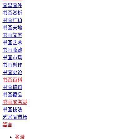
画里画外
书画赏析
书画广角
书画天地
书画文学
书画艺术
书画收藏
书画市场
书画创作
书画史论
书画百科
书画资料
书画藏品
书画家名录
书画技法
艺术品市场
留言
名录