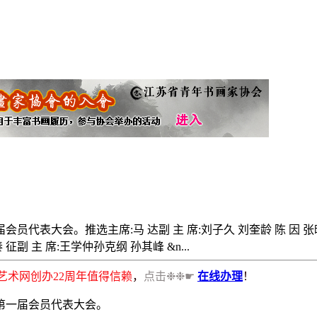
代表大会。推选主席:马 达副 主 席:刘子久 刘奎龄 陈 因 张映
副 主 席:王学仲孙克纲 孙其峰 &n...
书画艺术网创办22周年值得信赖
，
点击❉❉☛
在线办理
！
第一届会员代表大会。