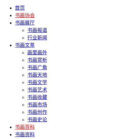
首页
书画协会
书画展厅
书画报道
行业新闻
书画文萃
画里画外
书画赏析
书画广角
书画天地
书画文学
书画艺术
书画收藏
书画市场
书画创作
书画史论
书画百科
书画资料