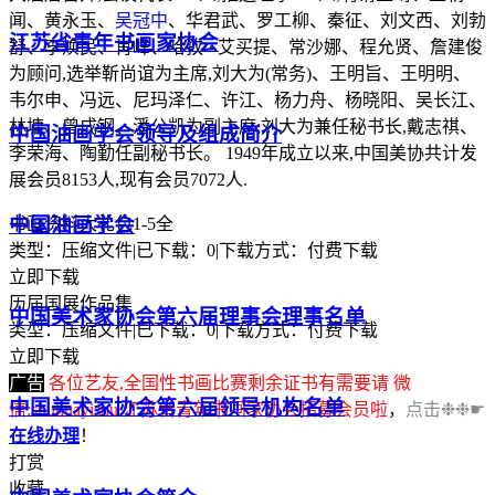
闻、黄永玉、
吴冠中
、华君武、罗工柳、秦征、刘文西、刘勃
江苏省青年书画家协会
舒、李焕民、肖峰、哈孜 · 艾买提、常沙娜、程允贤、詹建俊
为顾问,选举靳尚谊为主席,刘大为(常务)、王明旨、王明明、
韦尔申、冯远、尼玛泽仁、许江、杨力舟、杨晓阳、吴长江、
林墉、曾成钢、潘公凯为副主席;刘大为兼任秘书长,戴志祺、
中国油画学会领导及组成简介
李荣海、陶勤任副秘书长。 1949年成立以来,中国美协共计发
展会员8153人,现有会员7072人.
中国油画学会
书画资料大礼包1-5全
类型：压缩文件
|
已下载：0
|
下载方式：付费下载
立即下载
历届国展作品集
中国美术家协会第六届理事会理事名单
类型：压缩文件
|
已下载：0
|
下载方式：付费下载
立即下载
广告
各位艺友,全国性书画比赛剩余证书有需要请 微
中国美术家协会第六届领导机构名单
信:shuhuayishu 江苏省青年书画家协会招募会员啦
，
点击❉❉☛
在线办理
！
打赏
收藏