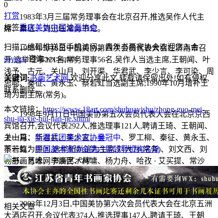
0
打赏
1983年3月三届常务理事会在北京召开,推选吴作人代主
标签
重庆美协
中国油画协会
席、秦征、刘迅任常务书记。
扫描二维码推送至手机访问。青年书画家协会欢迎您入会
1985年5月6日中国美协第四次会员代表大会在济南市召
shys.cc
,咨询:wx:jsqnsh
开,选举理事221名,常务理事56名,吴作人当选主席,王朝闻、叶
浅予、古元、关山月、刘开渠、华君武、李少言、李可染、周
关键词:
书画艺术网
,欢迎分享此文,转载请保留出处!
如有侵权,
思聪、秦征、黄永玉、蔡若虹当选副主席;1990年10月增补王
联系删除。
琦为副主席(常务)。
本文链接：
https://www.18art.com/shuhuayishu/zhong-guo-mei-
1998年9月11日中国美协第五次会员代表大会在北京京西
shu-jia-xie-hui-jian-jie.shtml
宾馆召开,会议代表292人,推选理事121人,聘请王琦、王朝闻、
关山月、华君武、李少言、
上一篇：
新疆兵团美术家协会
吴冠中
、罗工柳、秦征、黄永玉、
蔡若虹为顾问,选举靳尚谊为主席,刘大为(常务)、刘文西、刘
下一篇：
中国美术家协会第六届领导机构名单
勃舒、肖峰、李焕民、林墉、杨力舟、哈孜 · 艾买提、常沙
书画艺术网
娜、程允贤、詹建俊为副主席;李中贵任秘书长,王春立、金毓
清、戴志祺任副秘书长。
2003年12月3日,中国美协第六次会员代表大会在北京五洲
相关文章
大酒店召开,会议代表374人,推选理事147人,聘请王琦、王朝