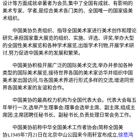
设计等方面成就卓著者为会员,集中了全国有成就、有影响的
美术专家、学者,是综合美术各门类的、全国唯一的国家级美
术组织。
中国美协负责组织、指导全国美术家进行美术创作和理论
研究,承担国家重大展览的组织、实施、评选、评奖,举办大型
的全国性美术展览和各种学术展览,出版学术刊物,开展学术研
讨,努力促进中国美术的发展和繁荣。
中国美协积极开展广泛的国际美术交流,举办并参加各种
类型的国际美术展览
,接待世界各国的美术家访华并组织中国
美术家出国访问,与各国美术界进行形式多样的交流,增进同世
界各国美术家的友谊和合作。
中国美协的最高权力机构为全国代表大会。代表大会每五
年举行一次,选举产生理事会;理事会选举主席、副主席,组成主
席团;主席团聘任秘书长、副秘书长,负责处理日常会务工作。
中国美协前称中华全国美术工作者协会(简称全国美
协),1949年7月21日在北京中山公园来今雨轩宣布成立,
徐悲鸿