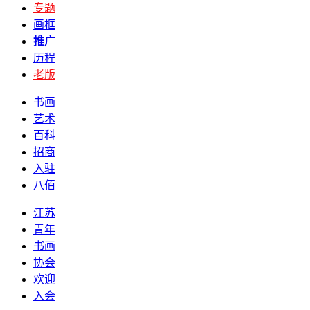
专题
画框
推广
历程
老版
书画
艺术
百科
招商
入驻
八佰
江苏
青年
书画
协会
欢迎
入会