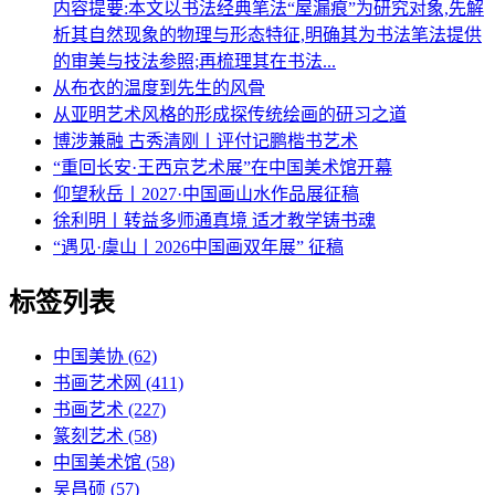
内容提要:本文以书法经典笔法“屋漏痕”为研究对象,先解
析其自然现象的物理与形态特征,明确其为书法笔法提供
的审美与技法参照;再梳理其在书法...
从布衣的温度到先生的风骨
从亚明艺术风格的形成探传统绘画的研习之道
博涉兼融 古秀清刚丨评付记鹏楷书艺术
“重回长安·王西京艺术展”在中国美术馆开幕
仰望秋岳丨2027·中国画山水作品展征稿
徐利明丨转益多师通真境 适才教学铸书魂
“遇见·虞山丨2026中国画双年展” 征稿
标签列表
中国美协
(62)
书画艺术网
(411)
书画艺术
(227)
篆刻艺术
(58)
中国美术馆
(58)
吴昌硕
(57)