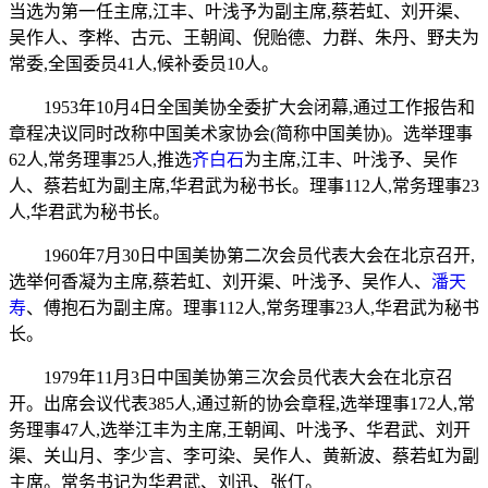
当选为第一任主席,江丰、叶浅予为副主席,蔡若虹、刘开渠、
吴作人、李桦、古元、王朝闻、倪贻德、力群、朱丹、野夫为
常委,全国委员41人,候补委员10人。
1953年10月4日全国美协全委扩大会闭幕,通过工作报告和
章程决议同时改称中国美术家协会(简称中国美协)。选举理事
62人,常务理事25人,推选
齐白石
为主席,江丰、叶浅予、吴作
人、蔡若虹为副主席,华君武为秘书长。理事112人,常务理事23
人,华君武为秘书长。
1960年7月30日中国美协第二次会员代表大会在北京召开,
选举何香凝为主席,蔡若虹、刘开渠、叶浅予、吴作人、
潘天
寿
、傅抱石为副主席。理事112人,常务理事23人,华君武为秘书
长。
1979年11月3日中国美协第三次会员代表大会在北京召
开。出席会议代表385人,通过新的协会章程,选举理事172人,常
务理事47人,选举江丰为主席,王朝闻、叶浅予、华君武、刘开
渠、关山月、李少言、李可染、吴作人、黄新波、蔡若虹为副
主席。常务书记为华君武、刘迅、张仃。