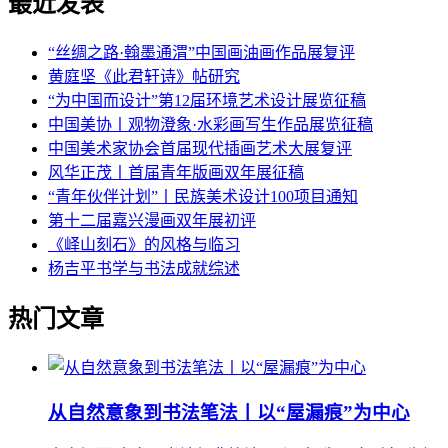
最近发表
“丝绸之路·翰墨通渭”中国画油画作品展复评
黄庭坚《此君轩诗》帖研究
“为中国而设计”第12届环境艺术设计展览征稿
中国美协丨观物澄象·水彩画写生作品展览征稿
中国美术家协会首届现代插画艺术大展复评
风华正茂丨首届青年版画双年展征稿
“青年伙伴计划”丨民族美术设计100项目通知
第十二届嘉兴漫画双年展初评
《峄山刻石》的风格与临习
杨吉平书学与书法成就综述
热门文章
从自然意象到书法笔法丨以“屋漏痕”为中心