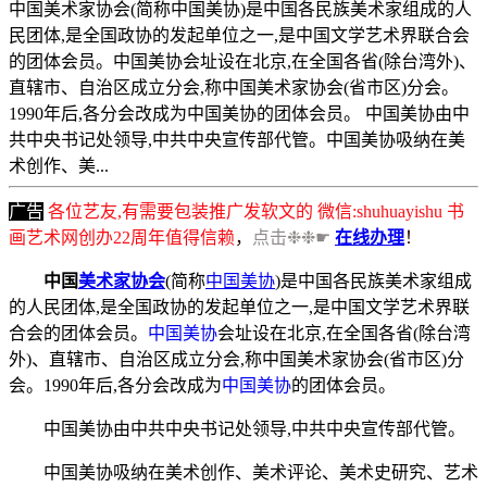
中国美术家协会(简称中国美协)是中国各民族美术家组成的人
民团体,是全国政协的发起单位之一,是中国文学艺术界联合会
的团体会员。中国美协会址设在北京,在全国各省(除台湾外)、
直辖市、自治区成立分会,称中国美术家协会(省市区)分会。
1990年后,各分会改成为中国美协的团体会员。 中国美协由中
共中央书记处领导,中共中央宣传部代管。中国美协吸纳在美
术创作、美...
广告
各位艺友,有需要包装推广发软文的 微信:shuhuayishu 书
画艺术网创办22周年值得信赖
，
点击❉❉☛
在线办理
！
中国
美术家协会
(简称
中国美协
)是中国各民族美术家组成
的人民团体,是全国政协的发起单位之一,是中国文学艺术界联
合会的团体会员。
中国美协
会址设在北京,在全国各省(除台湾
外)、直辖市、自治区成立分会,称中国美术家协会(省市区)分
会。1990年后,各分会改成为
中国美协
的团体会员。
中国美协由中共中央书记处领导,中共中央宣传部代管。
中国美协吸纳在美术创作、美术评论、美术史研究、艺术