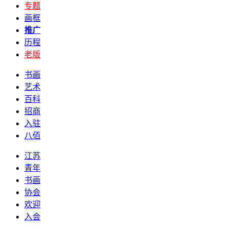
专题
画框
推广
历程
老版
书画
艺术
百科
招商
入驻
八佰
江苏
青年
书画
协会
欢迎
入会