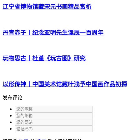
辽宁省博物馆藏宋元书画精品赏析
丹青赤子丨纪念亚明先生诞辰一百周年
玩物思古丨杜堇《玩古图》研究
以形传神丨中国美术馆藏叶浅予中国画作品初探
发布评论