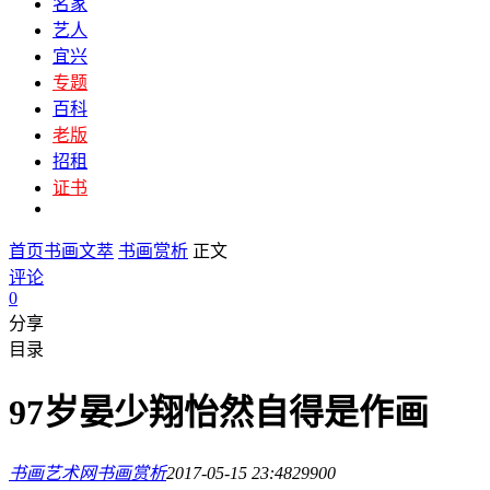
名家
艺人
宜兴
专题
百科
老版
招租
证书
首页
书画文萃
书画赏析
正文
评论
0
分享
目录
97岁晏少翔怡然自得是作画
书画艺术网
书画赏析
2017-05-15 23:48
2990
0