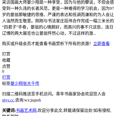
采访国画大师晏少翔是一种享受，因为与他的攀谈，不但会感
受到一种久违的长者风范，更是一种难得的学习机会，因为97
岁的晏翁那敏捷的思维、严谨的表达和低调而谦和的为人会让
人油然而生敬意。刚刚与书法家庄廷伟合作完成一幅三米长的
“四君子”手卷，晏翁的心情颇好，而高兴的事不只这些，连日
辽博的两大展览也让晏翁怦然心动，不过这样的激...
购买或升级会员才能查看
书画赏析
下所有的资源！
立即查看
打赏
收藏
点赞
0
打赏
标签
晏少翔
张大千传
扫描二维码推送至手机访问。青年书画家协会欢迎您入会
shys.cc
,咨询:wx:jsqnsh
关键词:
书画艺术网
,欢迎分享此文,转载请保留出处!
如有侵权,