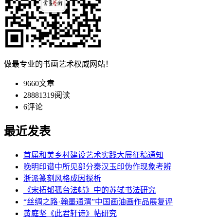
做最专业的书画艺术权威网站！
9660
文章
28881319
阅读
6
评论
最近发表
首届和美乡村建设艺术实践大展征稿通知
晚明印谱中所见部分秦汉玉印伪作现象考辨
浙派篆刻风格成因探析
《宋拓郁孤台法帖》中的苏轼书法研究
“丝绸之路·翰墨通渭”中国画油画作品展复评
黄庭坚《此君轩诗》帖研究