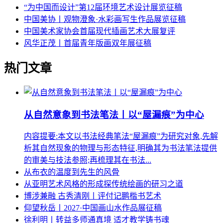
“为中国而设计”第12届环境艺术设计展览征稿
中国美协丨观物澄象·水彩画写生作品展览征稿
中国美术家协会首届现代插画艺术大展复评
风华正茂丨首届青年版画双年展征稿
热门文章
从自然意象到书法笔法丨以“屋漏痕”为中心
内容提要:本文以书法经典笔法“屋漏痕”为研究对象,先解
析其自然现象的物理与形态特征,明确其为书法笔法提供
的审美与技法参照;再梳理其在书法...
从布衣的温度到先生的风骨
从亚明艺术风格的形成探传统绘画的研习之道
博涉兼融 古秀清刚丨评付记鹏楷书艺术
仰望秋岳丨2027·中国画山水作品展征稿
徐利明丨转益多师通真境 适才教学铸书魂