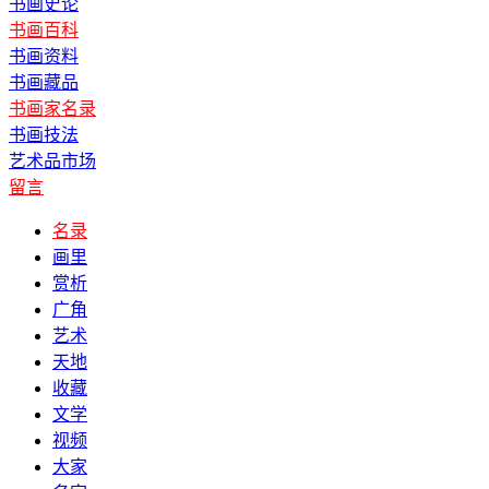
书画史论
书画百科
书画资料
书画藏品
书画家名录
书画技法
艺术品市场
留言
名录
画里
赏析
广角
艺术
天地
收藏
文学
视频
大家