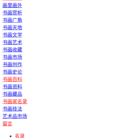
画里画外
书画赏析
书画广角
书画天地
书画文学
书画艺术
书画收藏
书画市场
书画创作
书画史论
书画百科
书画资料
书画藏品
书画家名录
书画技法
艺术品市场
留言
名录