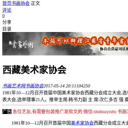
首页
书画协会
正文
评论
0
分享
目录
西藏美术家协会
书画艺术网
书画协会
2017-05-14 20:11
10425
0
1981年10—12月召开首届中国美术家协会西藏分会成立大会,选举
表大会,选举理事21人。推举主席:韩书力副 主 席:次仁多吉 强 桑 
广告
各位艺友,有需要包装推广发软文的 微信:shuhuayishu 
1981年10—12月召开首届中国
美术家协会
西藏分会成立大会