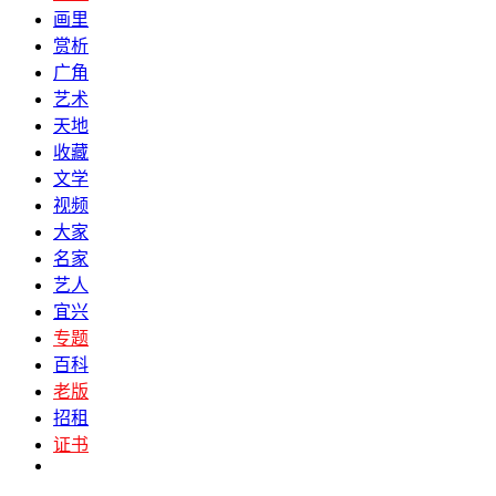
画里
赏析
广角
艺术
天地
收藏
文学
视频
大家
名家
艺人
宜兴
专题
百科
老版
招租
证书