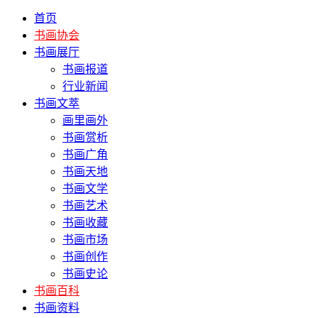
首页
书画协会
书画展厅
书画报道
行业新闻
书画文萃
画里画外
书画赏析
书画广角
书画天地
书画文学
书画艺术
书画收藏
书画市场
书画创作
书画史论
书画百科
书画资料