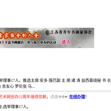
理事17人。推选主席:安多.强巴副 主 席:诸 涛 益西喜绕秘 书
余友心 罗伦张 马...
书画艺术网创办22周年值得信赖
，
点击❉❉☛
在线办理
！
,选举理事17人。