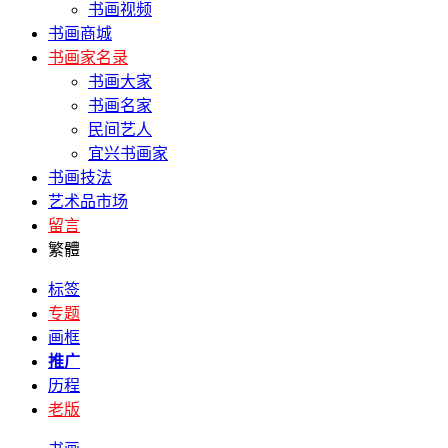
书画视频
书画商城
书画家名录
书画大家
书画名家
民间艺人
宜兴书画家
书画技法
艺术品市场
留言
繁體
标签
专题
画框
推广
历程
老版