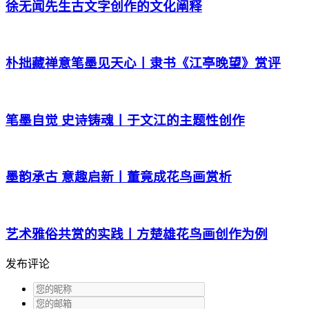
徐无闻先生古文字创作的文化阐释
朴拙藏禅意笔墨见天心丨隶书《江亭晚望》赏评
笔墨自觉 史诗铸魂丨于文江的主题性创作
墨韵承古 意趣启新丨董竟成花鸟画赏析
艺术雅俗共赏的实践丨方楚雄花鸟画创作为例
发布评论