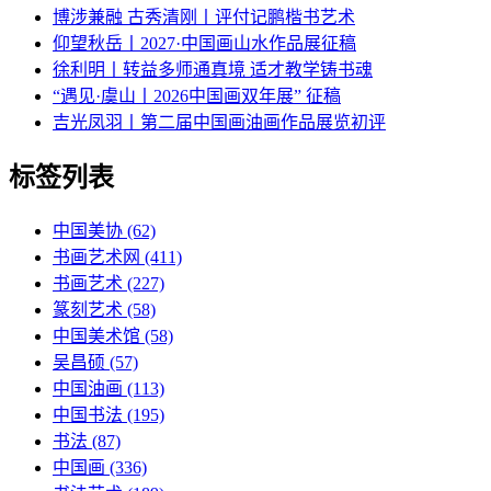
博涉兼融 古秀清刚丨评付记鹏楷书艺术
仰望秋岳丨2027·中国画山水作品展征稿
徐利明丨转益多师通真境 适才教学铸书魂
“遇见·虞山丨2026中国画双年展” 征稿
吉光凤羽丨第二届中国画油画作品展览初评
标签列表
中国美协
(62)
书画艺术网
(411)
书画艺术
(227)
篆刻艺术
(58)
中国美术馆
(58)
吴昌硕
(57)
中国油画
(113)
中国书法
(195)
书法
(87)
中国画
(336)