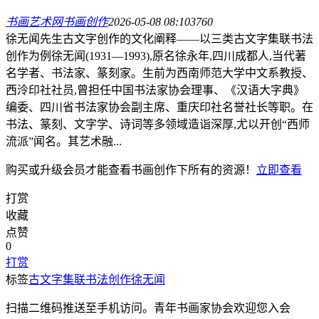
书画艺术网
书画创作
2026-05-08 08:10
376
0
徐无闻先生古文字创作的文化阐释——以三类古文字集联书法
创作为例徐无闻(1931—1993),原名徐永年,四川成都人,当代著
名学者、书法家、篆刻家。生前为西南师范大学中文系教授、
西泠印社社员,曾担任中国书法家协会理事、《汉语大字典》
编委、四川省书法家协会副主席、重庆印社名誉社长等职。在
书法、篆刻、文字学、诗词等多领域造诣深厚,尤以开创“西师
流派”闻名。其艺术融...
购买或升级会员才能查看
书画创作
下所有的资源！
立即查看
打赏
收藏
点赞
0
打赏
标签
古文字集联
书法创作
徐无闻
扫描二维码推送至手机访问。青年书画家协会欢迎您入会