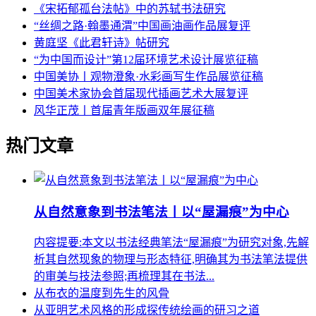
《宋拓郁孤台法帖》中的苏轼书法研究
“丝绸之路·翰墨通渭”中国画油画作品展复评
黄庭坚《此君轩诗》帖研究
“为中国而设计”第12届环境艺术设计展览征稿
中国美协丨观物澄象·水彩画写生作品展览征稿
中国美术家协会首届现代插画艺术大展复评
风华正茂丨首届青年版画双年展征稿
热门文章
从自然意象到书法笔法丨以“屋漏痕”为中心
内容提要:本文以书法经典笔法“屋漏痕”为研究对象,先解
析其自然现象的物理与形态特征,明确其为书法笔法提供
的审美与技法参照;再梳理其在书法...
从布衣的温度到先生的风骨
从亚明艺术风格的形成探传统绘画的研习之道