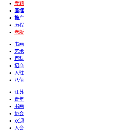
专题
画框
推广
历程
老版
书画
艺术
百科
招商
入驻
八佰
江苏
青年
书画
协会
欢迎
入会