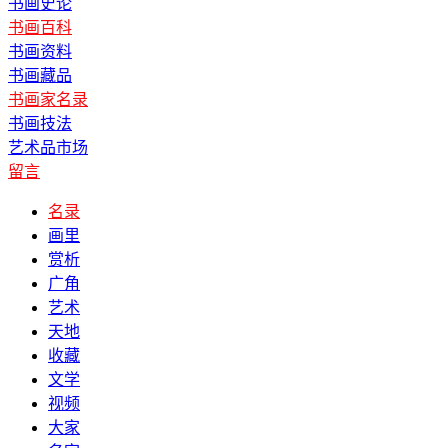
书画史论
书画百科
书画资料
书画藏品
书画家名录
书画技法
艺术品市场
留言
名录
画里
赏析
广角
艺术
天地
收藏
文学
视频
大家