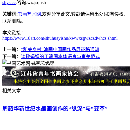
shys.cc
,咨询:wx:jsqnsh
关键词:
书画艺术网
,欢迎分享此文,转载请保留出处!
如有侵权,
联系删除。
本文链接：
https://www.18art.com/shuhuayishu/xwwxsgwzczdwhcs.shtml
上一篇：
“和美乡村”油画中国画作品展征稿通知
下一篇：
谈孙娟娟的工笔画本体语言与审美范式
书画艺术网
相关文章
周韶华新世纪水墨画创作的“纵深”与“变革”