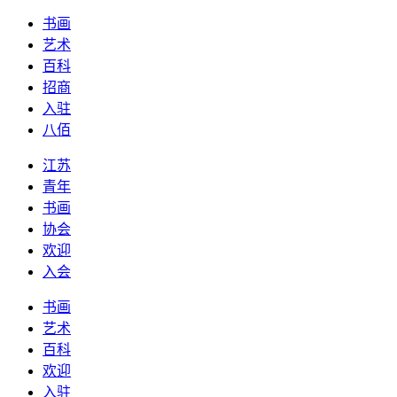
书画
艺术
百科
招商
入驻
八佰
江苏
青年
书画
协会
欢迎
入会
书画
艺术
百科
欢迎
入驻