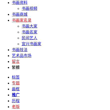
书画资料
书画视频
书画商城
书画家名录
书画大家
书画名家
民间艺人
宜兴书画家
书画技法
艺术品市场
留言
繁體
标签
专题
画框
推广
历程
老版