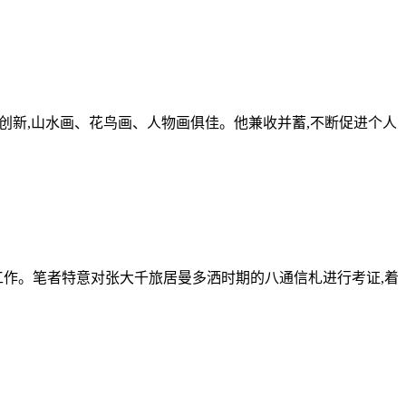
拓创新,山水画、花鸟画、人物画俱佳。他兼收并蓄,不断促进个人
工作。笔者特意对张大千旅居曼多洒时期的八通信札进行考证,着