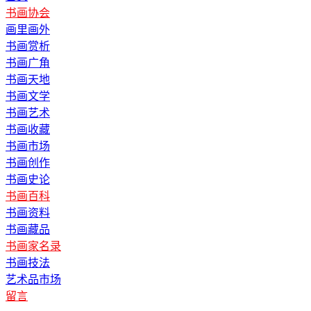
书画协会
画里画外
书画赏析
书画广角
书画天地
书画文学
书画艺术
书画收藏
书画市场
书画创作
书画史论
书画百科
书画资料
书画藏品
书画家名录
书画技法
艺术品市场
留言