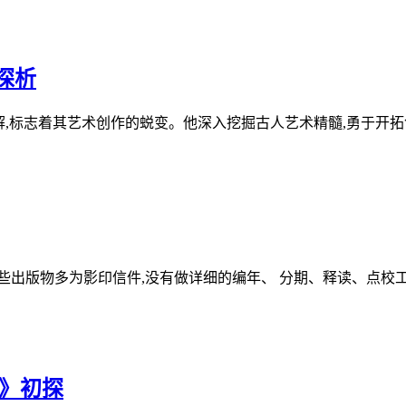
探析
解,标志着其艺术创作的蜕变。他深入挖掘古人艺术精髓,勇于开
些出版物多为影印信件,没有做详细的编年、 分期、释读、点校
图》初探