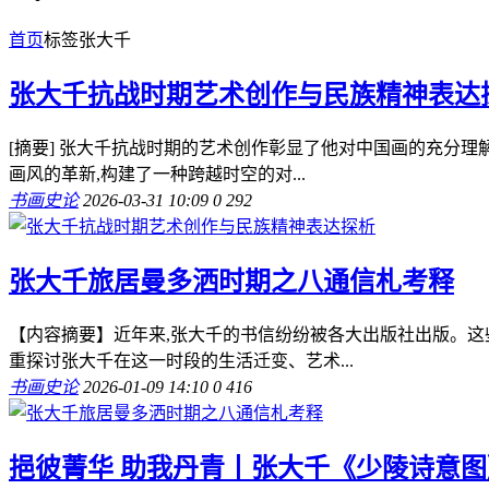
首页
标签
张大千
张大千抗战时期艺术创作与民族精神表达
[摘要] 张大千抗战时期的艺术创作彰显了他对中国画的充分理
画风的革新,构建了一种跨越时空的对...
书画史论
2026-03-31 10:09
0
292
张大千旅居曼多洒时期之八通信札考释
【内容摘要】近年来,张大千的书信纷纷被各大出版社出版。这
重探讨张大千在这一时段的生活迁变、艺术...
书画史论
2026-01-09 14:10
0
416
挹彼菁华 助我丹青丨张大千《少陵诗意