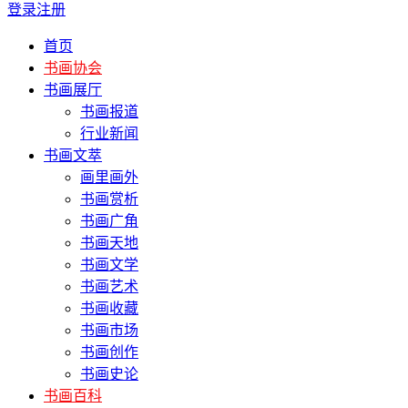
登录
注册
首页
书画协会
书画展厅
书画报道
行业新闻
书画文萃
画里画外
书画赏析
书画广角
书画天地
书画文学
书画艺术
书画收藏
书画市场
书画创作
书画史论
书画百科