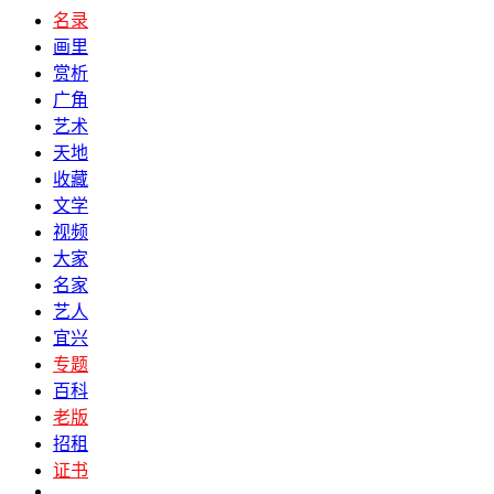
名录
画里
赏析
广角
艺术
天地
收藏
文学
视频
大家
名家
艺人
宜兴
专题
百科
老版
招租
证书