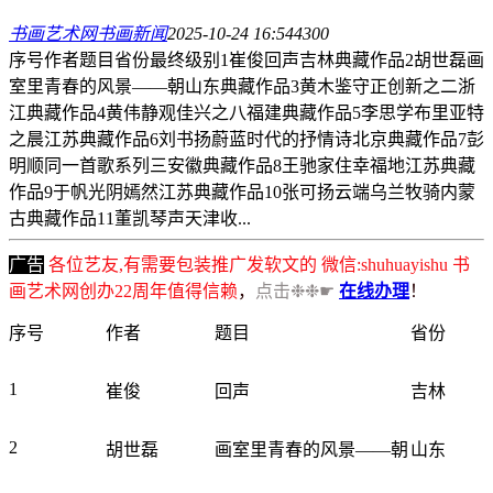
书画艺术网
书画新闻
2025-10-24 16:54
430
0
序号作者题目省份最终级别1崔俊回声吉林典藏作品2胡世磊画
室里青春的风景——朝山东典藏作品3黄木鉴守正创新之二浙
江典藏作品4黄伟静观佳兴之八福建典藏作品5李思学布里亚特
之晨江苏典藏作品6刘书扬蔚蓝时代的抒情诗北京典藏作品7彭
明顺同一首歌系列三安徽典藏作品8王驰家住幸福地江苏典藏
作品9于帆光阴嫣然江苏典藏作品10张可扬云端乌兰牧骑内蒙
古典藏作品11董凯琴声天津收...
广告
各位艺友,有需要包装推广发软文的 微信:shuhuayishu 书
画艺术网创办22周年值得信赖
，
点击❉❉☛
在线办理
！
序号
作者
题目
省份
1
崔俊
回声
吉林
2
胡世磊
画室里青春的风景——朝
山东