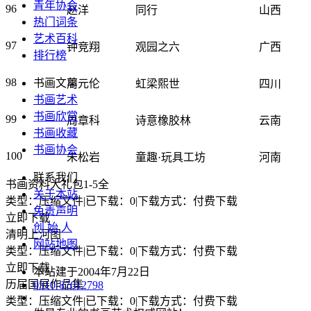
青年协会
96
赵洋
同行
山西
热门词条
艺术百科
97
钟竞翔
观园之六
广西
排行榜
98
书画文萃
周元伦
虹梁熙世
四川
书画艺术
书画欣赏
99
周章科
诗意橡胶林
云南
书画收藏
书画协会
100
朱松岩
童趣·玩具工坊
河南
联系我们
书画资料大礼包1-5全
关于本站
类型：压缩文件
|
已下载：0
|
下载方式：付费下载
免责声明
立即下载
创 始 人
清明上河图
网站地图
类型：压缩文件
|
已下载：0
|
下载方式：付费下载
立即下载
本站建于2004年7月22日
历届国展作品集
0510-87612798
类型：压缩文件
|
已下载：0
|
下载方式：付费下载