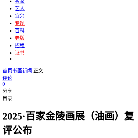
名家
艺人
宜兴
专题
百科
老版
招租
证书
首页
书画新闻
正文
评论
0
分享
目录
2025·百家金陵画展（油画）复
评公布