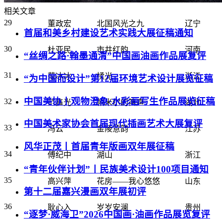
相关文章
29
董政宏
北国风光之九
辽宁
首届和美乡村建设艺术实践大展征稿通知
30
杜亚民
市井红韵
河南
“丝绸之路·翰墨通渭”中国画油画作品展复评
31
范冰冰
揉光
浙江
“为中国而设计”第12届环境艺术设计展览征稿
中国美协丨观物澄象·水彩画写生作品展览征稿
32
范鑫光
帕米尔的笛声
湖北
中国美术家协会首届现代插画艺术大展复评
33
冯云
金陵意韵
江苏
风华正茂丨首届青年版画双年展征稿
34
傅纪中
湖山
浙江
“青年伙伴计划”丨民族美术设计100项目通知
35
高兴萍
花房——我心悠悠
山东
第十二届嘉兴漫画双年展初评
36
耿心入
岁岁安澜
贵州
“逐梦·威海卫”2026中国画·油画作品展览复评