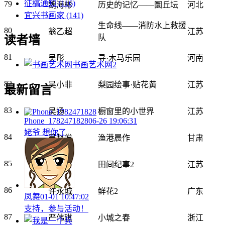
征稿通知
(116)
79
魏海彬
历史的记忆——圜丘坛
河北
宜兴书画家
(141)
生命线——消防水上救援
80
翁乙超
江苏
队
读者墙
81
吴彤
寻·木马乐园
河南
书画艺术网
2
82
吴小非
梨园绘事·贴花黄
江苏
最新留言
83
吴扬
橱窗里的小世界
江苏
Phone_1782471828
06-26 19:06:31
姥爷 想你了
84
吴赵发
渔港晨作
甘肃
85
夏国海
田间纪事2
江苏
86
许永城
鲜花2
广东
凤舞
01-01 10:47:02
支持，参与活动！
87
严伟琪
小城之春
浙江