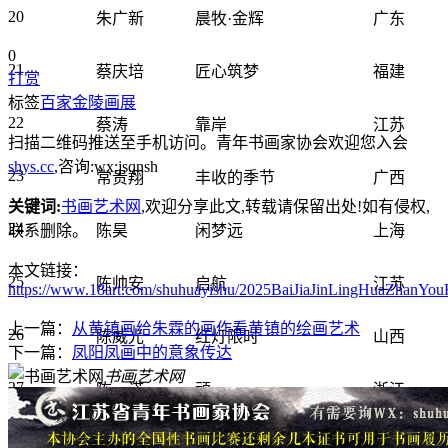
20
朱广新
晨牧·金辉
广东
0
21
蔡庆培
匠心筑梦
福建
打赏
标签
百家金陵画展
22
蔡涛
靠岸
江苏
扫描二维码推送至手机访问。青年书画家协会欢迎您入会
shys.cc
,咨询:wx:jsqnsh
23
常贵翔
丰收的季节
广西
关键词:
书画艺术网
,欢迎分享此文,转载请保留出处!
如有侵权,
24
联系删除。
陈昊
闲梦远
上海
本文链接：
25
陈帅安
启航
江苏
https://www.18art.com/shuhuayishu/2025BaiJiaJinLingHuaZhanY
上一篇：
从黄镇画给朱霖的画作看黄镇的绘画艺术
26
陈威光
红灯限时
山西
下一篇：
凤阳凤画中的意象传达
书画艺术网
27
陈一诺
顽
浙江
28
程治国
繁盛人间
浙江