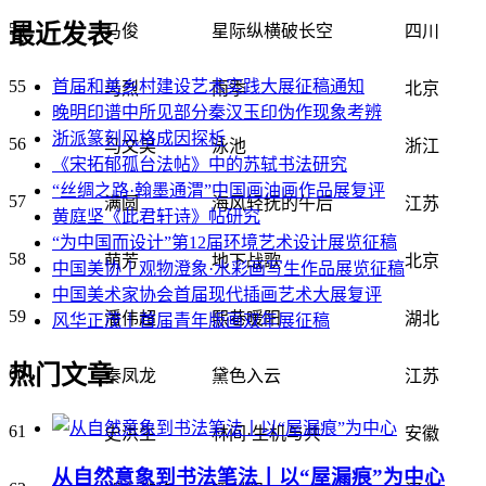
54
最近发表
马俊
星际纵横破长空
四川
55
首届和美乡村建设艺术实践大展征稿通知
马烈
雨季
北京
晚明印谱中所见部分秦汉玉印伪作现象考辨
浙派篆刻风格成因探析
56
马文昊
泳池
浙江
《宋拓郁孤台法帖》中的苏轼书法研究
“丝绸之路·翰墨通渭”中国画油画作品展复评
57
满圆
海风轻抚的午后
江苏
黄庭坚《此君轩诗》帖研究
“为中国而设计”第12届环境艺术设计展览征稿
58
萌芳
地下战歌
北京
中国美协丨观物澄象·水彩画写生作品展览征稿
中国美术家协会首届现代插画艺术大展复评
59
潘伟超
熙巷暖阳
湖北
风华正茂丨首届青年版画双年展征稿
热门文章
60
秦凤龙
黛色入云
江苏
61
史洪生
林间·生机与共
安徽
从自然意象到书法笔法丨以“屋漏痕”为中心