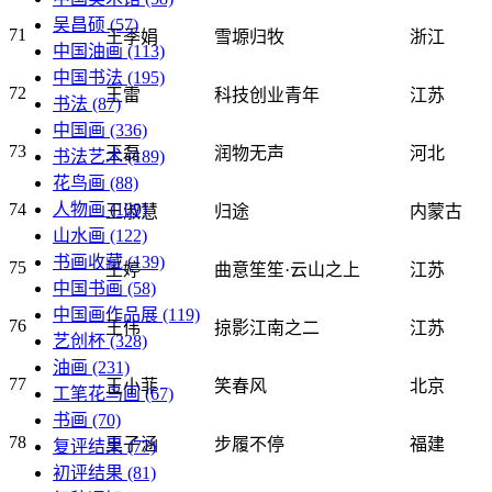
吴昌硕
(57)
71
王季娟
雪塬归牧
浙江
中国油画
(113)
中国书法
(195)
72
王雷
科技创业青年
江苏
书法
(87)
中国画
(336)
73
王磊
润物无声
河北
书法艺术
(189)
花鸟画
(88)
人物画
(109)
74
王淑慧
归途
内蒙古
山水画
(122)
书画收藏
(139)
75
王婷
曲意笙笙·云山之上
江苏
中国书画
(58)
中国画作品展
(119)
76
王伟
掠影江南之二
江苏
艺创杯
(328)
油画
(231)
77
王小菲
笑春风
北京
工笔花鸟画
(67)
书画
(70)
78
王子涵
步履不停
福建
复评结果
(77)
初评结果
(81)