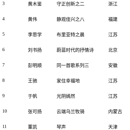
3
黄木鉴
守正创新之二
浙江
4
黄伟
静观佳兴之八
福建
5
李思学
布里亚特之晨
江苏
6
刘书扬
蔚蓝时代的抒情诗
北京
7
彭明顺
同一首歌系列三
安徽
8
王驰
家住幸福地
江苏
9
于帆
光阴嫣然
江苏
10
张可扬
云端乌兰牧骑
内蒙古
11
董凯
琴声
天津