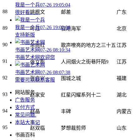
我是一个兵
07-26 19:05:04
88
姚根文
邮差
广东
很好看。。
我是一个兵
07-26 19:02:06
89
叶江
驻港海军
北京
支持新版
90
余尚红
歌声嘹亮的地方之三十五
江苏
书画艺术网
07-26 08:10:34
书画艺术网欢迎您
91
张立影
人间烟火之街巷阡陌9
江苏
书画艺术网
07-26 08:07:38
92
张启兴
围城之城
福建
需要可以联系客服
网站服务
93
赵家安
红星闪耀系列十二
湖北
广告服务
支付方式
94
赵晶
丰碑
内蒙古
常见问题
.
本站大事记
95
赵双临
梦想裁剪师
山东
书画百科