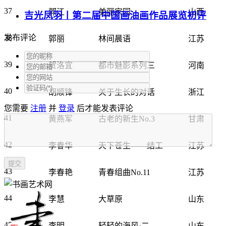
37
郭江
美丽家园
山西
吉光凤羽丨第二届中国画油画作品展览初评
发布评论
38
郭丽
林间晨语
江苏
39
贺洛宜
都市魅影系列三
河南
40
胡顺锋
关于生长的对话
浙江
您需要
注册
并
登录
后才能发表评论
41
黄燕军
古老的新生No.3
甘肃
42
李春华
天下苍生——结工
江苏
43
李春艳
青春组曲No.11
江苏
44
李慧
大草原
山东
45
李明
轻轻的海风·二
山东