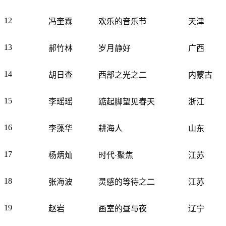
12
冯奎霖
欢乐的音乐节
天津
13
郝竹林
岁月静好
广西
14
胡日查
西部之光之二
内蒙古
15
李瑶瑶
踮起脚望见春天
浙江
16
李藻华
耕海人
山东
17
杨炳灿
时代·聚焦
江苏
18
张海波
灵感的等待之二
江苏
19
赵岩
画室的昼与夜
辽宁