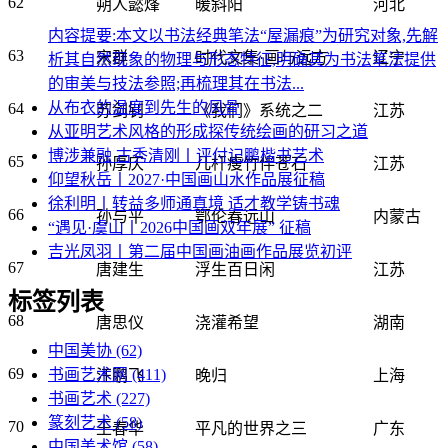
62
朔人懿烽
暖斜阳
河北
内容提要:本文以书法经典笔法“屋漏痕”为研究对象,先解
63
宋群
时代文集·画与远方
辽宁
析其自然现象的物理与形态特征,明确其为书法笔法提供
的审美与技法参照;再梳理其在书法...
从布衣的温度到先生的风骨
64
苏剑钊
《我们》系统之二
江苏
从亚明艺术风格的形成探传统绘画的研习之道
博涉兼融 古秀清刚丨评付记鹏楷书艺术
65
孙厚庆
几杆瘦竹伴苍石
江苏
仰望秋岳丨2027·中国画山水作品展征稿
徐利明丨转益多师通真境 适才教学铸书魂
66
孙与平
鄂伦春远山
内蒙古
“遇见·虞山丨2026中国画双年展” 征稿
吉光凤羽丨第二届中国画油画作品展览初评
67
唐建生
浮生百日闲
江苏
标签列表
68
唐思仪
浇灌希望
湖南
中国美协
(62)
69
书画艺术网
(411)
汪鹏飞
晚归
上海
书画艺术
(227)
篆刻艺术
(58)
70
王春华
平凡的世界之三
广东
中国美术馆
(58)