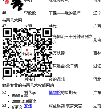
46
李欣欣
下课——我的童年
辽宁
书画艺术网
47
李源
共舞
广西
时光倒流三十分钟系列之
48
刘慧琴
湖南
十六
49
刘磊
北方秋韵
吉林
50
刘佩君
草原晨曲·父子情
浙江
51
刘伟佳
夜的遐想
河北
做最专业的书画艺术权威网站！
52
刘艺孛
博物馆
的星期天
广东
9660
文章
28881319
阅读
53
罗伟
深蓝砺剑·筑梦天宫
湖南
6
评论