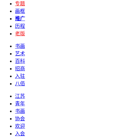
专题
画框
推广
历程
老版
书画
艺术
百科
招商
入驻
八佰
江苏
青年
书画
协会
欢迎
入会