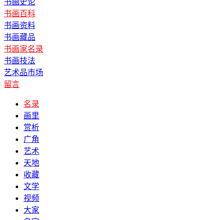
书画史论
书画百科
书画资料
书画藏品
书画家名录
书画技法
艺术品市场
留言
名录
画里
赏析
广角
艺术
天地
收藏
文学
视频
大家