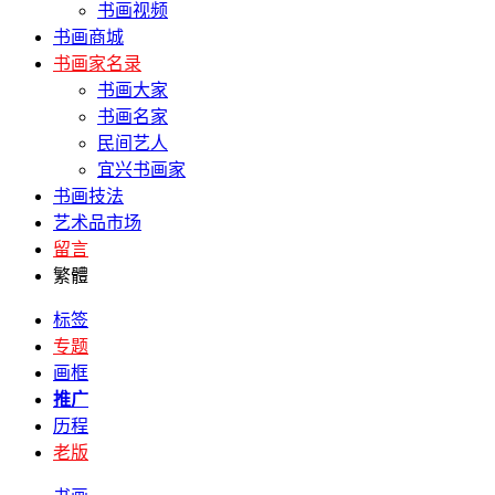
书画视频
书画商城
书画家名录
书画大家
书画名家
民间艺人
宜兴书画家
书画技法
艺术品市场
留言
繁體
标签
专题
画框
推广
历程
老版