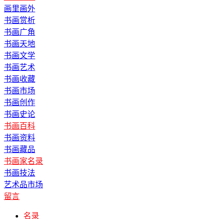
画里画外
书画赏析
书画广角
书画天地
书画文学
书画艺术
书画收藏
书画市场
书画创作
书画史论
书画百科
书画资料
书画藏品
书画家名录
书画技法
艺术品市场
留言
名录