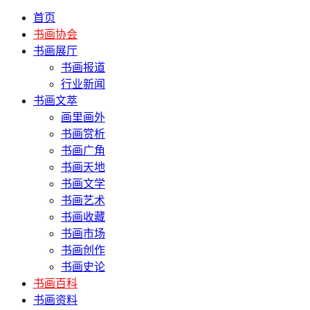
首页
书画协会
书画展厅
书画报道
行业新闻
书画文萃
画里画外
书画赏析
书画广角
书画天地
书画文学
书画艺术
书画收藏
书画市场
书画创作
书画史论
书画百科
书画资料