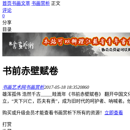
首页
书画文萃
书画赏析
正文
评论
0
分享
目录
书前赤壁赋卷
书画艺术网
书画赏析
2017-05-18 18:35
2086
0
雄浑孤伟 浩然千古_____眭嵩年《书前赤壁赋卷》 翻开
立，“天下兴亡，匹夫有责”，成为旧时代的呵护者、呐喊者。
购买或升级会员才能查看
书画赏析
下所有的资源！
立即查看
打赏