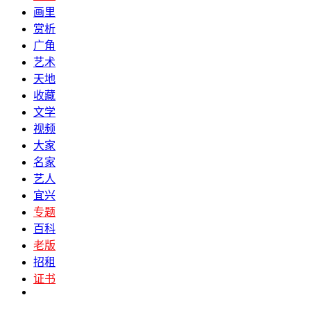
画里
赏析
广角
艺术
天地
收藏
文学
视频
大家
名家
艺人
宜兴
专题
百科
老版
招租
证书