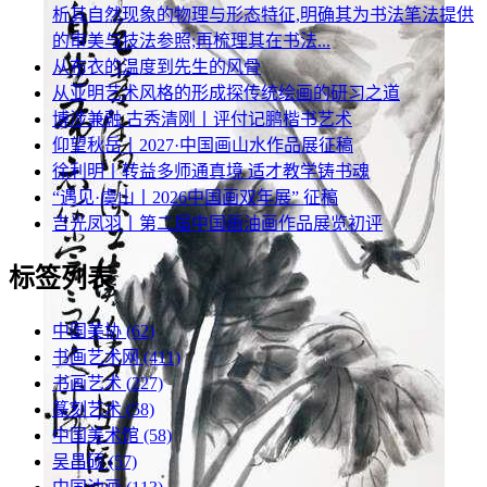
析其自然现象的物理与形态特征,明确其为书法笔法提供
的审美与技法参照;再梳理其在书法...
从布衣的温度到先生的风骨
从亚明艺术风格的形成探传统绘画的研习之道
博涉兼融 古秀清刚丨评付记鹏楷书艺术
仰望秋岳丨2027·中国画山水作品展征稿
徐利明丨转益多师通真境 适才教学铸书魂
“遇见·虞山丨2026中国画双年展” 征稿
吉光凤羽丨第二届中国画油画作品展览初评
标签列表
中国美协
(62)
书画艺术网
(411)
书画艺术
(227)
篆刻艺术
(58)
中国美术馆
(58)
吴昌硕
(57)