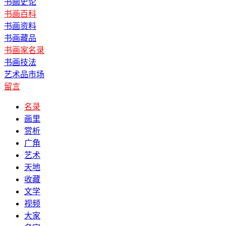
书画史论
书画百科
书画资料
书画藏品
书画家名录
书画技法
艺术品市场
留言
名录
画里
赏析
广角
艺术
天地
收藏
文学
视频
大家