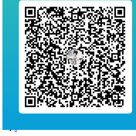
花鸟作品:墨荷双翠
1
2
3
4
5
6
7
8