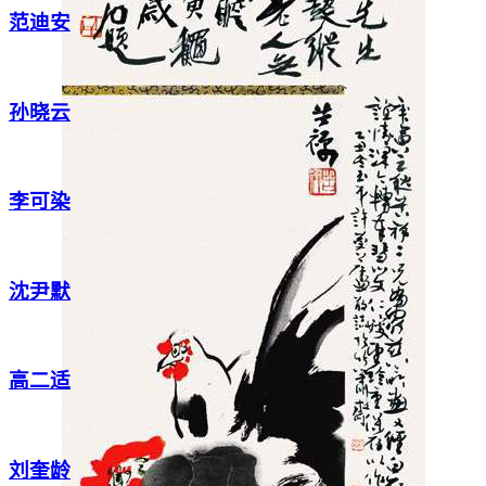
范迪安
孙晓云
李可染
沈尹默
高二适
刘奎龄