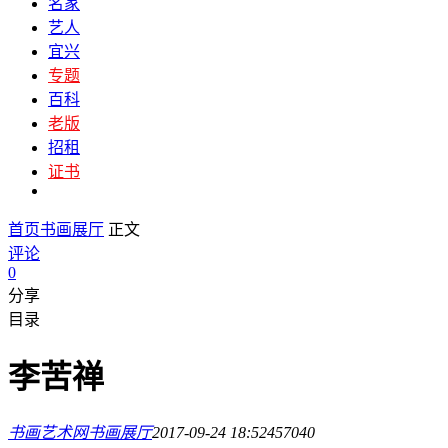
名家
艺人
宜兴
专题
百科
老版
招租
证书
首页
书画展厅
正文
评论
0
分享
目录
李苦禅
书画艺术网
书画展厅
2017-09-24 18:52
45704
0