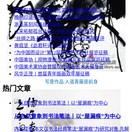
首届和美乡村建设艺术实践大展征稿通知
晚明印谱中所见部分秦汉玉印伪作现象考辨
浙派篆刻风格成因探析
《宋拓郁孤台法帖》中的苏轼书法研究
“丝绸之路·翰墨通渭”中国画油画作品展复评
黄庭坚《此君轩诗》帖研究
“为中国而设计”第12届环境艺术设计展览征稿
中国美协丨观物澄象·水彩画写生作品展览征稿
中国美术家协会首届现代插画艺术大展复评
风华正茂丨首届青年版画双年展征稿
写意作品:人道青藤是前身
热门文章
从自然意象到书法笔法丨以“屋漏痕”为中心
内容提要:本文以书法经典笔法“屋漏痕”为研究对象,先解