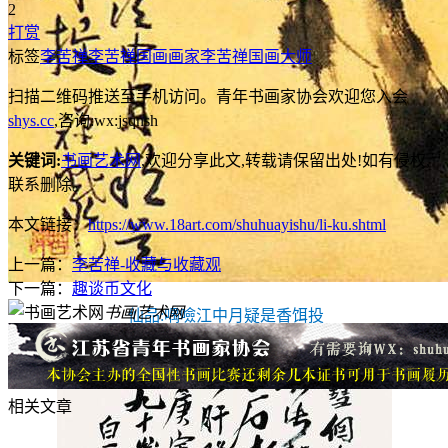
2
打赏
标签
李苦禅
李苦禅国画
画家李苦禅
国画大师
扫描二维码推送至手机访问。青年书画家协会欢迎您入会
shys.cc
,咨询:wx:jsqnsh
关键词:
书画艺术网
,欢迎分享此文,转载请保留出处!
如有侵权,
联系删除。
本文链接：
https://www.18art.com/shuhuayishu/li-ku.shtml
上一篇：
李苦禅-收藏与收藏观
下一篇：
趣谈币文化
书画艺术网
仙品:喁噞江中月疑是香饵投
相关文章