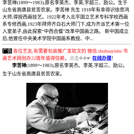
李苦禅(1899～1983),原名李英杰、李英,字超三、励公。生于
山东省高唐县贫苦农家。李苦禅 先生 1918年有幸得识徐悲鸿
大师,得授西画技艺。1922年考入北平国立艺术专科学校西画
系专修西画,1923年拜师齐白石大师门下,成为齐派艺术第一位
入室弟子,由此探索“中西合璧”改革中国画之路。 新中国成立
后,他曾任中央美术学院中国画系教授、中...
广告
各位艺友,有需要包装推广发软文的 微信:shuhuayishu 书
画艺术网创办22周年值得信赖
，
点击❉❉☛
在线办理
！
李苦禅
(1899～1983),原名李英杰、李英,字超三、励公。
生于山东省高唐县贫苦农家。