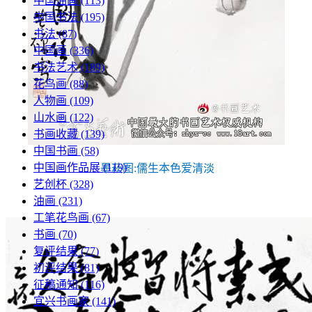
中国油画
(113)
中国书法
(195)
书法
(87)
中国画
(336)
书法艺术
(189)
花鸟画
(88)
人物画
(109)
山水画
(122)
书画收藏
(139)
中国书画
(58)
中国画作品展
(119)
墨菘图:儒生本色爱清淡
艺创杯
(328)
油画
(231)
工笔花鸟画
(67)
书画
(70)
复评结果
(77)
初评结果
(81)
征稿通知
(116)
宜兴书画家
(141)