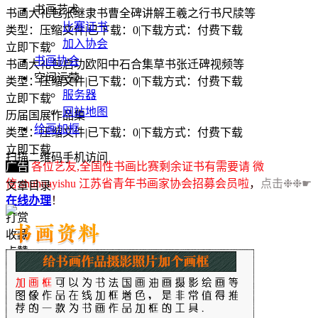
书画艺术
书画大礼包张继隶书曹全碑讲解王羲之行书尺牍等
比赛证书
类型：压缩文件
|
已下载：0
|
下载方式：付费下载
加入协会
立即下载
书画协会
书画大礼包启功欧阳中石合集草书张迁碑视频等
空间运营
类型：压缩文件
|
已下载：0
|
下载方式：付费下载
服务器
立即下载
网站地图
历届国展作品集
给画加框
类型：压缩文件
|
已下载：0
|
下载方式：付费下载
立即下载
扫描二维码手机访问
广告
各位艺友,全国性书画比赛剩余证书有需要请 微
信:shuhuayishu 江苏省青年书画家协会招募会员啦
，
点击❉❉☛
文章目录
在线办理
！
打赏
收藏
点赞