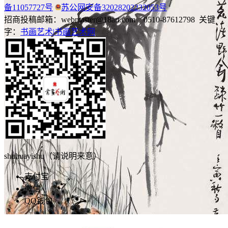
备11057727号
苏公网安备32028202232053号
招商投稿邮箱：webmaster@18art.com 0510-87612798 关键
字：
书画艺术|
书画艺术网
shuhuayishu（请说明来意）
支付宝
微信
QQ钱包