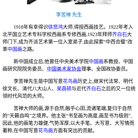
李苦禅 先生
1918年有幸得识
徐悲鸿
大师,得授西画技艺。1922年考入
北平国立艺术专科学校西画系专修西画,1923年拜师
齐白石
大
师门下,成为齐派艺术第一位入室弟子,由此探索“中西合璧”改
革
中国画
之路。
新中国成立后,他曾任中央美术学院
中国画
系教授、中国
画研究院院务委员、
中国美术家协会
理事、全国政协委员。
李苦禅先生是中国写意
花鸟画
历史上,继宋代法常、明代
徐文长、清代八大山人、
吴昌硕
与近代
齐白石
之后的又一位统
领时代风范的大师。
苦禅大师的画,源于自然,融乎心田,流诸笔端,复归于自然
的“天籁自鸣”之境界。他主张“书至画为高度,画至书为极则”,
因此,他的画笔力雄健,气势浑厚,以大手笔、大写意、大写情而
著称,在中国写意
花鸟画
方面有突出的贡献。