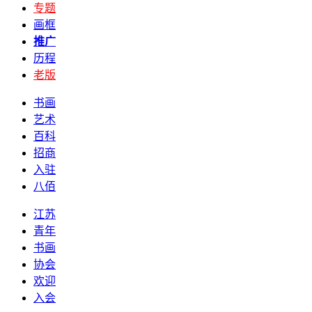
专题
画框
推广
历程
老版
书画
艺术
百科
招商
入驻
八佰
江苏
青年
书画
协会
欢迎
入会