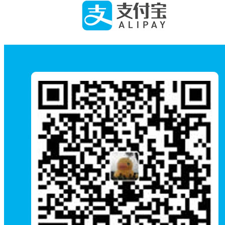
鹌鹑作品:荒渚野禽