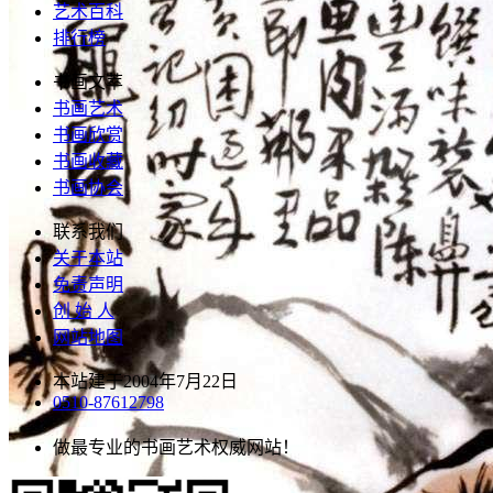
艺术百科
排行榜
书画文萃
书画艺术
书画欣赏
书画收藏
书画协会
联系我们
关于本站
免责声明
创 始 人
网站地图
本站建于2004年7月22日
0510-87612798
做最专业的书画艺术权威网站！