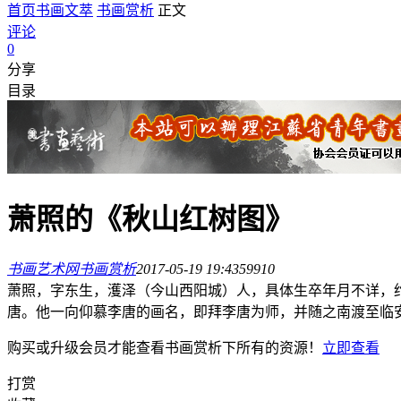
首页
书画文萃
书画赏析
正文
评论
0
分享
目录
萧照的《秋山红树图》
书画艺术网
书画赏析
2017-05-19 19:43
5991
0
萧照，字东生，濩泽（今山西阳城）人，具体生卒年月不详，
唐。他一向仰慕李唐的画名，即拜李唐为师，并随之南渡至临安
购买或升级会员才能查看
书画赏析
下所有的资源！
立即查看
打赏