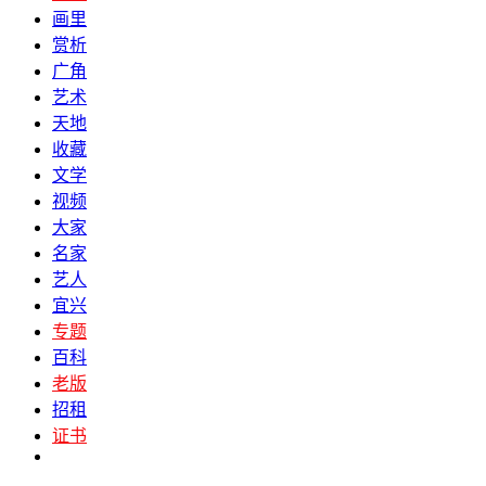
画里
赏析
广角
艺术
天地
收藏
文学
视频
大家
名家
艺人
宜兴
专题
百科
老版
招租
证书