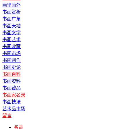
画里画外
书画赏析
书画广角
书画天地
书画文学
书画艺术
书画收藏
书画市场
书画创作
书画史论
书画百科
书画资料
书画藏品
书画家名录
书画技法
艺术品市场
留言
名录