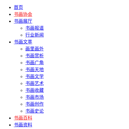
首页
书画协会
书画展厅
书画报道
行业新闻
书画文萃
画里画外
书画赏析
书画广角
书画天地
书画文学
书画艺术
书画收藏
书画市场
书画创作
书画史论
书画百科
书画资料