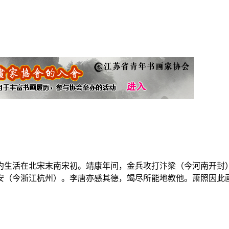
约生活在北宋末南宋初。靖康年间，金兵攻打汴梁（今河南开封
（今浙江杭州）。李唐亦感其德，竭尽所能地教他。萧照因此画艺