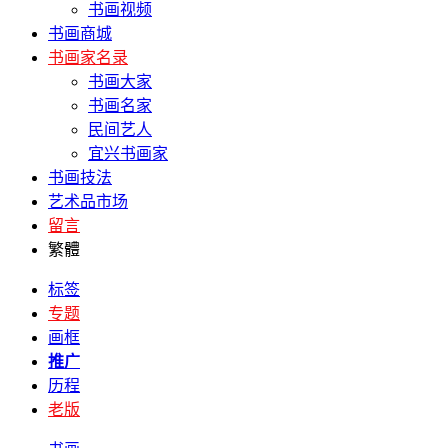
书画视频
书画商城
书画家名录
书画大家
书画名家
民间艺人
宜兴书画家
书画技法
艺术品市场
留言
繁體
标签
专题
画框
推广
历程
老版