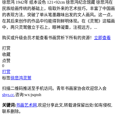
徐悲鸿 1942年 纸本设色 121×92cm 徐悲鸿纪念馆藏 徐悲鸿在
民族绘画传统的基础上，吸取外来的艺术技巧，丰富了中国画
的表现方法，突破了单从笔墨趣味出发的文人画风。这一点，
在其后来创作的作品中均能得到鲜明体现。在《灵鹫》这幅画
中，两只灵鹫傲立于石上，眼神凝重，注视远方，...
购买或升级会员才能查看
书画赏析
下所有的资源！
立即查看
打赏
收藏
点赞
0
打赏
标签
徐悲鸿
灵鹫
扫描二维码推送至手机访问。青年书画家协会欢迎您入会
shys.cc
,咨询:wx:jsqnsh
关键词:
书画艺术网
,欢迎分享此文,转载请保留出处!
如有侵权,
联系删除。