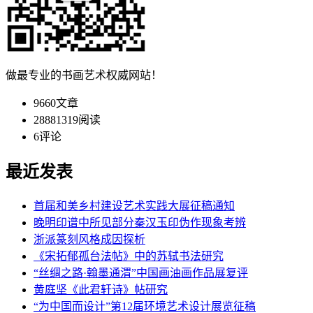
做最专业的书画艺术权威网站！
9660
文章
28881319
阅读
6
评论
最近发表
首届和美乡村建设艺术实践大展征稿通知
晚明印谱中所见部分秦汉玉印伪作现象考辨
浙派篆刻风格成因探析
《宋拓郁孤台法帖》中的苏轼书法研究
“丝绸之路·翰墨通渭”中国画油画作品展复评
黄庭坚《此君轩诗》帖研究
“为中国而设计”第12届环境艺术设计展览征稿