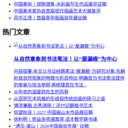
中国美协丨观物澄象·水彩画写生作品展览征稿
中国美术家协会首届现代插画艺术大展复评
风华正茂丨首届青年版画双年展征稿
热门文章
从自然意象到书法笔法丨以“屋漏痕”为中心
内容提要:本文以书法经典笔法“屋漏痕”为研究对象,先解
析其自然现象的物理与形态特征,明确其为书法笔法提供
的审美与技法参照;再梳理其在书法...
从布衣的温度到先生的风骨
从亚明艺术风格的形成探传统绘画的研习之道
博涉兼融 古秀清刚丨评付记鹏楷书艺术
仰望秋岳丨2027·中国画山水作品展征稿
徐利明丨转益多师通真境 适才教学铸书魂
“遇见·虞山丨2026中国画双年展” 征稿