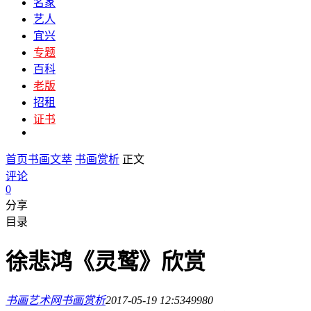
名家
艺人
宜兴
专题
百科
老版
招租
证书
首页
书画文萃
书画赏析
正文
评论
0
分享
目录
徐悲鸿《灵鹫》欣赏
书画艺术网
书画赏析
2017-05-19 12:53
4998
0