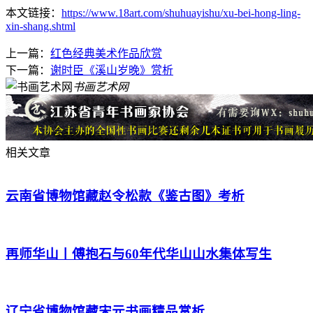
本文链接：
https://www.18art.com/shuhuayishu/xu-bei-hong-ling-
xin-shang.shtml
上一篇：
红色经典美术作品欣赏
下一篇：
谢时臣《溪山岁晚》赏析
书画艺术网
相关文章
云南省博物馆藏赵令松款《鉴古图》考析
再师华山丨傅抱石与60年代华山山水集体写生
辽宁省博物馆藏宋元书画精品赏析