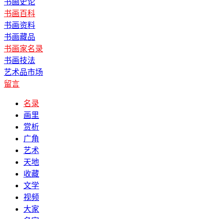
书画史论
书画百科
书画资料
书画藏品
书画家名录
书画技法
艺术品市场
留言
名录
画里
赏析
广角
艺术
天地
收藏
文学
视频
大家