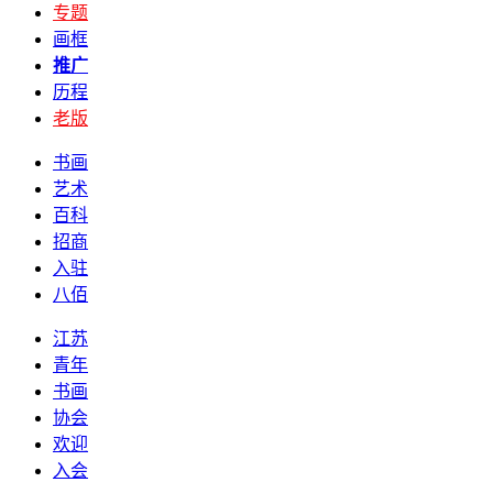
专题
画框
推广
历程
老版
书画
艺术
百科
招商
入驻
八佰
江苏
青年
书画
协会
欢迎
入会