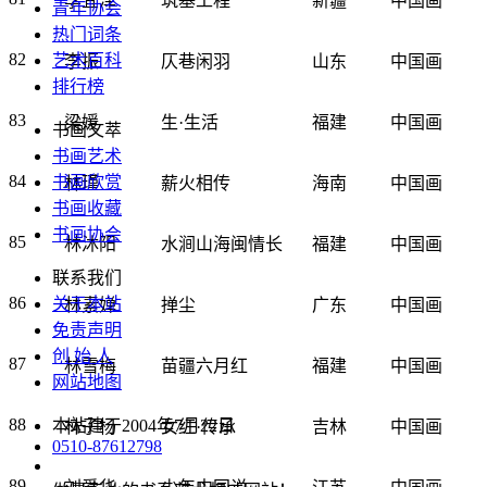
李宜泽
筑基工程
新疆
中国画
青年协会
热门词条
82
艺术百科
李振
仄巷闲羽
山东
中国画
排行榜
83
梁媛
生·生活
福建
中国画
书画文萃
书画艺术
84
书画欣赏
林瑾
薪火相传
海南
中国画
书画收藏
书画协会
85
林沐阳
水涧山海闽情长
福建
中国画
联系我们
86
关于本站
林素婵
掸尘
广东
中国画
免责声明
创 始 人
87
林雪梅
苗疆六月红
福建
中国画
网站地图
88
本站建于2004年7月22日
林子杨
女红·传承
吉林
中国画
0510-87612798
89