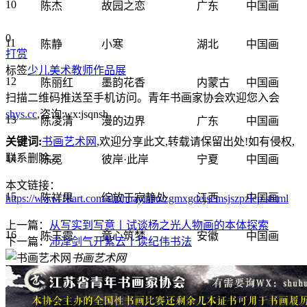
10
陈杰
故园之恋
广东
中国画
0
11
陈静
小寒
湖北
中国画
打赏
标签
少儿美术
教师作品展
12
陈丽红
墨韵花香
内蒙古
中国画
扫描二维码推送至手机访问。青年书画家协会欢迎您入会
shys.cc
,咨询:wx:jsqnsh
13
陈凌清
漫的边界
广东
中国画
关键词:
书画艺术网
,欢迎分享此文,转载请保留出处!
如有侵权,
14
联系删除。
陈冕
彼岸·此岸
宁夏
中国画
本文链接：
15
陈祥果
绽放于寂静处
江西
中国画
https://www.18art.com/shuhuayishu/zgmxgdejsemsjszpzlcp.shtml
上一篇：
从写实到写意丨试谈杨之光人物画的本体探索
16
陈玉霞
童心筑梦
安徽
中国画
下一篇：
沛泽剑气开紫云丨读纪伟书法
书画艺术网
17
陈云
写意园圃
广东
中国画