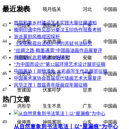
最近发表
42
郭树兵
晓月临关
河北
中国画
首届和美乡村建设艺术实践大展征稿通知
43
何灿荣
国韵蕉彩
广东
中国画
晚明印谱中所见部分秦汉玉印伪作现象考辨
浙派篆刻风格成因探析
44
何承俊
大地息壤
广东
中国画
《宋拓郁孤台法帖》中的苏轼书法研究
“丝绸之路·翰墨通渭”中国画油画作品展复评
45
黄庭坚《此君轩诗》帖研究
何善魁
共建美好乡村
安徽
中国画
“为中国而设计”第12届环境艺术设计展览征稿
中国美协丨观物澄象·水彩画写生作品展览征稿
46
何长欢
川流不息
广东
中国画
中国美术家协会首届现代插画艺术大展复评
风华正茂丨首届青年版画双年展征稿
47
贺建国
伏案叩梦
甘肃
中国画
热门文章
48
洪彤华
生生不息
广东
中国画
49
侯坤燕
钟鸣寒同
山东
中国画
从自然意象到书法笔法丨以“屋漏痕”为中心