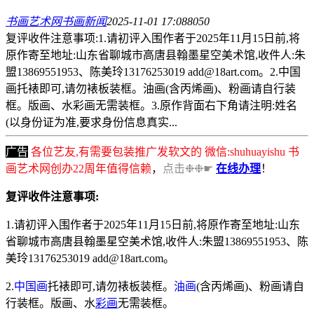
书画艺术网
书画新闻
2025-11-01 17:08
805
0
复评收件注意事项:1.请初评入围作者于2025年11月15日前,将
原作寄至地址:山东省聊城市高唐县翰墨星空美术馆,收件人:朱
盟13869551953、陈美玲13176253019 add@18art.com。2.中国
画托裱即可,请勿裱板装框。油画(含丙烯画)、粉画请自行装
框。版画、水彩画无需装框。3.原作背面右下角请注明:姓名
(以身份证为准,要求身份信息真实...
广告
各位艺友,有需要包装推广发软文的 微信:shuhuayishu 书
画艺术网创办22周年值得信赖
，
点击❉❉☛
在线办理
！
复评收件注意事项:
1.请初评入围作者于2025年11月15日前,将原作寄至地址:山东
省聊城市高唐县翰墨星空美术馆,收件人:朱盟13869551953、陈
美玲13176253019 add@18art.com。
2.
中国画
托裱即可,请勿裱板装框。
油画
(含丙烯画)、粉画请自
行装框。版画、水
彩画
无需装框。