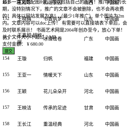
151
最多一篇文章配图8张，可以包括自己的照片！推广时效为长
王霞珍
和谐家园
山西
中国画
期，没特别情况下，推广的文章不会被删除，也不会再收费
的！具体以网站发展为准！（最少1年推广） 单个图片为2m
152
王晓梅
书香筑梦
山东
中国画
内。文章内容可以doc上传！ 有需要可以直接填表下单后，会
及时联系展示！ 书画艺术网是2004年创办至今，放心下单！
王鑫超 胡欣
单个文件大小不超过 2 MB
153
冰锋绘卷
广东
中国画
瑶
支付金额：
¥ 680.00
提交
154
王璇
归帆
福建
中国画
155
王亚一
情暖天下
山东
中国画
156
王颖
花儿朵朵开
河北
中国画
157
王映洁
传承的足迹
甘肃
中国画
158
王长江
重温经典
河北
中国画