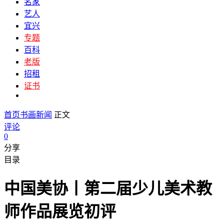
名家
艺人
宜兴
专题
百科
老版
招租
证书
首页
书画新闻
正文
评论
0
分享
目录
中国美协丨第二届少儿美术教
师作品展览初评