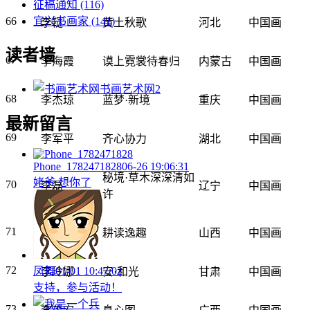
征稿通知
(116)
宜兴书画家
(141)
66
李鞑
黄土秋歌
河北
中国画
读者墙
67
李海霞
谟上霓裳待春归
内蒙古
中国画
书画艺术网
2
68
李杰琼
蓝梦·新境
重庆
中国画
最新留言
69
李军平
齐心协力
湖北
中国画
Phone_1782471828
06-26 19:06:31
秘境·草木深深清如
姥爷 想你了
70
李磊
辽宁
中国画
许
71
李玲
耕读逸趣
山西
中国画
72
凤舞
01-01 10:47:02
李玲娜
安·和光
甘肃
中国画
支持，参与活动！
73