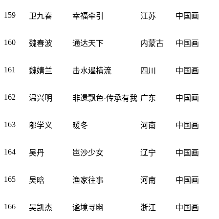
159
卫九春
幸福牵引
江苏
中国画
160
魏春波
通达天下
内蒙古
中国画
161
魏婧兰
击水遏横流
四川
中国画
162
温兴明
非遗飘色·传承有我
广东
中国画
163
邬学义
暖冬
河南
中国画
164
吴丹
岜沙少女
辽宁
中国画
165
吴晗
渔家往事
河南
中国画
166
吴凯杰
谧境寻幽
浙江
中国画