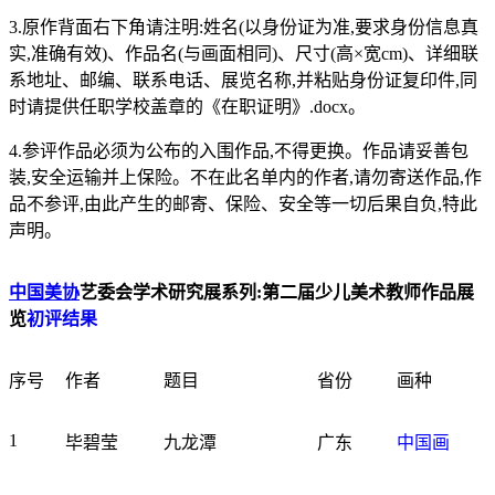
3.原作背面右下角请注明:姓名(以身份证为准,要求身份信息真
实,准确有效)、作品名(与画面相同)、尺寸(高×宽cm)、详细联
系地址、邮编、联系电话、展览名称,并粘贴身份证复印件,同
时请提供任职学校盖章的《在职证明》.docx。
4.参评作品必须为公布的入围作品,不得更换。作品请妥善包
装,安全运输并上保险。不在此名单内的作者,请勿寄送作品,作
品不参评,由此产生的邮寄、保险、安全等一切后果自负,特此
声明。
中国美协
艺委会学术研究展系列:第二届少儿美术教师作品展
览
初评结果
序号
作者
题目
省份
画种
1
毕碧莹
九龙潭
广东
中国画