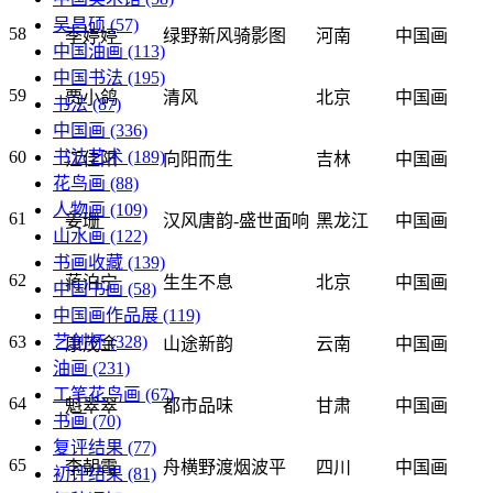
吴昌硕
(57)
58
季婷婷
绿野新风骑影图
河南
中国画
中国油画
(113)
中国书法
(195)
59
贾小鸽
清风
北京
中国画
书法
(87)
中国画
(336)
书法艺术
(189)
60
江佳阳
向阳而生
吉林
中国画
花鸟画
(88)
人物画
(109)
61
姜珊
汉风唐韵-盛世面响
黑龙江
中国画
山水画
(122)
书画收藏
(139)
62
蒋泊宁
生生不息
北京
中国画
中国书画
(58)
中国画作品展
(119)
艺创杯
(328)
63
康茂金
山途新韵
云南
中国画
油画
(231)
工笔花鸟画
(67)
64
魁翠翠
都市品味
甘肃
中国画
书画
(70)
复评结果
(77)
65
李朝霞
舟横野渡烟波平
四川
中国画
初评结果
(81)