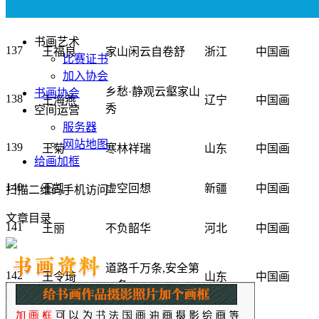
136
汪琛
清凉世界
湖北
中国画
书画艺术
137
王福良
家山闲云自卷舒
浙江
中国画
比赛证书
加入协会
乡愁·静观云壑家山
书画协会
138
王海燕
辽宁
中国画
秀
空间运营
服务器
网站地图
139
王菊
寒林祥瑞
山东
中国画
给画加框
140
王凯
虚空回想
新疆
中国画
扫描二维码手机访问
文章目录
141
王丽
不负韶华
河北
中国画
道路千万条,安全第
142
王令琦
山东
中国画
一条