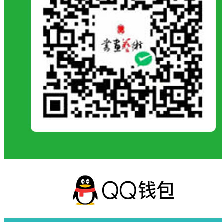
120
彭婷
织就苗寨振兴新篇
湖南
中国画
121
皮祥玲
碧影栖歌
广东
中国画
122
齐懿
大课间
辽宁
中国画
123
邱成胜
黔地写生日记
贵州
中国画
124
曲伟
街角·憩
山东
中国画
125
申素兰
少年强则国强
安徽
中国画
126
史学一
祥光璀璨
山东
中国画
127
宋娟
万物生·岁稔
山东
中国画