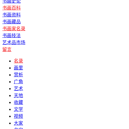
书画史论
书画百科
书画资料
书画藏品
书画家名录
书画技法
艺术品市场
留言
名录
画里
赏析
广角
艺术
天地
收藏
文学
视频
大家