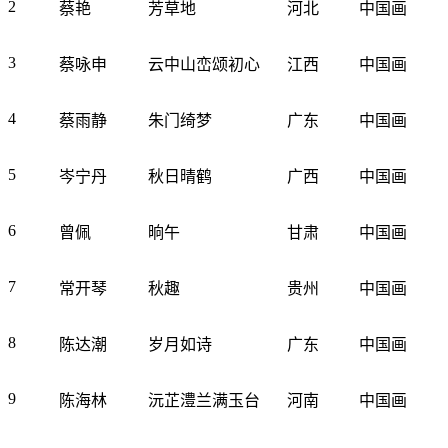
2
蔡艳
芳草地
河北
中国画
3
蔡咏申
云中山峦颂初心
江西
中国画
4
蔡雨静
朱门绮梦
广东
中国画
5
岑宁丹
秋日晴鹤
广西
中国画
6
曾佩
晌午
甘肃
中国画
7
常开琴
秋趣
贵州
中国画
8
陈达潮
岁月如诗
广东
中国画
9
陈海林
沅芷澧兰满玉台
河南
中国画