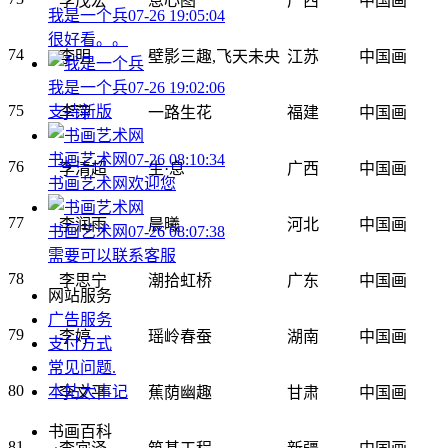
李茂宏
息心图
广西
中国画
我是一个兵
07-26 19:05:04
很好看。。
74
李明
壁影三趣,飞天未央
江苏
中国画
我是一个兵
07-26 19:02:06
75
支持新版
李萍
一路生花
福建
中国画
书画艺术网
07-26 08:10:34
76
李清超
生·息
广西
中国画
书画艺术网欢迎您
77
李润雨
晨曦
河北
中国画
书画艺术网
07-26 08:07:38
需要可以联系客服
78
李思宁
潮拾虹桥
广东
中国画
网站服务
广告服务
79
李婷
瑶岭春蚕
湖南
中国画
支付方式
常见问题
.
80
本站大事记
李文平
蕉荫幽趣
甘肃
中国画
书画百科
81