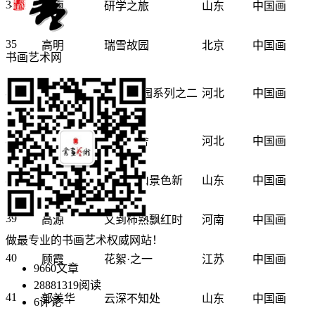
34
高丽
研学之旅
山东
中国画
35
高明
瑞雪故园
北京
中国画
书画艺术网
高品龙 刘艳
36
竹韵·家园系列之二
河北
中国画
杰
37
高伟
林间语舍
河北
中国画
38
高秀玉
雨后家山景色新
山东
中国画
39
高源
又到柿熟飘红时
河南
中国画
做最专业的书画艺术权威网站！
40
顾霞
花絮·之一
江苏
中国画
9660
文章
28881319
阅读
41
郭美华
云深不知处
山东
中国画
6
评论