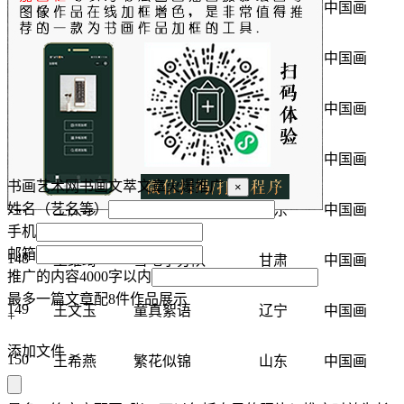
143
王璐
稚趣同行
山东
中国画
144
王娜
无题
湖北
中国画
145
王楠
雪霁初晴
天津
中国画
146
王楠
课栈凌云
山东
中国画
书画艺术网书画文萃文章火爆推广
×
147
姓名（艺名等）
王庆珍
自然融融
广东
中国画
手机
邮箱
148
王维琦
雪地小分队
甘肃
中国画
推广的内容4000字以内
最多一篇文章配8件作品展示
149
王文玉
童真絮语
辽宁
中国画
+
添加文件
150
王希燕
繁花似锦
山东
中国画