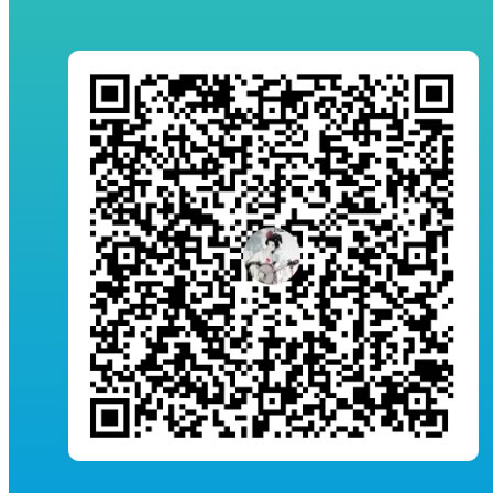
128
苏道顺
天地大美
山东
中国画
129
苏家
桃李春风
河北
中国画
130
孙芳
放学归来
江苏
中国画
131
孙建美
在水一方
山东
中国画
132
孙帅
喜乐多福
山东
中国画
133
佟建宝
师桥连墨香
江苏
中国画
134
屠海龙
丰收渔歌
山东
中国画
135
汪昌义
塬上初雪
安徽
中国画