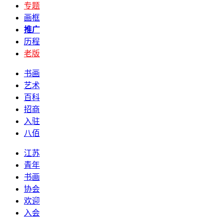
专题
画框
推广
历程
老版
书画
艺术
百科
招商
入驻
八佰
江苏
青年
书画
协会
欢迎
入会