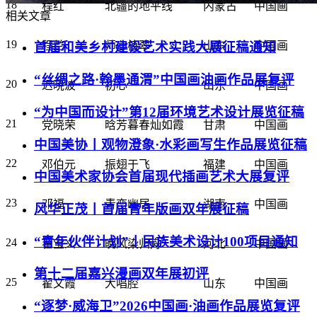
18
程红
北疆的地平线
内蒙古
中国画
相关文章
19
程兰
师心植翠
山东
中国画
首届和美乡村建设艺术实践大展征稿通知
“丝绸之路·翰墨通渭”中国画油画作品展复评
20
迟晓波
初心
山东
中国画
“为中国而设计”第12届环境艺术设计展览征稿
21
党晓荣
晗芳暮春灿如霞
甘肃
中国画
中国美协丨观物澄象·水彩画写生作品展览征稿
22
邓伯元
振翅于飞
福建
中国画
中国美术家协会首届现代插画艺术大展复评
23
邓福
青峦幽居
湖南
中国画
风华正茂丨首届青年版画双年展征稿
“青年伙伴计划”丨民族美术设计100项目通知
24
翟宝义
晚风染归舟
河北
中国画
第十二届嘉兴漫画双年展初评
25
翟文霞
大唱腔
山东
中国画
“逐梦·威海卫”2026中国画·油画作品展览复评