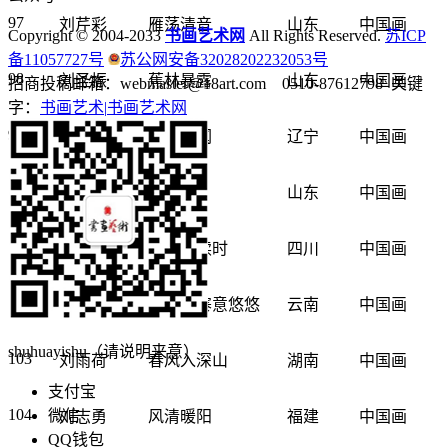
97
刘芹彩
雁荡清音
山东
中国画
Copyright © 2004-2033
书画艺术网
All Rights Reserved.
苏ICP
备11057727号
苏公网安备32028202232053号
98
刘圣振
蕉林暴露
山东
中国画
招商投稿邮箱：webmaster@18art.com 0510-87612798 关键
字：
书画艺术|
书画艺术网
99
刘思源
年市暄阗
辽宁
中国画
100
刘巍
寒假
山东
中国画
101
刘星
晨轩伴读时
四川
中国画
102
刘亚妮
月照山寨意悠悠
云南
中国画
shuhuayishu（请说明来意）
103
刘雨荷
春风入深山
湖南
中国画
支付宝
104
微信
刘志勇
风清暖阳
福建
中国画
QQ钱包