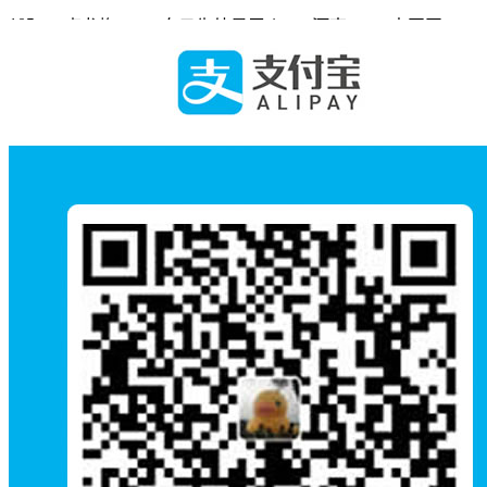
105
卢龙梅
白云生处是吾乡
河南
中国画
寄深情——物是人
106
卢青
山东
中国画
非今尤是
107
鲁鹏鹏
素墨寄故园
甘肃
中国画
108
陆翰杰 陆炜
闲野集
广西
中国画
109
陆秀维
欢歌起舞新时代
贵州
中国画
110
罗明胜
蝶的女儿
贵州
中国画
111
罗如敏
梵音绮梦
四川
中国画
112
骆朝辉
一帘幽梦
陕西
中国画