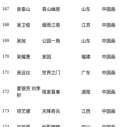
167
吴泰山
青山幽居
山东
中国画
168
吴卫俊
烟雨江南
江苏
中国画
169
吴旭
公园一角
山东
中国画
170
吴耀惠
家园
福建
中国画
171
吴远仪
世界之门
广东
中国画
夏银芳 刘李
172
瑶家喜事
湖南
中国画
轩
173
项艺娜
天降奇兵
江西
中国画
174