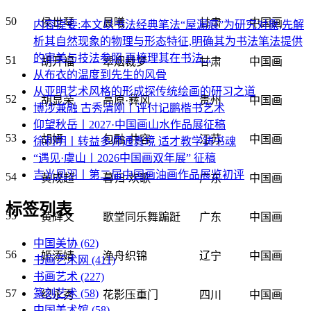
50
侯世琴
晨曦
甘肃
中国画
内容提要:本文以书法经典笔法“屋漏痕”为研究对象,先解
析其自然现象的物理与形态特征,明确其为书法笔法提供
的审美与技法参照;再梳理其在书法...
51
胡开福
翠烟裁梦
甘肃
中国画
从布衣的温度到先生的风骨
从亚明艺术风格的形成探传统绘画的研习之道
52
胡显荣
高原·彝风
贵州
中国画
博涉兼融 古秀清刚丨评付记鹏楷书艺术
仰望秋岳丨2027·中国画山水作品展征稿
53
胡妍
包融·共容
江苏
中国画
徐利明丨转益多师通真境 适才教学铸书魂
“遇见·虞山丨2026中国画双年展” 征稿
吉光凤羽丨第二届中国画油画作品展览初评
54
黄成超
暮归·欢歌
广东
中国画
标签列表
55
黄辉文
歌堂同乐舞蹁跹
广东
中国画
中国美协
(62)
56
姬添婧
渔舟织锦
辽宁
中国画
书画艺术网
(411)
书画艺术
(227)
篆刻艺术
(58)
57
纪永秀
花影压重门
四川
中国画
中国美术馆
(58)