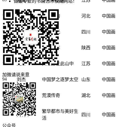
刘爱华
少年中国说
江苏
中国画
做最专业的书画艺术权威网站！
90
刘春丽
逸韵青情
河北
中国画
91
刘德亮
煦野叠光
四川
中国画
92
刘海妮
欢乐童年
陕西
中国画
93
刘娇
只缘身在此山中
江苏
中国画
加微请说来意
94
刘杰
中国梦之逐梦太空
山东
中国画
95
刘锦蓉
荒漠传奇
湖北
中国画
繁华都市与美好生
96
刘利华
四川
中国画
活
公众号