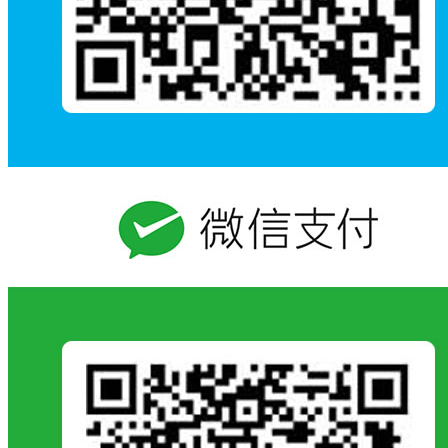
113
马丽云
南园果香
江苏
中国画
消防小操练·安全第
114
茆娅莉
安徽
中国画
一课
115
孟红娥
古淀瑞雪
河北
中国画
116
穆海蓉
永不熄灭的灯
陕西
中国画
117
聂学芳
明年再有新生者
云南
中国画
118
潘洪光
和园留影
江苏
中国画
119
庞士凤
穿越时空的对话
安徽
中国画