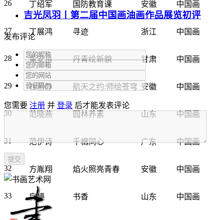
26
丁绍军
国防教育课
安徽
中国画
吉光凤羽丨第二届中国画油画作品展览初评
27
丁展鸿
寻迹
浙江
中国画
发布评论
28
董安良
丹青绘新貌
甘肃
中国画
29
杜丽静
航天之约:师绘苍穹
安徽
中国画
您需要
注册
并
登录
后才能发表评论
30
范晓燕
园林养素
山东
中国画
31
范伊诗
千楫同心
广东
中国画
32
方胤翔
焰火照亮青春
安徽
中国画
33
房婷
书香
山东
中国画