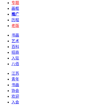
专题
画框
推广
历程
老版
书画
艺术
百科
招商
入驻
八佰
江苏
青年
书画
协会
欢迎
入会