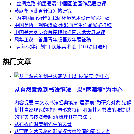
“丝绸之路·翰墨通渭”中国画油画作品展复评
黄庭坚《此君轩诗》帖研究
“为中国而设计”第12届环境艺术设计展览征稿
中国美协丨观物澄象·水彩画写生作品展览征稿
中国美术家协会首届现代插画艺术大展复评
风华正茂丨首届青年版画双年展征稿
“青年伙伴计划”丨民族美术设计100项目通知
热门文章
从自然意象到书法笔法丨以“屋漏痕”为中心
内容提要:本文以书法经典笔法“屋漏痕”为研究对象,先解
析其自然现象的物理与形态特征,明确其为书法笔法提供
的审美与技法参照;再梳理其在书法...
从布衣的温度到先生的风骨
从亚明艺术风格的形成探传统绘画的研习之道