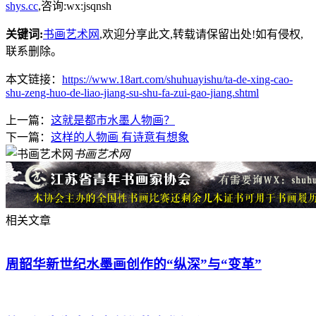
shys.cc
,咨询:wx:jsqnsh
关键词:
书画艺术网
,欢迎分享此文,转载请保留出处!
如有侵权,
联系删除。
本文链接：
https://www.18art.com/shuhuayishu/ta-de-xing-cao-
shu-zeng-huo-de-liao-jiang-su-shu-fa-zui-gao-jiang.shtml
上一篇：
这就是都市水墨人物画？
下一篇：
这样的人物画 有诗意有想象
书画艺术网
相关文章
周韶华新世纪水墨画创作的“纵深”与“变革”