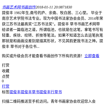
书画艺术网
书画创作
2018-01-11 20:08
7183
0
提俊丰 1982年生,斋号的庐、余斋、牧白居、三心堂。 毕业于
南京艺术学院书法专业。现为中国书法家协会会员、2014年荣
获江苏书法最高奖“江苏书法奖”。提俊丰 草书书画艺术网带
给读者一篇临池之道，所谓临池，也就是在这笔，拿笔书写有
轻重、疾徐、绞转、折挫等笔法。如果不知道怎么去运笔执笔
那就是和画画没差别是描其形状，不见其韵更我书法之神。提
俊丰 草书对于各位书...
购买或升级会员才能查看
书画创作
下所有的资源！
立即查看
打赏
收藏
点赞
0
打赏
标签
​提俊丰
​提俊丰草书
​提俊丰行草书
扫描二维码推送至手机访问。青年书画家协会欢迎您入会