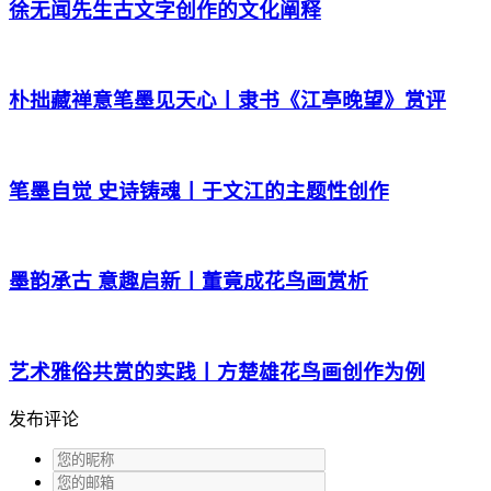
徐无闻先生古文字创作的文化阐释
朴拙藏禅意笔墨见天心丨隶书《江亭晚望》赏评
笔墨自觉 史诗铸魂丨于文江的主题性创作
墨韵承古 意趣启新丨董竟成花鸟画赏析
艺术雅俗共赏的实践丨方楚雄花鸟画创作为例
发布评论