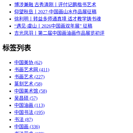
博涉兼融 古秀清刚丨评付记鹏楷书艺术
仰望秋岳丨2027·中国画山水作品展征稿
徐利明丨转益多师通真境 适才教学铸书魂
“遇见·虞山丨2026中国画双年展” 征稿
吉光凤羽丨第二届中国画油画作品展览初评
标签列表
中国美协
(62)
书画艺术网
(411)
书画艺术
(227)
篆刻艺术
(58)
中国美术馆
(58)
吴昌硕
(57)
中国油画
(113)
中国书法
(195)
书法
(87)
中国画
(336)