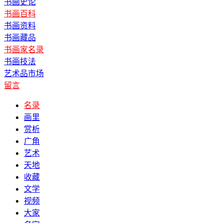
书画史论
书画百科
书画资料
书画藏品
书画家名录
书画技法
艺术品市场
留言
名录
画里
赏析
广角
艺术
天地
收藏
文学
视频
大家