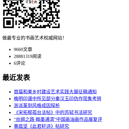
做最专业的书画艺术权威网站！
9660
文章
28881319
阅读
6
评论
最近发表
首届和美乡村建设艺术实践大展征稿通知
晚明印谱中所见部分秦汉玉印伪作现象考辨
浙派篆刻风格成因探析
《宋拓郁孤台法帖》中的苏轼书法研究
“丝绸之路·翰墨通渭”中国画油画作品展复评
黄庭坚《此君轩诗》帖研究