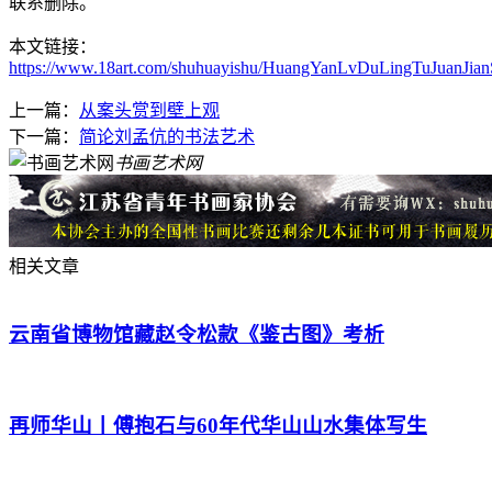
联系删除。
本文链接：
https://www.18art.com/shuhuayishu/HuangYanLvDuLingTuJuanJian
上一篇：
从案头赏到壁上观
下一篇：
简论刘孟伉的书法艺术
书画艺术网
相关文章
云南省博物馆藏赵令松款《鉴古图》考析
再师华山丨傅抱石与60年代华山山水集体写生