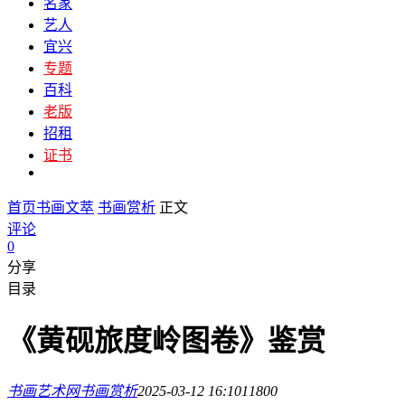
名家
艺人
宜兴
专题
百科
老版
招租
证书
首页
书画文萃
书画赏析
正文
评论
0
分享
目录
《黄砚旅度岭图卷》鉴赏
书画艺术网
书画赏析
2025-03-12 16:10
1180
0