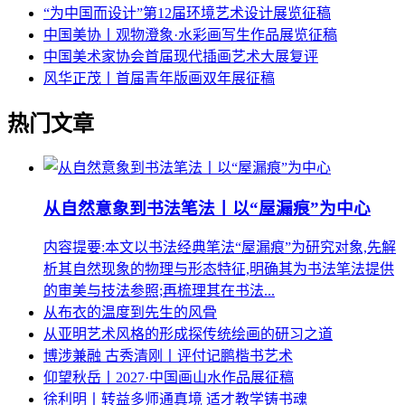
“为中国而设计”第12届环境艺术设计展览征稿
中国美协丨观物澄象·水彩画写生作品展览征稿
中国美术家协会首届现代插画艺术大展复评
风华正茂丨首届青年版画双年展征稿
热门文章
从自然意象到书法笔法丨以“屋漏痕”为中心
内容提要:本文以书法经典笔法“屋漏痕”为研究对象,先解
析其自然现象的物理与形态特征,明确其为书法笔法提供
的审美与技法参照;再梳理其在书法...
从布衣的温度到先生的风骨
从亚明艺术风格的形成探传统绘画的研习之道
博涉兼融 古秀清刚丨评付记鹏楷书艺术
仰望秋岳丨2027·中国画山水作品展征稿
徐利明丨转益多师通真境 适才教学铸书魂