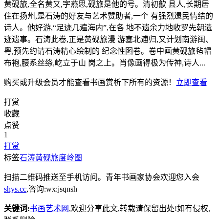
黄砚旅,全名黄又,字燕思,砚旅是他的号。清初歙 县人,长期居
住在扬州,是石涛的好友与艺术赞助者,一个 有强烈遗民情结的
诗人。他好游,“足迹几遍海内”,在各 地不遗余力地收罗先朝遗
迹遗事。石涛此卷,正是黄砚旅漫 游塞北逋归,又计划南游闽、
粤,预先约请石涛精心绘制的 纪念性图卷。卷中画黄砚旅毡帽
布袍,腰系丝绦,屹立于山 岗之上。肖像画得极为传神,诗人...
购买或升级会员才能查看
书画赏析
下所有的资源！
立即查看
打赏
收藏
点赞
1
打赏
标签
石涛
黄砚旅度岭图
扫描二维码推送至手机访问。青年书画家协会欢迎您入会
shys.cc
,咨询:wx:jsqnsh
关键词:
书画艺术网
,欢迎分享此文,转载请保留出处!
如有侵权,