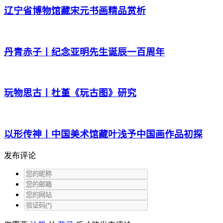
辽宁省博物馆藏宋元书画精品赏析
丹青赤子丨纪念亚明先生诞辰一百周年
玩物思古丨杜堇《玩古图》研究
以形传神丨中国美术馆藏叶浅予中国画作品初探
发布评论