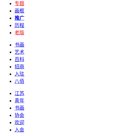
专题
画框
推广
历程
老版
书画
艺术
百科
招商
入驻
八佰
江苏
青年
书画
协会
欢迎
入会